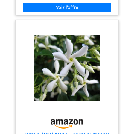
parfum irrésistible et sucré. Le Jasminum officinale
diffuse un parfum délicieux et grimpe aisément.
Idéal pour les espaces ensoleillés où l’on souhaite
douceur, charme et ambiance romantique.
Soigneusement emballé dans une boîte
d'expédition solide spécialement conçue pour les
plantes. De cette manière, votre commande est
protégée contre tout dommage éventuel pendant le
transport. Les plantes ont une hauteur de 25 à 40
cm à la livraison, mesurée avec le pot de pépinière.
Les plantes sont livrées dans un pot de pépinière
d'un diamètre de 9 cm.