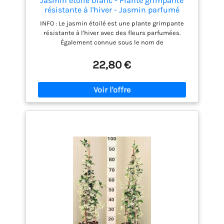
Jasmin étoilé blanc - Plante grimpante
résistante à l'hiver - Jasmin parfumé
persistant - Plante de jasmin - Pot de 1,5
INFO : Le jasmin étoilé est une plante grimpante
litres - Plantes résistantes à l'hiver pour le
résistante à l'hiver avec des fleurs parfumées.
jardin - Jasmin - Croissance
Également connue sous le nom de
Trachelospermum Jasminoidus, elle s'adapte bien à
différents paysages de jardin et est facile
22,80 €
d'entretien. ENTRETIEN : Nécessite un endroit
ensoleillé à semi-ombragé. Une taille après la
floraison est possible, mais pas obligatoire.
APPARIENCE : Possède des feuilles vertes qui
persistent toute l’année (toujours vertes / vert en
hiver). Les fleurs en forme d'étoile dégagent un
parfum doux et apparaissent du printemps à la fin
de l'été. CROISSANCE : Peut être utilisée comme
couvre-sol ou plante de haie et atteint une hauteur
allant jusqu'à 400 cm. Pour un mètre linéaire de
haie, vous avez besoin de 3 plantes pour garantir
100% d’intimité. LIVRAISON : Une plante (2 ans) de
jasmin blanc étoilé est incluse dans un pot de 1,5
litre. Le jasmin étoilé se distingue par ses fleurs
blanches et ses feuilles vertes et est résistant à
l'hiver.