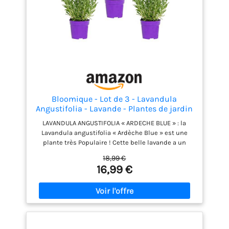
Bloomique - Lot de 3 - Lavandula
Angustifolia - Lavande - Plantes de jardin
- Rustique - Hauteur 15-20 cm - Pot 10,5
LAVANDULA ANGUSTIFOLIA « ARDECHE BLUE » : la
cm
Lavandula angustifolia « Ardèche Blue » est une
plante très Populaire ! Cette belle lavande a un
parfum merveilleux, qui habille aussi des nuées
18,99 €
d'abeilles, de bourdons et de papillons. Ainsi, vous
16,99 €
insufflerez plus de vie au jardin avec cette plante
méditerranéenne violete ! RUSTISQUE : cet arbuste
résiste bien aux conditions hivernales et vous
pouvez le laisser dehors sans crainte ! LAVANDE : en
plus de joliment décorer le jardin, la lavande y
répand un merveilleux parfum ! ENTRETIEN : je n’ai