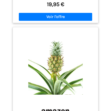
d’activité physique. DETOX est la combinaison de 4
19,95 €
plantes aux vertus détoxifiantes : Thé Vert,
Artichaut, Pissenlit et Sauge, reconnues
traditionnellement pour leurs actions synergiques
dans l’organisme et plus précisément sur le
système digestif. Enrichi en Bromélaïne (extrait de
l’ananas), Choline et Chrome, son efficacité se
caractérise par son action 3D Minceur : DRAINER :
éliminer la rétention d’eau. DIGÉRER : contribuer à
un métabolisme lipidique normal. DÉTOXIFIER :
faciliter l’élimination des toxines notamment à
travers les organes « filtres » comme le foie et la
vésicule biliaire.