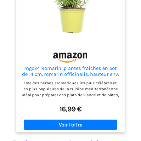
mgc24 Romarin, plantes fraîches en pot
de 14 cm, romarin officinalis, hauteur env.
10 cm, 3 pièces
Une des herbes aromatiques les plus célèbres et
les plus populaires de la cuisine méditerranéenne.
Idéal pour préparer des plats de viande et de pâtes,
des sauces, des plats de pommes de terre et du
poisson. Plantes d'épices fraîches de qualité
16,99 €
supérieure, pour un plaisir immédiat. Pour
intérieur, extérieur, emplacement : ensoleillé et
semi-ombragé, consommation d'eau : moyenne
Remarque : les plantes sont des produits naturels
et peuvent varier par rapport à l’image en termes de