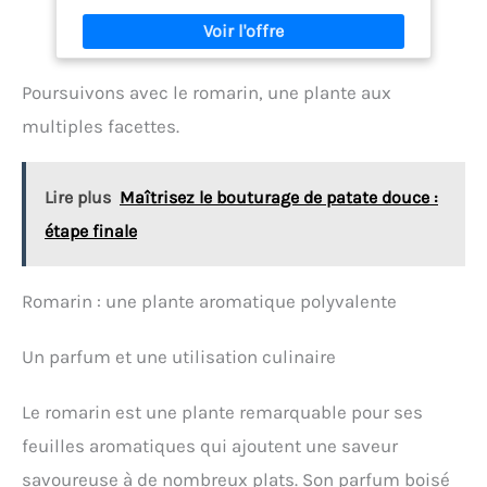
plus dérangé par les moustiques GÉRANIUM : Cette
plante facile d'Afrique du Sud est une véritable fleur
d'été aux belles couleurs ! ENTRETIEN : Je demande
peu d'entretien, donnez-moi juste un peu d'eau de
Poursuivons avec le romarin, une plante aux
temps en temps et un peu de soleil tous les jours
et je serai complètement heureux. LIVRAISON : Cette
multiples facettes.
plante mesure environ 15-20 cm de haut. Notre
emballage spécial protège la plante pendant son
transport vers vous !
Lire plus
Maîtrisez le bouturage de patate douce :
étape finale
Romarin : une plante aromatique polyvalente
Un parfum et une utilisation culinaire
Le romarin est une plante remarquable pour ses
feuilles aromatiques qui ajoutent une saveur
savoureuse à de nombreux plats. Son parfum boisé