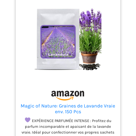
pas besoin de beaucoup d’eau et j’aime la lumière
du soleil, alors faites-moi une belle place au soleil !
LIVRAISON : Cette plante a une hauteur d'environ 10-
15 cm. Notre emballage spécial protège le palmier
lorsqu'il est en livraison chez vous !
Magic of Nature: Graines de Lavande Vraie
env. 150 Pcs
EXPÉRIENCE PARFUMÉE INTENSE : Profitez du
parfum incomparable et apaisant de la lavande
vraie. Idéal pour confectionner vos propres sachets