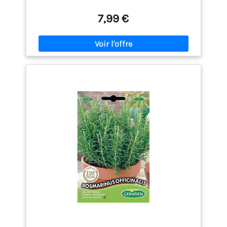
sauces, des pommes de terre et du poisson. Plante
fraîche de qualité premium, adaptée pour un plaisir
7,99 €
immédiat. Intérieur, Extérieur, Emplacement :
ensoleillé-semi-ombragé, Besoin en eau : moyen
Remarque : les plantes sont des produits naturels
et peuvent varier en forme, taille, couleur et
apparence par rapport à l'image.