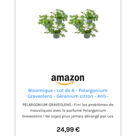
des plantes éclatantes Renforce la vitalité des
plantes et améliore leur résistance, pour un
feuillage sain et des fleurs plus belles et plus
nombreuses.
Bloomique - Lot de 6 - Pelargonium
Graveolens - Géranium citron - Anti-
moustique - Parfumé - Plantes de jardin -
PELARGONIUM GRAVEOLENS : Fini les problèmes de
Hauteur 15-30 cm - Pot 10,5 cm
moustiques avec le parfumé Pelargonium
Graveolens ! Ne soyez plus jamais dérangé par ces
petits tueurs lorsque ce géranium citron brille
dans votre jardin. ANTI-MOUSTIQUE : Grâce aux
24,99 €
propriétés parfumées de cette plante, vous ne serez