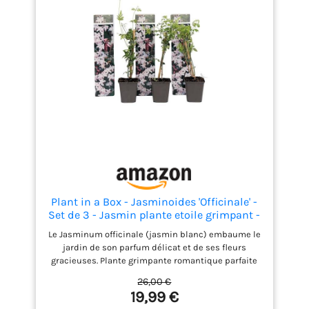
Plant in a Box - Jasminoides 'Officinale' -
Set de 3 - Jasmin plante etoile grimpant -
Fleurs blanc - Pot 9cm - Hauteur 25-40cm
Le Jasminum officinale (jasmin blanc) embaume le
jardin de son parfum délicat et de ses fleurs
gracieuses. Plante grimpante romantique parfaite
pour balcons et pergolas. Les feuilles brillantes et
26,00 €
vert foncé du jasmin étoilé constituent la toile de
19,99 €
fond parfaite pour ses fleurs spectaculaires au