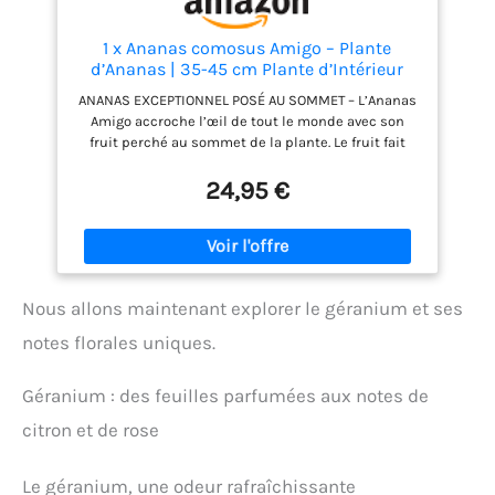
1 x Ananas comosus Amigo – Plante
d’Ananas | 35-45 cm Plante d’Intérieur
Cadeau en Pot
ANANAS EXCEPTIONNEL POSÉ AU SOMMET – L’Ananas
Amigo accroche l’œil de tout le monde avec son
fruit perché au sommet de la plante. Le fruit fait
vraiment un effet exceptionnel car tout le monde
qui le passe, peut bien le voir si nettement situé en
24,95 €
haut de la plante. FEUILLAGE QUI SE DEROULE – Le
feuillage vert foncé de cette plante se déroule et
s’étale beaucoup plus que le font d’autres plantes
d’intérieur. Comme le feuillage de la plante est
persistant, vous allez pouvoir l’admirer toute
Nous allons maintenant explorer le géranium et ses
l’année et il donnera une bonne touche exotique à
votre pièce. LA PLANTE QUI PURIFIE L’AIR – La plante
notes florales uniques.
purifie l’air car elle élimine les polluants nocifs et
les toxines indésirables de l’air tout autour d’elle
Géranium : des feuilles parfumées aux notes de
tout en laissant une atmosphère propre et fraiche.
ENTRETIEN MINIMUM – Quand le substrat est sec au
citron et de rose
toucher, il est temps d’arroser la plante. L’arrosage
sera plus fréquent pendant les mois chauds et
réduit durant les mois d’hiver quand les
Le géranium, une odeur rafraîchissante