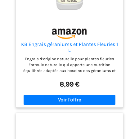
KB Engrais géraniums et Plantes Fleuries 1
L
Engrais d’origine naturelle pour plantes fleuries
Formule naturelle qui apporte une nutrition
équilibrée adaptée aux besoins des géraniums et
de toutes les plantes fleuries. Favorise une
floraison abondante et durable Stimule la
8,99 €
production de nombreuses fleurs éclatantes, pour
des massifs et balconnières colorés tout au long de
la saison. Idéal pour utilisation en pot ou en pleine
terre Convient parfaitement aux géraniums,
pétunias, surfinias, bégonias, dipladénias et autres
plantes fleuries en pot, jardinière ou massif.
Utilisable en Agriculture Biologique Compatible
avec les pratiques d’AB, idéal pour un jardinage
plus naturel. Soutient une croissance vigoureuse &