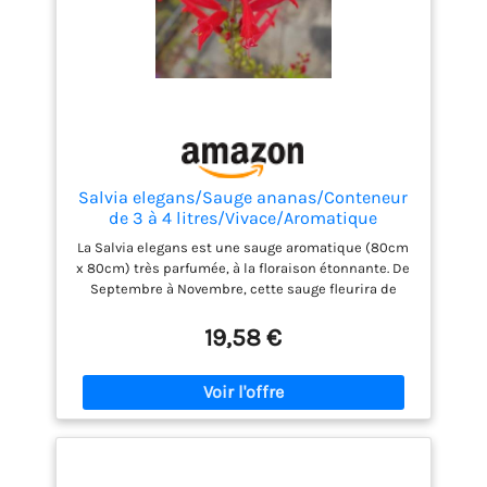
Salvia elegans/Sauge ananas/Conteneur
de 3 à 4 litres/Vivace/Aromatique
La Salvia elegans est une sauge aromatique (80cm
x 80cm) très parfumée, à la floraison étonnante. De
Septembre à Novembre, cette sauge fleurira de
couleur rouge sang, très visitées par les insectes
butineurs. Son feuillage comestible dégage une
19,58 €
odeu