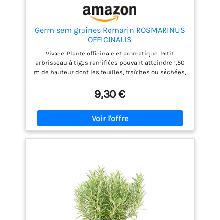
Germisem graines Romarin ROSMARINUS
OFFICINALIS
Vivace. Plante officinale et aromatique. Petit
arbrisseau à tiges ramifiées pouvant atteindre 1,50
m de hauteur dont les feuilles, fraîches ou séchées,
sont employées en cuisine, particulièrement avec
les grillades de viandes. Semez en caissette ou en
9,30 €
pot à 1 cm de profondeur. Cultivez‑les à une
température de 20°C. Fin mai, repiquez les
plantules, en les espaçant de 40 cm, de préférence
dans un endroit ensoleillé, ou dan un pot. Récoltez
de mars à novembre, l'année suivant le semis.
Spécialement utilisé dans les plats de viande
Germination en environ 30 jours Semer 1 cm de
profondeur dans un pot à 20 degrés fin mai Facile à
cultiver