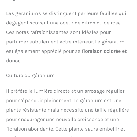
températures baissent. Pour son entretien vous
pouvez lui couper les feuilles desséchées et la
Les géraniums se distinguent par leurs feuilles qui
placer en pleine lumière mais sans soleil direct.
*Les images sont présentées à des fins
dégagent souvent une odeur de citron ou de rose.
d'illustration uniquement. Les plantes sont
fournies dans des pots de pépinière et le pot de
Ces notes rafraîchissantes sont idéales pour
fleurs déco n'est pas inclus.
parfumer subtilement votre intérieur. Le géranium
est également apprécié pour sa
floraison colorée et
dense
.
Culture du géranium
Il préfère la lumière directe et un arrosage régulier
pour s’épanouir pleinement. Le géranium est une
plante résistante mais nécessite une taille régulière
pour encourager une nouvelle croissance et une
floraison abondante. Cette plante saura embellir et