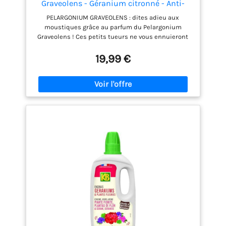
Graveolens - Géranium citronné - Anti-
moustique - Parfumé - Plantes de jardin -
PELARGONIUM GRAVEOLENS : dites adieu aux
Hauteur 15-30 cm - Pot 10,5 cm
moustiques grâce au parfum du Pelargonium
Graveolens ! Ces petits tueurs ne vous ennuieront
plus tant que ce géranium citron trônera au jardin.
ANTI-MOUSTIQUE : le parfum de cette plante a pour
19,99 €
propriété d’éloigner les moustiques GÉRANIUM :
cette plante d’Afrique du Sud facile à cultiver offre
une floraison aux belles couleurs en été !
ENTRETIEN : je nécessite peu d’entretien, donnez-
moi de l’eau de temps en temps et du soleil tous
les jours, et j’aurai tout ce qu’il me faut. LIVRAISON :
Cette plante a une hauteur d'environ 15-20 cm. Notre
emballage spécial protège le palmier lorsqu'il est
en livraison chez vous !