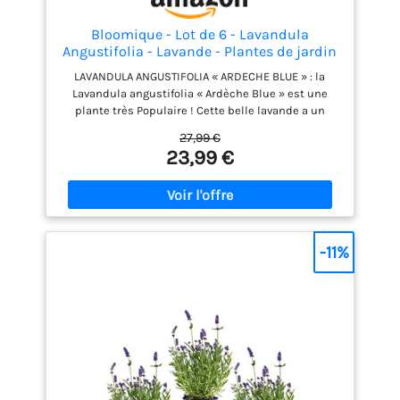
Bloomique - Lot de 6 - Lavandula
Angustifolia - Lavande - Plantes de jardin
- Rustique - Hauteur 15-20 cm - Pot 10,5
LAVANDULA ANGUSTIFOLIA « ARDECHE BLUE » : la
cm
Lavandula angustifolia « Ardèche Blue » est une
plante très Populaire ! Cette belle lavande a un
parfum merveilleux, qui habille aussi des nuées
27,99 €
d'abeilles, de bourdons et de papillons. Ainsi, vous
23,99 €
insufflerez plus de vie au jardin avec cette plante
méditerranéenne violete ! RUSTISQUE : cet arbuste
résiste bien aux conditions hivernales et vous
pouvez le laisser dehors sans crainte ! LAVANDE : en
plus de joliment décorer le jardin, la lavande y
répand un merveilleux parfum ! ENTRETIEN : je n’ai
-11%
pas besoin de beaucoup d’eau et j’aime la lumière
du soleil, alors faites-moi une belle place au soleil !
LIVRAISON : Cette plante a une hauteur d'environ 10-
15 cm. Notre emballage spécial protège le palmier
lorsqu'il est en livraison chez vous !