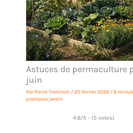
Astuces de permaculture p
juin
Par
Pierre Tronchon
/
20 février 2026
/
6 minute
pratiques jardin
4.8/5 - (5 votes)