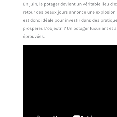
En juin, le potager devient un véritable lieu d
retour des beaux jours annonce une explosion d
est donc idéale pour investir dans des pratique
prospérer. L’objectif ? Un potager luxuriant e
éprouvées.