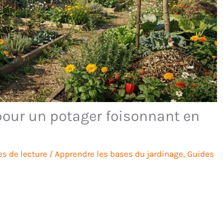
our un potager foisonnant en
s de lecture
/
Apprendre les bases du jardinage
,
Guides