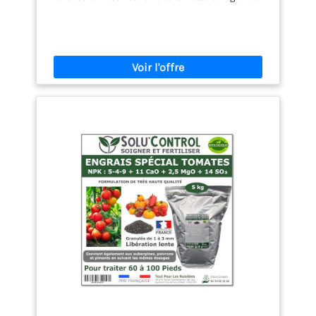
fruits (poivrons, courgettes …). Facile à utiliser avec
bouchon doseur gradué. Récolte abondante et de
qualité.