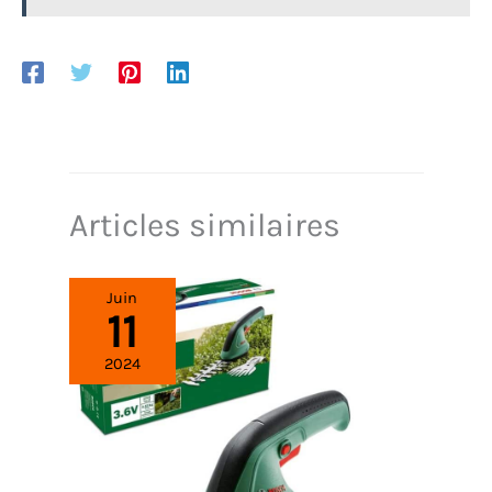
haricots, pois, lorchidées, lys, roses, clématites,
hortensias grimpants et autres plantes à tiges
fines.
Articles similaires
Juin
11
2024