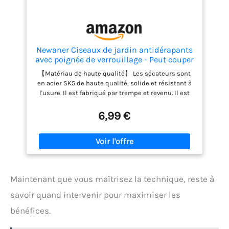
Newaner Ciseaux de jardin antidérapants
avec poignée de verrouillage - Peut couper
les fleurs et les branches des plantes de
【Matériau de haute qualité】 Les sécateurs sont
jardin - Sécateur de rosier - Réparation du
en acier SK5 de haute qualité, solide et résistant à
rotin - Sécateur de jardin
l'usure. Il est fabriqué par trempe et revenu. Il est
extrêmement dur et résistant à l'usure, solide et
résistant à la rouille. Il peut couper de manière
6,99 €
flexible des branches d'un diamètre de 0 à 20 mm,
coupé à la perfection 【Conception de rebond】 Le
ressort haute ténacité remplaçable intégré, qui
peut rebondir lorsqu'il est utilisé, peut fournir une
résistance supplémentaire à chaque fois que vous
l'utilisez, économisant efficacement la force
Maintenant que vous maîtrisez la technique, reste à
physique et réduisant la fatigue des mains
【Poignée antidérapante】 La poignée est en
savoir quand intervenir pour maximiser les
silicone, qui a une texture antidérapante, ce qui
bénéfices.
augmente la friction de l'utilisateur, et est
antidérapante et résistante à l'usure 【Prise en
main confortable】 Forme ergonomique et