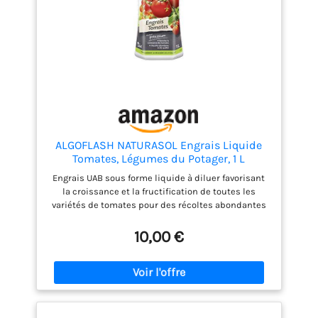
ALGOFLASH NATURASOL Engrais Liquide
Tomates, Légumes du Potager, 1 L
Engrais UAB sous forme liquide à diluer favorisant
la croissance et la fructification de toutes les
variétés de tomates pour des récoltes abondantes
et de qualité Dosage de l'engrais simple et précis
grâce au bouchon doseur gradué inclus et aux
10,00 €
doses d’emploi au dos du produit. Verser l’engrais à
l’intérieur du bouchon en respectant les doses
d’emploi. Remplir le bouchon jusqu’au niveau 1,
verser dans 1 L d’eau et fertiliser en arrosant vos
pieds de tomates. Fertilisation conseillée : 1 à 2 fois
par semaine entre mars et octobre, Ne pas fertiliser