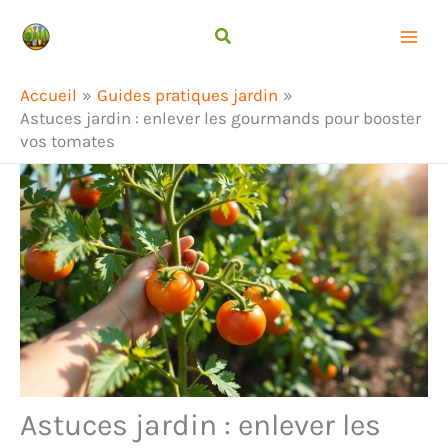
Aller
Rechercher
au
contenu
Accueil
Guides pratiques jardin
Astuces jardin : enlever les gourmands pour booster
vos tomates
Astuces jardin : enlever les