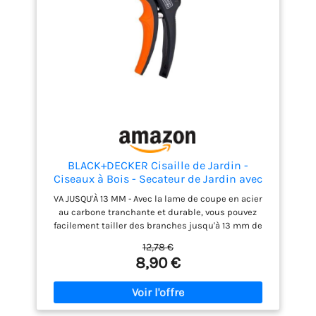
BLACK+DECKER Cisaille de Jardin -
Ciseaux à Bois - Secateur de Jardin avec
Lames en acier trempé - Branches d'un
VA JUSQU'À 13 MM - Avec la lame de coupe en acier
Diamètre de 13 mm - Taille 20,3 cm - Acier
au carbone tranchante et durable, vous pouvez
- Noir/Orange
facilement tailler des branches jusqu'à 13 mm de
diamètre. VERROU DE SÉCURITÉ - Les secateur de
12,78 €
jardin comportent également un verrou de sécurité
8,90 €
pour verrouiller les lames lorsqu'ils ne sont pas
utilisés. POIGNÉE CONFORTABLE - Les sécateurs sont
conçus avec une poignée confortable et un
mécanisme à ressort pour réduire la tension sur