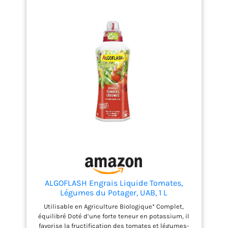
entre novembre et février. Produit Naturel. Utilisable
en Agriculture Biologique (Conformément à la
réglementation européenne en vigueur),
Composition : NK 3.5, ENGRAIS NF U 42-001. Flacon à
partir de 90% de plastique recyclé. Contenu :
ALGOFLASH NATURASOL Engrais Liquide Tomates,
Volume : 1 L, Dimensions (L x l x H) : 9,2 x 7,8 x 28
cm, ALBIOTOM1
ALGOFLASH Engrais Liquide Tomates,
Légumes du Potager, UAB, 1 L
Utilisable en Agriculture Biologique* Complet,
équilibré Doté d’une forte teneur en potassium, il
favorise la fructification des tomates et légumes-