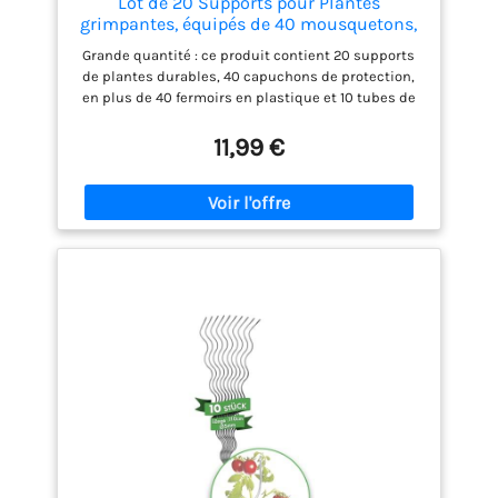
Lot de 20 Supports pour Plantes
grimpantes, équipés de 40 mousquetons,
avec 10 Tubes d'extension, tuteur pour
Grande quantité : ce produit contient 20 supports
tomates, Plantes d'intérieur, Support de
de plantes durables, 40 capuchons de protection,
Plantes vivaces (110 pièces)
en plus de 40 fermoirs en plastique et 10 tubes de
raccordement pour prolonger la tige de support. Il
répond aux besoins des jardiniers et offre un
11,99 €
soutien suffisant pour les plantes et les fleurs, de
sorte que vous n'avez plus à vous soucier de leur
effondrement. Matériau de qualité supérieure :
notre support pour plantes est fabriqué en fibre de
verre robuste et réutilisable, tandis que l'anneau de
retenue est fabriqué en plastique de qualité
supérieure. L'ensemble de la construction est
résistant aux intempéries, de sorte que vous n'avez
pas à vous soucier de l'effondrement ou des
dommages pendant l'utilisation Design unique : la
tige de support pour plantes dispose d'un design
épais avec un capuchon de protection sur le
dessus, ce qui le rend plus stable et permet une
insertion facile dans le sol. En outre, des clips pour
plantes sont inclus, qui peuvent être déplacés
librement le long de la tige pour s'adapter de