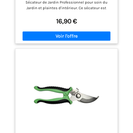
Sécateur de Jardin Professionnel pour soin du
Jardin et plaintes d'intérieur. Ce sécateur est
compact, ergonomique et précis dans la coupe.
Lame supérieure en acier japonais de 48 mm et
16,90 €
revêtement anti-adhérent de téflon SÉCATEUR À
LAME FRANCHE - Sécateur à lame franche avec lame
inférieure en acier au carbone, chromé. Cisaille
Coupe branches de précision COMPACT
CONFORTABLE ERGONOMIQUE - Poignées
ergonomiques en aluminium, avec revêtement
caoutchouté antidérapant pour une prise sûre et
confortable. Il s'ouvre avec 1 main. POUR PLANTES,
FLEURS ET JARDINAGE - Le Sécateur de jardin
FAUCON de GRÜNTEK, confortable et robuste, est
recommandé pour tous les types de coupe: jardin,
plantes de maison, fleurs, petites branches
DIMENSIONS EXACTES DU SECATEUR - Longueur : 215
mm, Poids 256gr, lame 48mm ; Diamètre de coupe
recommandé : 5-20mm.