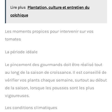
moderne, la poignée du sécateur peut être
Lire plus
Plantation, culture et entretien du
confortablement placée dans la main et le verrou
de sécurité peut éviter les blessures accidentelles,
colchique
ce qui est idéal pour une utilisation continue sûre
et professionnelle 【Idéal pour l'élagage】 Utilisé
pour tailler les plantes de jardin, y compris les
Les moments propices pour intervenir sur vos
branches, les troncs, les vergers, les vignes, la taille
des arbustes, les rosettes et les haies. Ces
tomates
sécateurs peuvent répondre à la plupart de vos
besoins d'élagage et vous offrir une excellente
La période idéale
expérience de jardinage
Le pincement des gourmands doit être réalisé tout
au long de la saison de croissance. Il est conseillé de
vérifier vos plants chaque semaine, surtout au début
de la saison, lorsque les pousses sont les plus
vigoureuses.
Les conditions climatiques