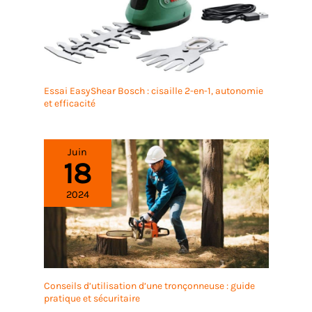
Essai EasyShear Bosch : cisaille 2-en-1, autonomie
et efficacité
Juin
18
2024
Conseils d’utilisation d’une tronçonneuse : guide
pratique et sécuritaire