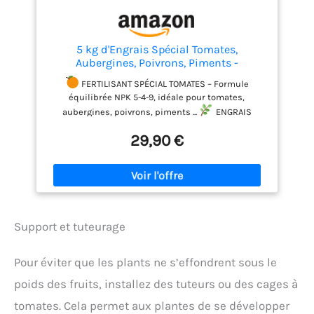
5 kg d'Engrais Spécial Tomates,
Aubergines, Poivrons, Piments -
SoluControl - Formulation haute qualité
FERTILISANT SPÉCIAL TOMATES – Formule
Organo-Minerale - Utilisable en
équilibrée NPK 5-4-9, idéale pour tomates,
Agriculture Biologique
aubergines, poivrons, piments ...
ENGRAIS
BIOLOGIQUE – Utilisable en agriculture biologique,
29,90 €
respectueux de l’environnement et sans impact
négatif sur le sol.
CROISSANCE &
FRUCTIFICATION OPTIMALES – Enrichi en potassium
(9%) pour une floraison abondante et des legumes
savoureux.
CALCIUM (CA : 11,00%) - Renforce la
structure cellulaire, favorisant la robustesse des
feuilles et des tiges, et améliore l'absorption des
Support et tuteurage
nutriments.
MAGNÉSIUM (Mg : 2,5%) – Favorise
une photosynthèse optimale et prévient le
Pour éviter que les plants ne s’effondrent sous le
jaunissement des feuilles.
PRÉVIENT LE "CUL
NOIR" DES TOMATES – Sa teneur en calcium renforce
poids des fruits, installez des tuteurs ou des cages à
les tissus des fruits et évite les carences.
tomates. Cela permet aux plantes de se développer
UTILISABLE EN BIO - Certifié pour l’agriculture