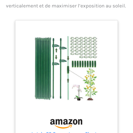
biologique, respectueux de l’environnement.
verticalement et de maximiser l’exposition au soleil.
ACTION PROGRESSIVE & LONGUE DURÉE – Azote
organique à libération lente pour une nutrition
continue et sans lessivage.
FORMAT GRANULÉ
PRATIQUE – Mini granulé (1-3 mm) pour une
application homogène, facile à doser et à épandre.
COMPATIBLE POTS & JARDINS – Adapté aux
plantations en pleine terre et aux cultures en pot,
idéal pour balcons et terrasses.