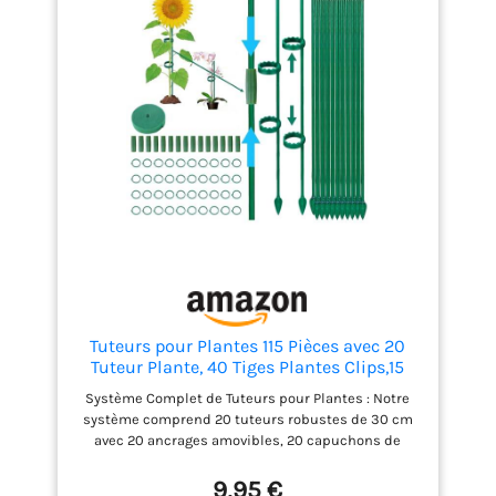
Tuteurs pour Plantes 115 Pièces avec 20
Tuteur Plante, 40 Tiges Plantes Clips,15
Tiges Tube d'extension, 1M Bande Velcro,
Système Complet de Tuteurs pour Plantes : Notre
Tuteur Tomate
système comprend 20 tuteurs robustes de 30 cm
Jardin,Orchidée,Monstera,Plante
avec 20 ancrages amovibles, 20 capuchons de
Grimpante Exterieur Interieur
protection, 1 m bande Velcro, 40 clips en plastique
et 15 rallonges pour fixer et allonger les tuteurs.
9,95 €