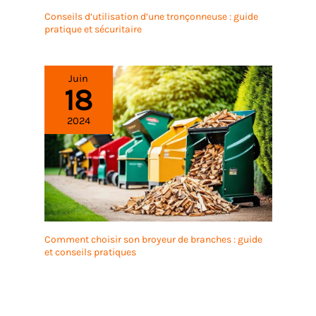
Conseils d’utilisation d’une tronçonneuse : guide
pratique et sécuritaire
Juin
18
2024
Comment choisir son broyeur de branches : guide
et conseils pratiques