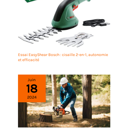
Essai EasyShear Bosch : cisaille 2-en-1, autonomie
et efficacité
Juin
18
2024