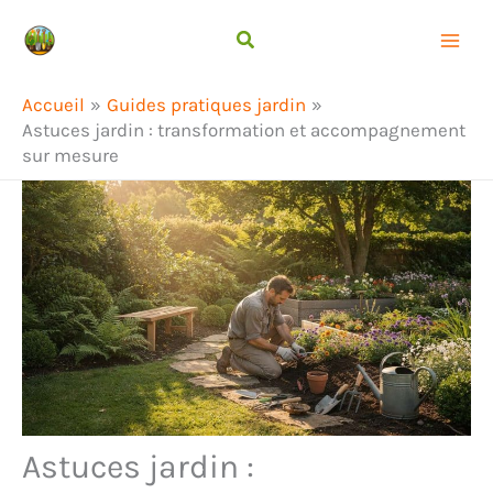
Aller
Rechercher
au
contenu
Accueil
Guides pratiques jardin
Astuces jardin : transformation et accompagnement
sur mesure
Astuces jardin :