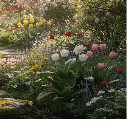
mais pour cette
considération, les outils
de jardinage Grenebo pour
le jardinage sont livrés
avec un sac de stockage
robuste, est un design
floral avec un style
vintage, ajoute une beauté
supplémentaire à votre
jardin. De plus, il y a un
trou spécial sur chaque
manche d'outil pour les
suspendre pendant la
saison morte ou après
utilisation. Des cadeaux
de jardin significatifs : Le
sac fourre-tout a été
fabriqué en coton spécial
et polyester, durable et
facile à transporter, ce qui
est le meilleur choix pour
les femmes, les voisins et
tous les amateurs de