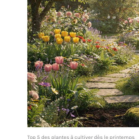
cadeau idéal pour tout
amateur dévoué ou tout
jardinier en herbe. Couvre
tout ce dont vous avez
besoin - Le kit d'outils de
jardinage 10 pièces
comprend un sac fourre-
tout pratique, un
sécateur, une truelle de
jardin, un transplantoir,
un sarcloir, une fourche à
main, un râteau à main,
une genouillère, un
pulvérisateur et des gants
de jardin. Toutes les
fournitures de jardinage
sont fabriquées à partir
de matériaux sûrs, non
toxiques et inoffensifs.
Top 5 des plantes à cultiver dès le printemps