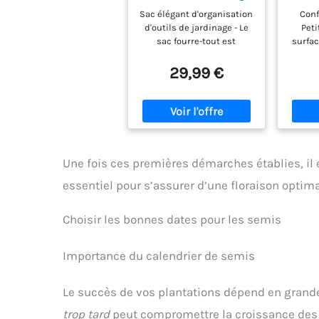
10 Pièces en Acier
Jard
Sac élégant d'organisation
Conf
Inoxydable à Usage
Ense
d'outils de jardinage - Le
Peti
intensif avec poignée
Pet
sac fourre-tout est
surfa
en Bois
Pe
fabriqué en tissu oxford
antidérapante -
Trans
600D durable et en
29,99 €
Cadeaux pour Les
à F
polyester avec un
Femmes et Les
Jar
imprimé floral unique.
Hommes, Vert
Très grand espace pour
ranger tous les outils.
Acier inoxydable durable -
Les têtes en acier
Une fois ces premières démarches établies, il 
inoxydable robuste
peuvent résister aux
essentiel pour s’assurer d’une floraison optima
racines, aux roches et au
sol les plus durs, plus
robustes que l'aluminium
Choisir les bonnes dates pour les semis
coulé/enrobé, pas besoin
de s'inquiéter de la rouille
Importance du calendrier de semis
et de la rupture pendant
la taille, le creusement, le
désherbage, etc. Le
Le succès de vos plantations dépend en grande
processus de polissage
miroir permet à l'outil
trop tard
peut compromettre la croissance des 