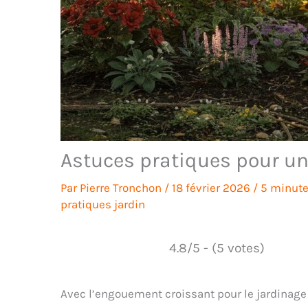
Astuces pratiques pour un 
Par
Pierre Tronchon
/
18 février 2026
/
5 minute
pratiques jardin
4.8/5 - (5 votes)
Avec l’engouement croissant pour le jardinag