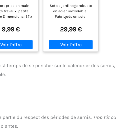
inage 4 Pièces –
Pièces Sac Jardinage
ort prise en main
Set de jardinage robuste
mble Balcon et
Acier Inoxydable
ts travaux, petite
en acier inoxydable :
ites Surfaces –
ce Dimensions: 37 x
Fabriqués en acier
lle à Terreau
15 x 6 cm
inoxydable très résistant,
plantoir Râteau
ces outils de jardinage en
9,99 €
29,99 €
leurs Fourche –
acier inoxydable sont
dinage Maison
durables et ne rouillent
pas. De plus, avec un
matériau de qualité
stable comme celui-ci,
ces outils de jardinage se
est temps de se pencher sur le calendrier des semis,
déforment à peine. Un
ensemble pour tous :
le.
L'ensemble d'outils de
jardinage Grenebo
comprend un total de 8
outils et 1 sac de
rangement. Sécateur,
désherbeur, transplantoir,
cultivateur, etc., presque
tout ce dont vous avez
 partie du respect des périodes de semis.
Trop tôt ou
besoin pour l'entretien
quotidien de votre jardin.
plantes.