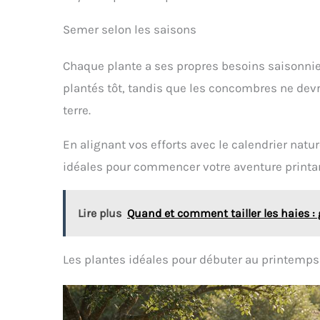
d'adhérer le moins
possible à la terre et de se
Semer selon les saisons
nettoyer plus facilement.
Poignée confortable - La
poignée bien conçue en
Chaque plante a ses propres besoins saisonnier
bois de frêne s'adapte
plantés tôt, tandis que les concombres ne dev
facilement à votre main et
réduira la douleur et la
terre.
fatigue de la main
pendant le creusement, le
désherbage et la
En alignant vos efforts avec le calendrier natur
plantation. Le bas de la
idéales pour commencer votre aventure printan
poignée est conçu avec
une lanière en cuir de
vache pour un rangement
facile. Boîte cadeau -
Lire plus
Quand et comment tailler les haies : 
Outils de jardinage à main
est présenté dans une
boîte cadeau élégante et
Les plantes idéales pour débuter au printemps
un produit qualifiable
pour donner une touche
contemporaine à un
ensemble classique
d'outils de jardin. C'est un