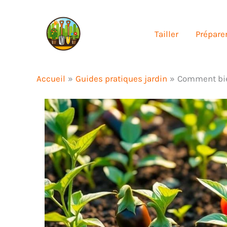
Aller
au
Tailler
Préparer
contenu
Accueil
Guides pratiques jardin
Comment bien