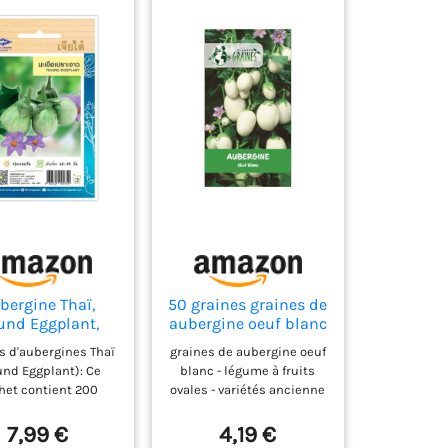
bergine Thaï,
50 graines graines de
und Eggplant,
aubergine oeuf blanc
es de légumes –
- légume à fruits
s d'aubergines Thaï
graines de aubergine oeuf
achet de 200
ovales - variétés
und Eggplant): Ce
blanc - légume à fruits
nes, Aubergines
ancienne
het contient 200
ovales - variétés ancienne
andais CHIA TAI
es de haute qualité
cultiver facilement
7,99 €
4,19 €
ropres aubergines