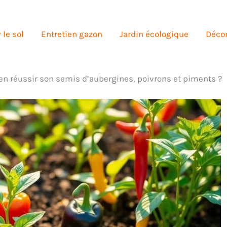
 le sol
Entretien gazon
Jardin écologique
Décor
 réussir son semis d’aubergines, poivrons et piments ?