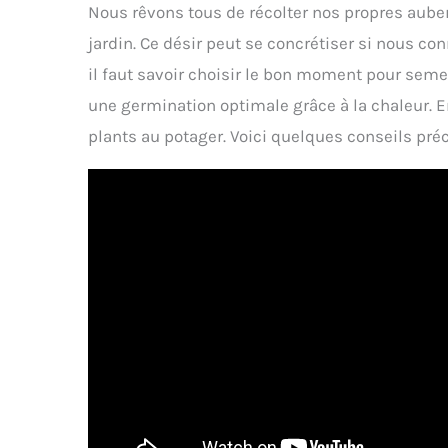
Nous rêvons tous de récolter nos propres auberg
jardin. Ce désir peut se concrétiser si nous co
il faut savoir choisir le bon moment pour semer
une germination optimale grâce à la chaleur. En
plants au potager. Voici quelques conseils pr