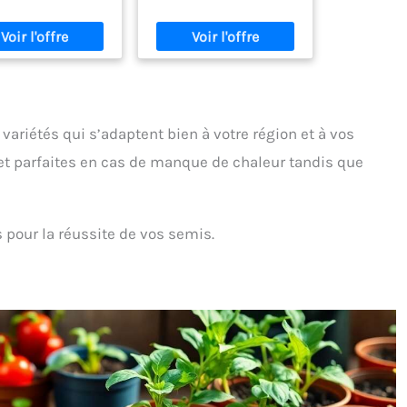
Labourez le sol à une
deur de 20 à 25 cm
'espace le permet.
 1 à 2 graines par
 recouvrez le sol et
sez abondamment.
7 à 10 jours, retirez-
variétés qui s’adaptent bien à votre région et à vos
tites pousses et ne
ssez que les plus
 et parfaites en cas de manque de chaleur tandis que
des. Appliquez un
rais à raison de 1
re à café par plante
es 7 jours jusqu'à la
 pour la réussite de vos semis.
récolte.