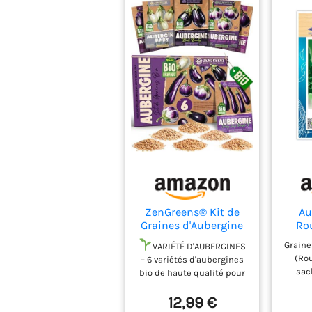
ZenGreens® Kit de
Au
Graines d'Aubergine
Ro
bio - 6 variétés
Grain
Graine
VARIÉTÉ D'AUBERGINES
anciennes -
S
(Ro
– 6 variétés d'aubergines
Semences
Grai
sac
bio de haute qualité pour
Thaïl
grain
une récolte abondante!
pour 
12,99 €
CULTURE FACILE – Que
vos p