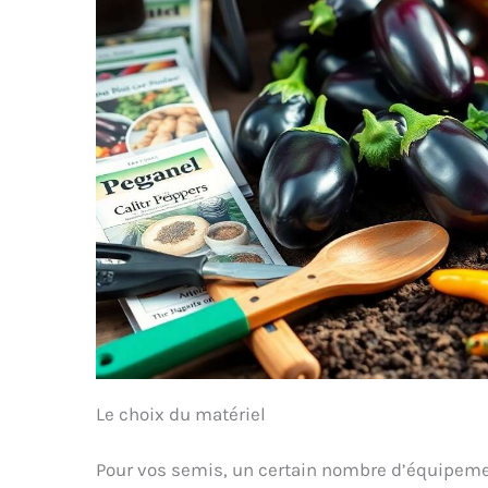
beau que de voir ses
propres plantes germer.
Grâce à un taux de
germination élevé, rien ne
s'oppose à cela.
POUR
L'AMOUR DE
L'ENVIRONNEMENT – Chez
ZenGreens, nous
renonçons au plastique
pour ce produit.
Le choix du matériel
Pour vos semis, un certain nombre d’équipemen