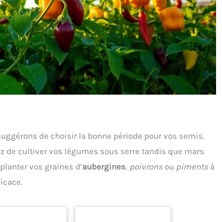
suggérons de choisir la bonne période pour vos semis.
ez de cultiver vos légumes sous serre tandis que mars
 planter vos graines d’
aubergines
,
poivrons
ou
piments
à
icace.