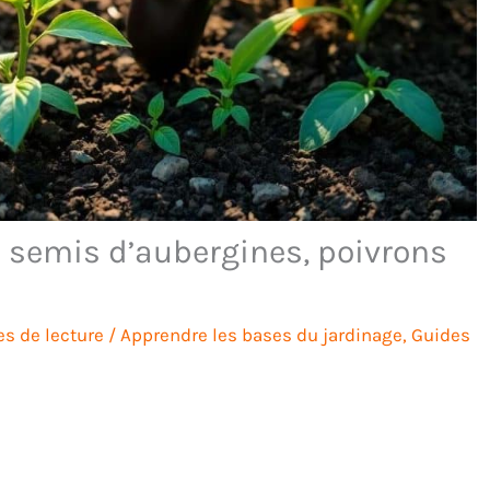
 semis d’aubergines, poivrons
s de lecture
/
Apprendre les bases du jardinage
,
Guides