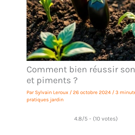
Comment bien réussir son
et piments ?
Par
Sylvain Leroux
/
26 octobre 2024
/
3 minute
pratiques jardin
4.8/5 - (10 votes)