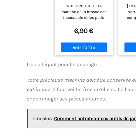
Manche
Inte
INDESTRUCTIBLE : Le
【Ense
Indestructible 100%
Jo
manche de la brosse est
Nett
Plastique recyclé
incassable et les poils
comp
pour Nettoyer, &
sont solidement
joint 
Récurer les Extérieur
attachées au manche. Un
de n
6,90 €
produit indispensable
poi
que vous pourrez
manch
conserver dans le temps.
nettoy
BONNE PRISE EN MAIN : Sa
durs e
poignée est conçue pour
x br
une prise en main
cuisin
Lieu adéquat pour le stockage
optimale et pouvoir frotter
de ne
le plus efficacement
pu
Votre précieuse machine doit être conservée d
possible sans se faire mal
répond
avec une bonne longueur
besoin
extérieurs.
Il faut veiller à ce qu’elle soit à l’a
de 150mm. MULTIFONCTION
ma
endommager ses pièces internes.
: Avec un poil composé
susp
d’un mélange de Tampico
accroc
et de PVC pour une plus
pla
grande durabilité, cette
Haute
Lire plus
Comment entretenir ses outils de ja
brosse vous servira
à joi
partout en complément
dur 
d’un balai : ménage,
maté