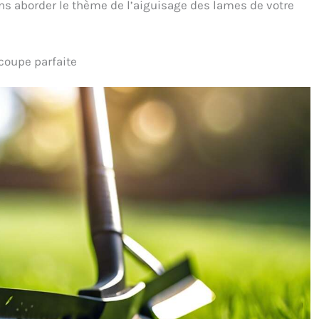
ns aborder le thème de l’aiguisage des lames de votre
ité et en poils en
poignée réglable de 30 à
n. Les poils des 3
110 cm aide à atteindre les
es de nettoyage de
coins hauts, les zones
ière sont constitués
basses et les endroits
 coupe parfaite
 trois matériaux
étroits sans se pencher
différents : fil
longtemps. Le montage
tallique/fil de
est simple et rapide.
vre/fil de nylon +
Brosse rotative nettoyage
 en PP. Le grattoir
à 2 vitesses : Le mode 380
toyage avec manche
tr/min convient aux
ier inoxydable + PP
surfaces légères, tandis
éliminer les taches
que le mode 480 tr/min
ile tenaces et les
aide à traiter les traces
ôts, y compris le
plus marquées. Le niveau
ge du réfrigérateur.
sonore dépend de la
osse à Joint de
vitesse choisie et de la
lage et Brosse Poil
surface nettoyée. Brosse
a brosse nettoyage
électrique nettoyage sans
 de bain peut être
fil : La batterie 2600mAh
sée dans de petites
offre jusqu’à 75 minutes
et la tête de brosse
d’utilisation selon la tête
facilite le nettoyage
installée et la pression
ers espaces et coins
appliquée. La charge USB-
. Brosse poil dur à
C prend environ 4 heures