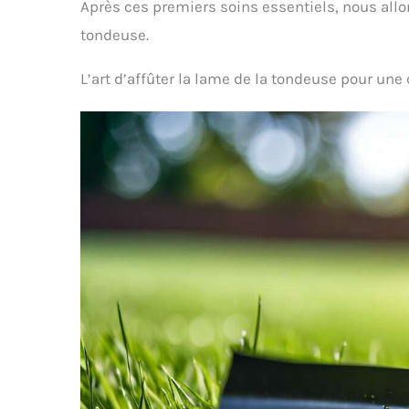
Après ces premiers soins essentiels, nous allo
extérieur, terrasse,
qual
nettoyage de la maison
nylo
tondeuse.
VETEMENT ET CHAUSSURES
bross
: La brosse peut être
cuisin
L’art d’affûter la lame de la tondeuse pour une
utilisée pour nettoyer et
de
décrotter les chaussures
en matière résistante.
mé
FABRIQUE EN FRANCE :
cui
Notre brosse est
manche
fabriquée en France pour
de net
vous offrir le meilleur
en ac
produit tout en préservant
peut 
l’emploi local.
d'hu
dép
dégivra
【Br
Carre
Dur】L
salle
utili
zones 
plate 
de div
morts