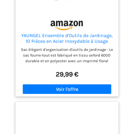
YAUNGEL Ensemble d'Outils de Jardinage,
10 Pièces en Acier Inoxydable à Usage
intensif avec poignée en Bois
Sac élégant d'organisation d'outils de jardinage - Le
antidérapante - Cadeaux pour Les
sac fourre-tout est fabriqué en tissu oxford 600D
Femmes et Les Hommes, Vert
durable et en polyester avec un imprimé floral
unique. Très grand espace pour ranger tous les
outils. Acier inoxydable durable - Les têtes en acier
29,99 €
inoxydable robuste peuvent résister aux racines,
aux roches et au sol les plus durs, plus robustes
que l'aluminium coulé/enrobé, pas besoin de
s'inquiéter de la rouille et de la rupture pendant la
taille, le creusement, le désherbage, etc. Le
processus de polissage miroir permet à l'outil
d'adhérer le moins possible à la terre et de se
nettoyer plus facilement. Poignée confortable - La
poignée bien conçue en bois de frêne s'adapte
facilement à votre main et réduira la douleur et la