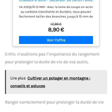
Lames en acier trempé - Branches d'un
VA JUSQU'À 13 MM - Avec la lame de coupe en acier
Diamètre de 13 mm - Taille 20,3 cm - Acier
au carbone tranchante et durable, vous pouvez
- Noir/Orange
facilement tailler des branches jusqu'à 13 mm de
diamètre. VERROU DE SÉCURITÉ - Les secateur de
12,99 €
jardin comportent également un verrou de sécurité
8,90 €
pour verrouiller les lames lorsqu'ils ne sont pas
utilisés. POIGNÉE CONFORTABLE - Les sécateurs sont
conçus avec une poignée confortable et un
mécanisme à ressort pour réduire la tension sur
vos mains.
Enfin, n’oublions pas l’importance du rangement
pour prolonger la durée de vie de vos outils.
Lire plus
Cultiver un potager en montagne :
conseils et astuces
Ranger correctement pour prolonger la durée de vie