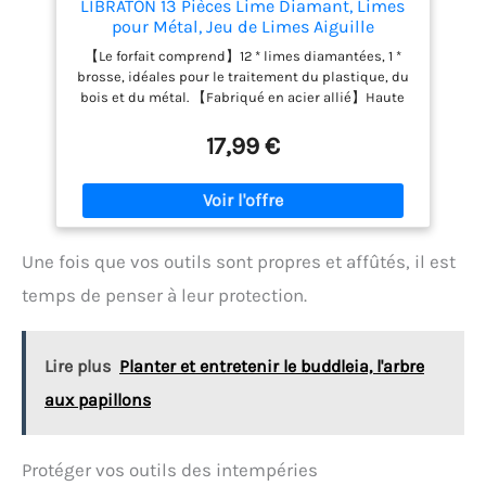
LIBRATON 13 Pièces Lime Diamant, Limes
pour Métal, Jeu de Limes Aiguille
【Le forfait comprend】12 * limes diamantées, 1 *
brosse, idéales pour le traitement du plastique, du
bois et du métal. 【Fabriqué en acier allié】Haute
qualité, bonne durabilité, en acier au carbone de
haute qualité pour une longue vie et une netteté.
17,99 €
【Des outils multi-usage】les mini-limes
métalliques conviennent aux travaux fins,
conviennent au marbre, au bois, au verre, à la
céramique, à la pierre, au métal dur, à l'or, au
platine et à d'autres matériaux durs, très adaptés
Une fois que vos outils sont propres et affûtés, il est
au traitement des métaux, au traitement du bois,
au traitement du verre, au cuir et au plastique
temps de penser à leur protection.
Traitement. 【Des outils ergonomiques et
confortables】Ces outils ont été étudiés pour vous
faciliter la tâche. En effet, leur manche
Lire plus
Planter et entretenir le buddleia, l'arbre
ergonomique vous permettra d’optimiser vos
gestes tout en réduisant la pénibilité et en
aux papillons
améliorant votre précision. 【Transport et stockage
facilité】Une sacoche de rangement est fournie
avec les limes pour protéger, stocker et transporter
Protéger vos outils des intempéries
en toutes sécurité vos limes.