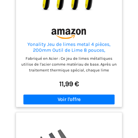
Yonality Jeu de limes metal 4 pièces,
200mm Outil de Lime 8 pouces,
comprenant lime plate, lime ronde, lime
Fabriqué en Acier : Ce jeu de limes métalliques
demi ronde et limes triangulaires, pour le
utilise de l'acier comme matériau de base. Après un
métal, le Raffinage, le Façonnage et le
traitement thermique spécial, chaque lime
Grattage
présente une excellente dureté et une excellente
résistance à l'usure. Les dents sont uniformément
11,99 €
réparties, leur texture est fine et leurs dents
transparentes améliorent l'efficacité de coupe et de
limage, et la lime reste tranchante même après une
utilisation prolongée. Poignée Ergonomique en
Caoutchouc Souple : Chaque lime est équipée d'une
poignée ergonomique en matériau souple avec une
texture antidérapante pour une prise en main
stable. La poignée souple absorbe efficacement les
vibrations générées pendant l'utilisation et réduit