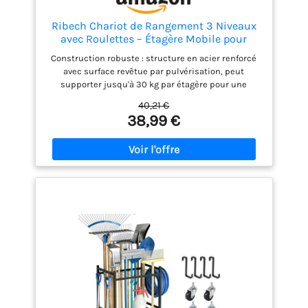
Ribech Chariot de Rangement 3 Niveaux
avec Roulettes – Étagère Mobile pour
Outils, Jardin, Cuisine & Garage, en Métal,
Construction robuste : structure en acier renforcé
Noir
avec surface revêtue par pulvérisation, peut
supporter jusqu'à 30 kg par étagère pour une
utilisation durable et une stabilité maximale
40,21 €
Rangement polyvalent : 35 emplacements de
38,99 €
rangement pour outils de jardin à long manche
plus 3 crochets mobiles pour accessoires
supplémentaires Solution mobile : les roulettes
pivotantes à 360° permettent une manœuvre facile,
en option avec pieds de nivellement pour un
maintien ferme Design pratique : construction à
trois niveaux avec étagères en treillis pour une
organisation optimale des râteaux, pelles, râteaux
et autres outils de jardin Dimensions compactes :
43 cm de large, 30 cm de profondeur et 79,4 cm de
haut, idéal pour le garage, l'abri de jardin ou le
jardin