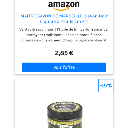
MAITRE SAVON DE MARSEILLE, Savon Noir
Liquide a l'huile Lin - 1l
Véritable savon noir à l’huile de lin, parfum amande.
Nettoyant traditionnel sans colorant, à base
d’huiles exclusivement d’origine végétale. Nourrit
et protège les sols, tomettes et terres cuites. Pur ou
dilué, il convient également pour le nettoyage des
2,85 €
murs, sanitaires, cuisinières, céramiques 99,4 %
des ingrédients sont d'origine naturelle Produit
multi-usages, il nettoie et dégraisse toutes les
surfaces Fabriqué en France
-27%