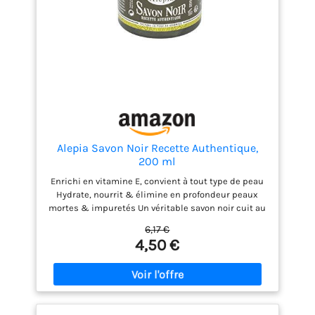
Alepia Savon Noir Recette Authentique,
200 ml
Enrichi en vitamine E, convient à tout type de peau
Hydrate, nourrit & élimine en profondeur peaux
mortes & impuretés Un véritable savon noir cuit au
chaudron. Il prépare la peau au gommage et
6,17 €
s'utilise en association avec le gant Kessa Fabriqué
4,50 €
en France Composition: Aqua, potassium olivate,
glycérine (non ajoutée, issue de l'huile d'olive),
potassium hydroxide