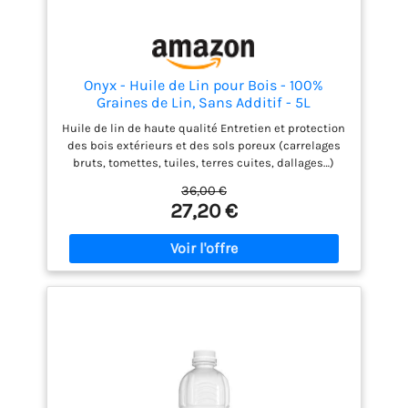
Onyx - Huile de Lin pour Bois - 100%
Graines de Lin, Sans Additif - 5L
Huile de lin de haute qualité Entretien et protection
des bois extérieurs et des sols poreux (carrelages
bruts, tomettes, tuiles, terres cuites, dallages…)
contre l’humidité et le gel, convient également pour
36,00 €
redonner de l’éclat aux bois vernis et entretenir le
27,20 €
linoléum Également efficace pour assouplir les
mastics ou diluer les peintures à l’huile et enduits
gras Conçue à 100% à partir de graines de lin
obtenues par première pression à froid Produit de
fabrication française, Onyx vous fournit les produits
essentiels pour l’entretien et le bricolage depuis
plus de 90 ans