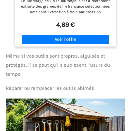
L'huile vierge de Lin La Tourangelle est directement
extraite des graines de lin française sélectionnées
avec soin. Extraction à froid par pression
mécanique pour conserver tous les bienfaits des
graines de lin. Huile santé par excellence, l'huile
4,69 €
vierge de Lin est naturellement riche en Oméga 3 et
s'inscrit parfaitement dans un régime alimentaire
équilibré. Son goût subtil agrémentera les soupes
et poissons vapeurs. En vinaigrette, elle apporte
une touche florale originale. Pour conserver toutes
Même si vos outils sont propres, aiguisés et
ses propriétés, l'huile vierge de Lin s'utilise à froid
uniquement et se conserve au frigo 3 mois après
protégés, il se peut qu’ils subissent l’usure du
ouverture.
temps.
Réparer ou remplacer les outils abîmés