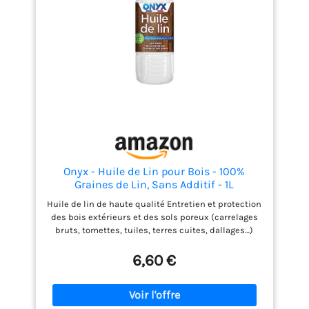
Onyx - Huile de Lin pour Bois - 100%
Graines de Lin, Sans Additif - 1L
Huile de lin de haute qualité Entretien et protection
des bois extérieurs et des sols poreux (carrelages
bruts, tomettes, tuiles, terres cuites, dallages…)
contre l’humidité et le gel, convient également pour
redonner de l’éclat aux bois vernis et entretenir le
6,60 €
linoléum Également efficace pour assouplir les
mastics ou diluer les peintures à l’huile et enduits
gras Conçue à 100% à partir de graines de lin
obtenues par première pression à froid Produit de