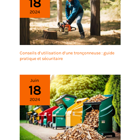
18
ᵒᵒᵒᵒᵒᵏ.ᐟ.ᐟ【Efficacité et
2024
adaptabilité】: Une
caractéristique particulière
de ce pulvérisateur à
pression est le grand
réservoir de 16 litres. Il est
donc idéal pour une
utilisation sur de grandes
Conseils d’utilisation d’une tronçonneuse : guide
pratique et sécuritaire
surfaces
Juin
18
2024