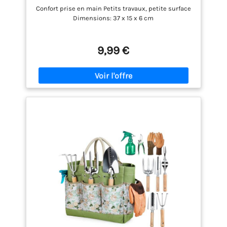
sûrs, non toxiques et inoffensifs.
Surfaces – Pelle à Terreau Transplantoir
Confort prise en main Petits travaux, petite surface
Râteau à Fleurs Fourche – Jardinage
Dimensions: 37 x 15 x 6 cm
Maison
9,99 €