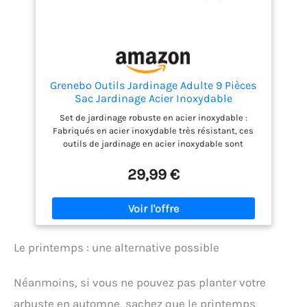
Grenebo Outils Jardinage Adulte 9 Pièces
Sac Jardinage Acier Inoxydable
Set de jardinage robuste en acier inoxydable :
Fabriqués en acier inoxydable très résistant, ces
outils de jardinage en acier inoxydable sont
durables et ne rouillent pas. De plus, avec un
matériau de qualité stable comme celui-ci, ces
29,99 €
outils de jardinage se déforment à peine. Un
ensemble pour tous : L'ensemble d'outils de
jardinage Grenebo comprend un total de 8 outils et
1 sac de rangement. Sécateur, désherbeur,
transplantoir, cultivateur, etc., presque tout ce dont
Le printemps : une alternative possible
vous avez besoin pour l'entretien quotidien de votre
jardin. Poignée ergonomique : Afin de rendre
l'expérience de l'utilisateur plus confortable et
Néanmoins, si vous ne pouvez pas planter votre
sans effort, les outils de jardinage sont dotés de
poignées en bois antidérapantes, bien conçues et
arbuste en automne, sachez que le printemps