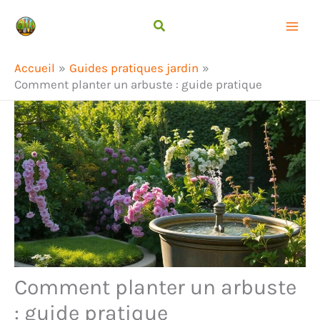
Aller
Rechercher
au
contenu
Accueil
Guides pratiques jardin
Comment planter un arbuste : guide pratique
Comment planter un arbuste
: guide pratique