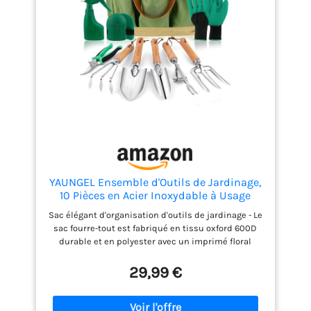
YAUNGEL Ensemble d'Outils de Jardinage,
10 Pièces en Acier Inoxydable à Usage
intensif avec poignée en Bois
Sac élégant d'organisation d'outils de jardinage - Le
antidérapante - Cadeaux pour Les
sac fourre-tout est fabriqué en tissu oxford 600D
Femmes et Les Hommes, Vert
durable et en polyester avec un imprimé floral
unique. Très grand espace pour ranger tous les
outils. Acier inoxydable durable - Les têtes en acier
29,99 €
inoxydable robuste peuvent résister aux racines,
aux roches et au sol les plus durs, plus robustes
que l'aluminium coulé/enrobé, pas besoin de