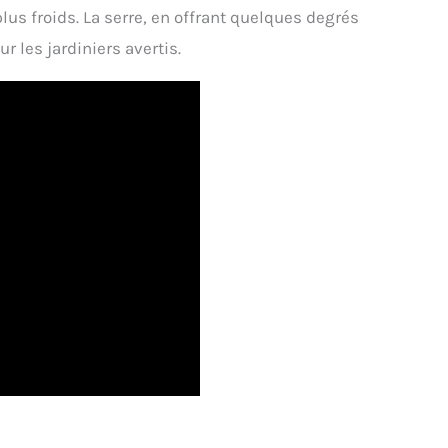
s froids. La serre, en offrant quelques degrés
 les jardiniers avertis.