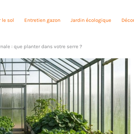
 le sol
Entretien gazon
Jardin écologique
Décor
nale : que planter dans votre serre ?