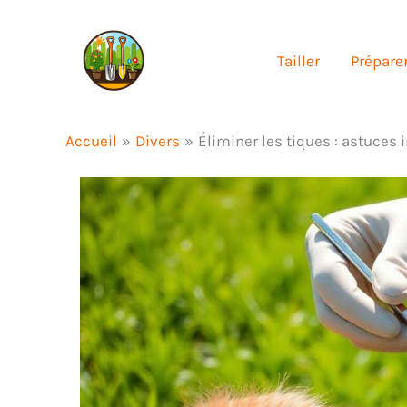
Aller
au
Tailler
Préparer
contenu
Accueil
Divers
Éliminer les tiques : astuces 