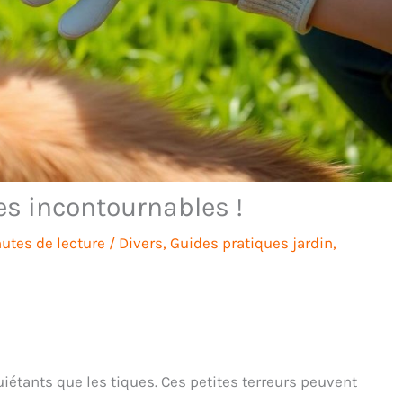
ces incontournables !
utes de lecture
/
Divers
,
Guides pratiques jardin
,
uiétants que les tiques. Ces petites terreurs peuvent