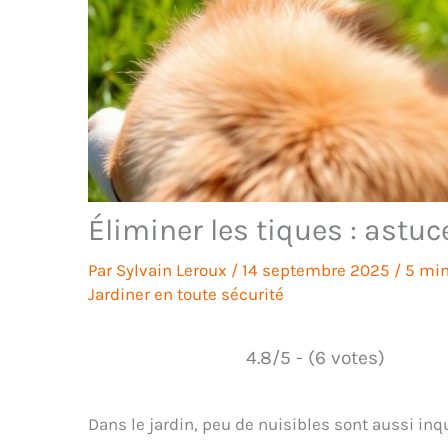
Éliminer les tiques : astu
Par
Sylvain Leroux
/
14 septembre 2025
/
5 min
Jardiner en toute sécurité
4.8/5 - (6 votes)
Dans le jardin, peu de nuisibles sont aussi inq