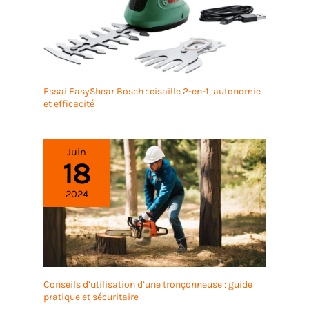
Essai EasyShear Bosch : cisaille 2-en-1, autonomie
et efficacité
Juin
18
2024
Conseils d’utilisation d’une tronçonneuse : guide
pratique et sécuritaire