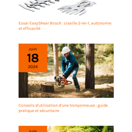
Essai EasyShear Bosch : cisaille 2-en-1, autonomie
et efficacité
Juin
18
2024
Conseils d’utilisation d’une tronçonneuse : guide
pratique et sécuritaire
Juin