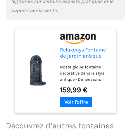
légitimes sur certains aspects pratiques et le
support après-vente.
Relaxdays Fontaine
de jardin antique
design nostalgique
Nostalgique: fontaine
antiquités
décorative dans le style
aluminium jardin
antique - Dimensions
robinet HxlxP: 83 x
totales HxlxP: 83 x 39 x 33
39 x 33 cm, gris
159,99 €
cm Pour extérieur : idéal
pour jardin et terrasse - En
fonte d’aluminium laquée
gris foncé Pratique:
fontaine de jardin avec
robinet et un petit bassin -
Découvrez d’autres fontaines
Avec grille pour déposer