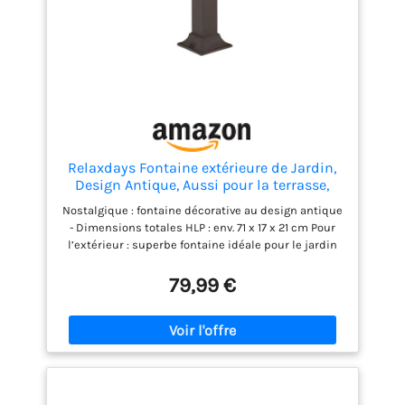
Relaxdays Fontaine extérieure de Jardin,
Design Antique, Aussi pour la terrasse,
HLP 71x17x21 cm, Marron foncé
Nostalgique : fontaine décorative au design antique
- Dimensions totales HLP : env. 71 x 17 x 21 cm Pour
l’extérieur : superbe fontaine idéale pour le jardin
ou la terrasse - En fonte de fer et acier Pratique :
fontaine avec robinet nostalgique - Raccord tuyau
79,99 €
caché à l’intérieur Polyvalente : fontaine pouvant
être utilisée pour se laver les mains ou pour
décorer le jardin Info : colonne avec raccord d’eau -
Filetage intérieur D : env. 2 cm - 2 trous pour
montage au sol