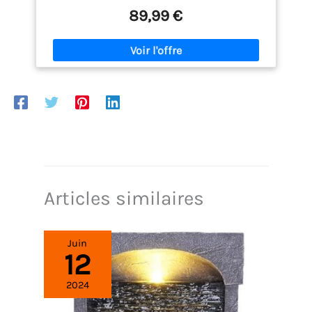
fontaine de jardin avec robinet et un petit bassin -
89,99 €
Avec grille pour déposer les arrosoirs Polyvalent:
idéal comme emplacement de lavage après le
jardinage, pompe à eau pour arrosage ou puit
Détails: hauteur du robinet : 45 cm - Diamètre
intérieur du bassin: 20 cm - Profondeur du bassin: 5
cm
Articles similaires
Juin
12
2024