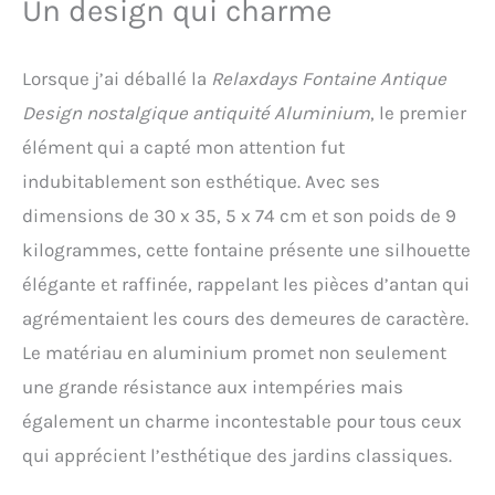
Un design qui charme
Avec grille pour déposer
les arrosoirs Polyvalent:
idéal comme
Lorsque j’ai déballé la
Relaxdays Fontaine Antique
emplacement de lavage
Design nostalgique antiquité Aluminium
, le premier
après le jardinage, pompe
à eau pour arrosage ou
élément qui a capté mon attention fut
puit Détails: hauteur du
indubitablement son esthétique. Avec ses
robinet : 64 cm - Diamètre
intérieur du bassin: 18 cm
dimensions de 30 x 35, 5 x 74 cm et son poids de 9
- Profondeur du bassin: 2
kilogrammes, cette fontaine présente une silhouette
cm
élégante et raffinée, rappelant les pièces d’antan qui
agrémentaient les cours des demeures de caractère.
Le matériau en aluminium promet non seulement
une grande résistance aux intempéries mais
également un charme incontestable pour tous ceux
qui apprécient l’esthétique des jardins classiques.