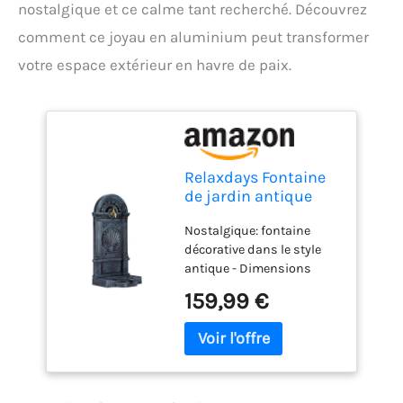
nostalgique et ce calme tant recherché. Découvrez
comment ce joyau en aluminium peut transformer
votre espace extérieur en havre de paix.
Relaxdays Fontaine
de jardin antique
design nostalgique
Nostalgique: fontaine
antiquités
décorative dans le style
aluminium jardin
antique - Dimensions
robinet HxlxP: 83 x
totales HxlxP: 83 x 39 x 33
39 x 33 cm, gris
159,99 €
cm Pour extérieur : idéal
pour jardin et terrasse - En
fonte d’aluminium laquée
gris foncé Pratique:
fontaine de jardin avec
robinet et un petit bassin -