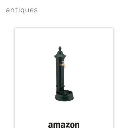
les arrosoirs Polyvalent:
antiques
idéal comme
emplacement de lavage
après le jardinage, pompe
à eau pour arrosage ou
puit Détails: hauteur du
robinet : 64 cm - Diamètre
intérieur du bassin: 18 cm
- Profondeur du bassin: 2
cm