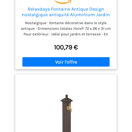
Relaxdays Fontaine Antique Design
nostalgique antiquité Aluminium Jardin
Robinet HxlxP: 72x26x31cm, Vert foncé
Nostalgique : fontaine décorative dans le style
antique - Dimensions totales HxlxP: 72 x 26 x 31 cm
Pour extérieur : idéal pour jardin et terrasse - En
fonte d’aluminium laquée vert foncé Pratique :
fontaine de jardin avec robinet et petit bac - Avec
100,79 €
grille pour déposer les arrosoirs Polyvalent : idéal
comme emplacement de lavage après le jardinage,
pompe à eau pour arrosage ou puit Détails : avec
raccordement de l'eau 3/4 pouces - Dimensions du
bac H x D : env. 5 x 20 cm