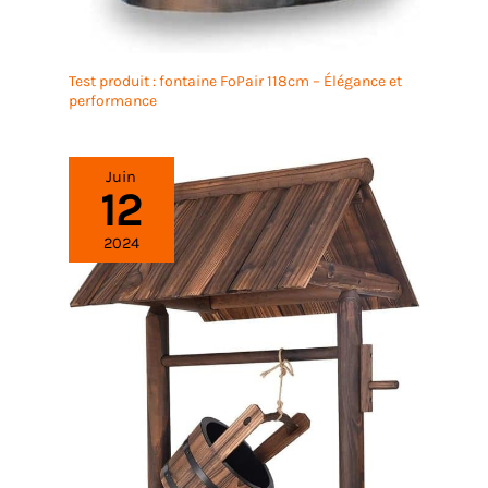
Test produit : fontaine FoPair 118cm – Élégance et
performance
Juin
12
2024