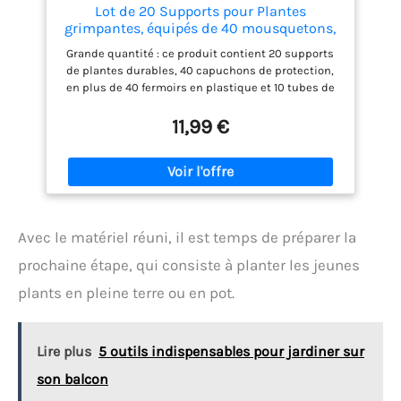
Lot de 20 Supports pour Plantes
grimpantes, équipés de 40 mousquetons,
avec 10 Tubes d'extension, tuteur pour
Grande quantité : ce produit contient 20 supports
tomates, Plantes d'intérieur, Support de
de plantes durables, 40 capuchons de protection,
Plantes vivaces (110 pièces)
en plus de 40 fermoirs en plastique et 10 tubes de
raccordement pour prolonger la tige de support. Il
répond aux besoins des jardiniers et offre un
11,99 €
soutien suffisant pour les plantes et les fleurs, de
sorte que vous n'avez plus à vous soucier de leur
effondrement. Matériau de qualité supérieure :
notre support pour plantes est fabriqué en fibre de
verre robuste et réutilisable, tandis que l'anneau de
retenue est fabriqué en plastique de qualité
Avec le matériel réuni, il est temps de préparer la
supérieure. L'ensemble de la construction est
résistant aux intempéries, de sorte que vous n'avez
prochaine étape, qui consiste à planter les jeunes
pas à vous soucier de l'effondrement ou des
plants en pleine terre ou en pot.
dommages pendant l'utilisation Design unique : la
tige de support pour plantes dispose d'un design
épais avec un capuchon de protection sur le
dessus, ce qui le rend plus stable et permet une
Lire plus
5 outils indispensables pour jardiner sur
insertion facile dans le sol. En outre, des clips pour
plantes sont inclus, qui peuvent être déplacés
son balcon
librement le long de la tige pour s'adapter de