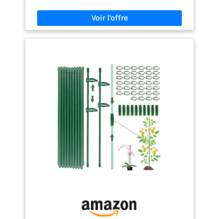
conçue pour durer.
Utilisation polyvalente
Compatible rénovation, construction et
aménagement.
Installation facile Pose rapide
garantissant un travail propre.
Durabilité
garantie Performance stable et longue durée de vie.