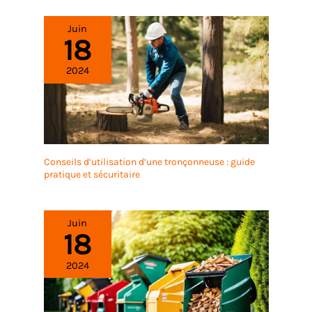
Juin
18
2024
Conseils d’utilisation d’une tronçonneuse : guide
pratique et sécuritaire
Juin
18
2024