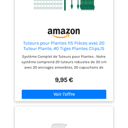
Tuteurs pour Plantes 115 Pièces avec 20
Tuteur Plante, 40 Tiges Plantes Clips,15
Tiges Tube d'extension, 1M Bande Velcro,
Système Complet de Tuteurs pour Plantes : Notre
Tuteur Tomate
système comprend 20 tuteurs robustes de 30 cm
Jardin,Orchidée,Monstera,Plante
avec 20 ancrages amovibles, 20 capuchons de
Grimpante Exterieur Interieur
protection, 1 m bande Velcro, 40 clips en plastique
et 15 rallonges pour fixer et allonger les tuteurs.
9,95 €
Robustes et Durables : Nos Tuteur Plante en fibre de
verre améliorée, plus résistante et indéformable
que le plastique. Ils supportent facilement même
les plantes les plus lourdes, vous évitant ainsi tout
risque de dommage ou de basculement.
Conception Renforcée : Tuteurs sont assortis à la
couleur de vos plantes, sont fournis avec des
capuchons de protection et des ancrages
amovibles pour une insertion facile dans le sol. Les