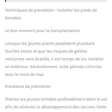
manière flexible au motif de croissance de la
plante. Facile à utiliser : il suffit d'insérer la tige de
Techniques de plantation : installer les pieds de
support dans le sol, de placer la plante dans les
clips de la plante, de régler la bonne hauteur et de
tomates
fixer le fermoir à clip. La taille de la boucle s'adapte
à la plupart des troncs de plantes et offre
Le bon moment pour la transplantation
suffisamment d'espace pour la croissance des
plantes. Utilisation polyvalente : ce support de
plantes peut protéger les plantes des intempéries
Lorsque les jeunes plants possèdent plusieurs
et les empêcher de tomber. Il est adapté à tous les
types de plantes et de fleurs, y compris les
feuilles vraies et que les risques de gelées
orchidées, les lys, les roses et autres plantes à
nocturnes sont écartés, il est temps de les installer
tiges minces
en extérieur. Généralement, cette période coïncide
avec le mois de mai.
Procédure de plantation
Plantez les jeunes tomates profondément dans le sol
afin de stimuler le développement des racines. Cette