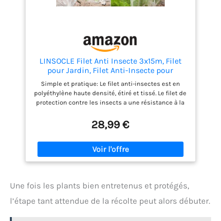
pâturages, les vergers et les jardins. Le filet ultra fin
protège efficacement les légumes, les arbres
fruitiers, les baies, les arbustes, les vivaces et les
fleurs. Il est extrêmement léger, couvre les plantes
sans les endommager, tout en étant stable et
durable
LINSOCLE Filet Anti Insecte 3x15m, Filet
pour Jardin, Filet Anti-Insecte pour
Potager, Maille Fine pour la Protection des
Simple et pratique: Le filet anti-insectes est en
Tunnels de Jardin Potager Extérieur,
polyéthylène haute densité, étiré et tissé. Le filet de
Plantes, Fleurs, Légumes et Fruits
protection contre les insects a une résistance à la
déchirure, une résistance à haute température et
une résistance à la corrosion, et peut résister
28,99 €
efficacement aux rayons ultraviolets. Facile à
utiliser: le filet protection potager peut être coupé
en différentes tailles selon vos besoins pour couvrir
vos plantes, ce qui peut empêcher plus
efficacement les petits insectes d'entrer et
d'endommager les plantes sans bloquer l'entrée de
Une fois les plants bien entretenus et protégés,
la lumière du soleil, de l'air et de l'humidité. Filet de
protection anti insects peut être stocké ou
l’étape tant attendue de la récolte peut alors débuter.
transporté très facilement et commodément. Large
gamme d'applications: Les filet anti-insecte potager