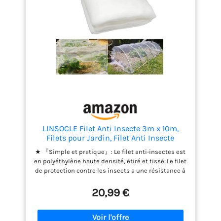
LINSOCLE Filet Anti Insecte 3m x 10m,
Filets pour Jardin, Filet Anti Insecte
Potager, Maille Fine Anti-Insecte en Maille
★ 『Simple et pratique』: Le filet anti-insectes est
pour la Protection des Plantes, Fleurs,
en polyéthylène haute densité, étiré et tissé. Le filet
Légumes et Fruits
de protection contre les insects a une résistance à
la déchirure, une résistance à haute température et
une résistance à la corrosion, et peut résister
20,99 €
efficacement aux rayons ultraviolets. ★『Facile à
utiliser』: le filet protection potager peut être
coupé en différentes tailles selon vos besoins pour