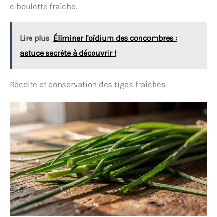
végétaux. Idéal pour les jardiniers souhaitant allier
ciboulette fraîche.
performance exceptionnelle et respect de
l'environnement. POLYVALENCE & PRÉCISION :
Convient à tous les arbres, petits conifères et
Lire plus
Éliminer l'oïdium des concombres :
arbustes, en pot ou en pleine terre. Dosage facile à
la poignée pour une application sans gaspillage.
astuce secrète à découvrir !
Récolte et conservation des tiges fraîches