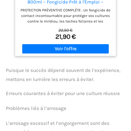
800ml – Fongicide Prêt à l'Emploi –
Protection Mildiou & Bactérioses –
PROTECTION PRÉVENTIVE COMPLÈTE : Un fongicide de
Potager et Fruitiers – Agriculture
contact incontournable pour protéger vos cultures
Biologique
contre le mildiou, les taches foliaires et les
bactérioses avant qu'elles ne s'installent. FORMULE
22,50 €
LIQUIDE INNOVANTE : À base de particules fines de
21,90 €
cuivre, cette solution liquide assure une meilleure
couverture du feuillage et une résistance accrue au
lessivage par la pluie. POLYVALENCE TOTALE : Idéal
pour toutes les cultures du jardin : potager
(tomates, pommes de terre), arbres fruitiers,
vignes, rosiers et arbustes d'ornement. PRÊT À
Puisque le succès dépend souvent de l’expérience,
L'EMPLOI : Finie la préparation de bouillies
compliquées ! Ce format spray de 800 ml permet
mettons en lumière les erreurs à éviter.
une application directe, propre et rapide sans
aucun dosage nécessaire. JARDINAGE : Formule
Erreurs courantes à éviter pour une culture réussie
minérale traditionnelle utilisable en Agriculture
Biologique*. Conditionné en France, ce soin
respecte vos cultures tout en garantissant une
Problèmes liés à l’arrosage
efficacité professionnelle.
L’arrosage excessif et l’engorgement sont des