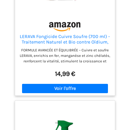
LERAVA Fongicide Cuivre Soufre (700 ml) -
Traitement Naturel et Bio contre Oïdium,
Mildiou et Maladies des Plantes -
FORMULE AVANCÉE ET ÉQUILIBRÉE – Cuivre et soufre
Protection Efficace pour Rosiers, Vignes et
LERAVA, enrichis en fer, manganèse et zinc chélatés,
Jardin - Formule Facile à Utiliser
renforcent la vitalité, stimulent la croissance et
préviennent jaunissement et nécroses foliaires.
APPLICATION SIMPLE ET EFFICACE – Agiter avant
14,99 €
usage puis pulvériser uniformément à 40–50 cm. À
renouveler tous les 15 jours (hors floraison) pour
des plantes florissantes, vigoureuses et
productives. TRAITEMENT RÉGULIER ET PRÉVENTIF –
Une application bimensuelle suffit pour prévenir
l’oïdium et les maladies fongiques des rosiers,
vignes et légumes. Favorise une végétation
vigoureuse et durable. PROTECTION NATURELLE ET
EFFICACE – Adapté à toutes les saisons, ce
traitement bio au cuivre et soufre protège