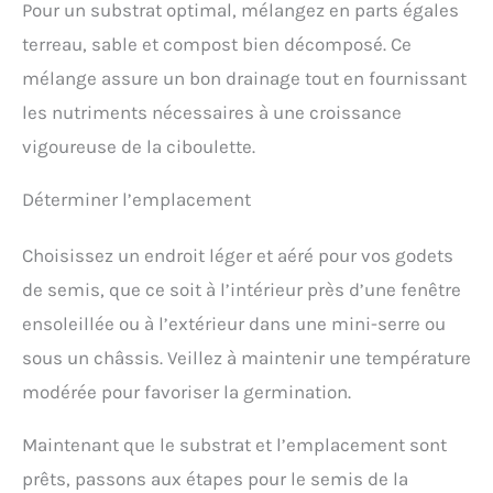
outils. Chaque outil est doté d'un trou de
Pour un substrat optimal, mélangez en parts égales
suspension pour un rangement facile ou une
terreau, sable et compost bien décomposé. Ce
suspension pour un accès rapide et sans
encombrement
mélange assure un bon drainage tout en fournissant
les nutriments nécessaires à une croissance
vigoureuse de la ciboulette.
Déterminer l’emplacement
Choisissez un endroit léger et aéré pour vos godets
de semis, que ce soit à l’intérieur près d’une fenêtre
ensoleillée ou à l’extérieur dans une mini-serre ou
sous un châssis. Veillez à maintenir une température
modérée pour favoriser la germination.
Maintenant que le substrat et l’emplacement sont
prêts, passons aux étapes pour le semis de la