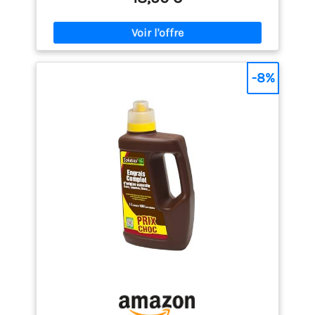
combiné à une nutrition longue durée jusqu’à 3
mois. FORMULATION EN MINI-GRANULÉS : Épandage
facile, régulier et sans poussière – idéal pour les
jardiniers amateurs comme confirmés. RICHE EN
MATIÈRE ORGANIQUE : Composé de fientes de volaille
avec litière, il améliore durablement la structure et
-8%
la fertilité du sol. UTILISATION SIMPLE ET EFFICACE : À
épandre au sol en entretien ou en plantation, puis
griffer légèrement et arroser pour activer l’action.
DOSES PAR TYPE DE CULTURE : Gazon, légumes, fleurs
: 120 g/m² – Fruitiers : 350 g/arbre – Petits fruits :
200 g/m². COMPOSITION ÉQUILIBRÉE : NPK 4-3-2 avec
66,6 % de matière organique et un C/N de 10,1 pour
une fertilisation progressive. UTILISABLE EN JARDIN
POTAGER : Parfait pour les sols exigeants avant les
semis ou plantations