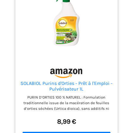
continuellement les plantes des champignons, des
maladies et des variations climatiques. SÛR ET
RESPECTUEUX DES RÉCOLTES – En respectant un
délai de 15 jours avant la récolte, vous assurez la
sécurité alimentaire et la fraîcheur de fruits et
légumes, pour un potager naturel et durable.
SOLABIOL Purins d'Orties - Prêt à l'Emploi -
Pulvérisateur 1L
PURIN D’ORTIES 100 % NATUREL : Formulation
traditionnelle issue de la macération de feuilles
d’orties séchées (Urtica dioica), sans additifs ni
produits chimiques. TRIPLE ACTION INSECTICIDE,
ACARICIDE ET FONGICIDE : Agit efficacement contre
8,99 €
les pucerons, acariens, mildiou, oïdium et autres
agents pathogènes. PRÊT-À-L’EMPLOI : Utilisation