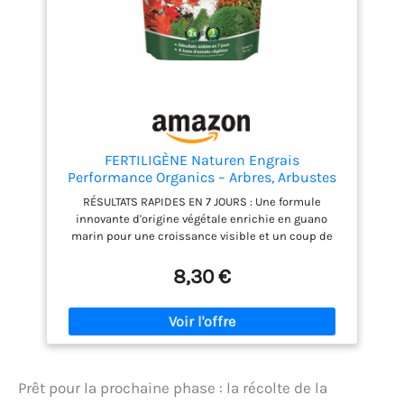
durable et écologique des plantes.
FERTILIGÈNE Naturen Engrais
Performance Organics – Arbres, Arbustes
& Buis – D'origine naturelle & Guano
RÉSULTATS RAPIDES EN 7 JOURS : Une formule
Marin – Résultats en 7 Jours – 700g
innovante d'origine végétale enrichie en guano
marin pour une croissance visible et un coup de
fouet immédiat à vos végétaux. FEUILLAGE 2X PLUS
DENSE : Spécialement conçu pour booster la
8,30 €
vigueur de vos haies, buis et arbustes, garantissant
un feuillage luxuriant et nettement plus fourni.
NUTRITION LONGUE DURÉE (3 MOIS) : Libère ses
nutriments progressivement pour nourrir vos
plantes en profondeur et de manière équilibrée
pendant tout un trimestre. FORMULE D'ORIGINE
Prêt pour la prochaine phase : la récolte de la
NATURELLE : Le meilleur de la nature pour vos