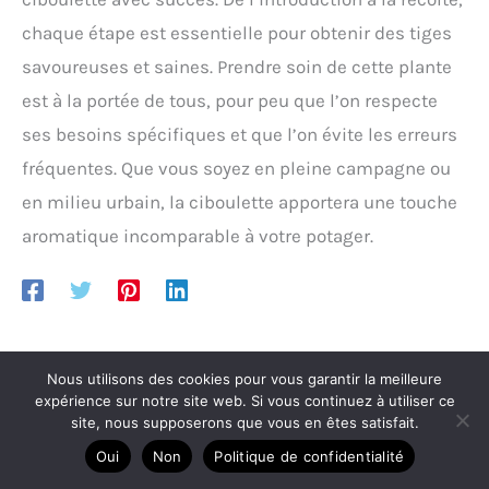
chaque étape est essentielle pour obtenir des tiges
savoureuses et saines. Prendre soin de cette plante
est à la portée de tous, pour peu que l’on respecte
ses besoins spécifiques et que l’on évite les erreurs
fréquentes. Que vous soyez en pleine campagne ou
en milieu urbain, la ciboulette apportera une touche
aromatique incomparable à votre potager.
Nous utilisons des cookies pour vous garantir la meilleure
expérience sur notre site web. Si vous continuez à utiliser ce
site, nous supposerons que vous en êtes satisfait.
Articles similaires
Oui
Non
Politique de confidentialité