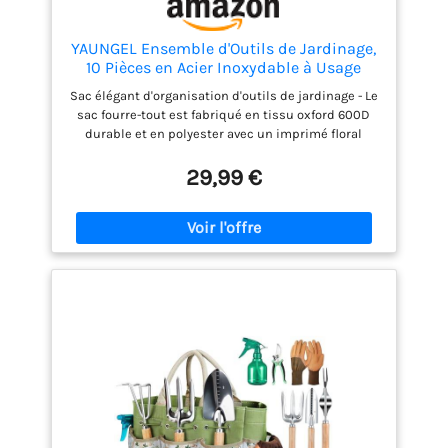
YAUNGEL Ensemble d'Outils de Jardinage,
10 Pièces en Acier Inoxydable à Usage
intensif avec poignée en Bois
Sac élégant d'organisation d'outils de jardinage - Le
antidérapante - Cadeaux pour Les
sac fourre-tout est fabriqué en tissu oxford 600D
Femmes et Les Hommes, Vert
durable et en polyester avec un imprimé floral
unique. Très grand espace pour ranger tous les
outils. Acier inoxydable durable - Les têtes en acier
29,99 €
inoxydable robuste peuvent résister aux racines,
aux roches et au sol les plus durs, plus robustes
que l'aluminium coulé/enrobé, pas besoin de
s'inquiéter de la rouille et de la rupture pendant la
taille, le creusement, le désherbage, etc. Le
processus de polissage miroir permet à l'outil
d'adhérer le moins possible à la terre et de se
nettoyer plus facilement. Poignée confortable - La
poignée bien conçue en bois de frêne s'adapte
facilement à votre main et réduira la douleur et la
fatigue de la main pendant le creusement, le
désherbage et la plantation. Le bas de la poignée
est conçu avec une lanière en cuir de vache pour un
rangement facile. Boîte cadeau - Outils de jardinage