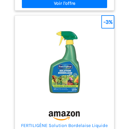
directe sans dilution nécessaire — idéal pour un
traitement rapide et sans préparation. POLYVALENT
SUR TOUTES CULTURES : Convient aux cultures
potagères, fruitières, florales et ornementales, en
-3%
prévention ou en traitement. APPLICATION SIMPLE :
Pulvérisez uniformément sur les deux faces des
feuilles pour une protection optimale de vos
plantes. REMARQUE : Ce produit n’a pas de date de
péremption, la date indiquée sur le produit est la
date de fabrication
FERTILIGÈNE Solution Bordelaise Liquide