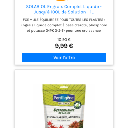
SOLABIOL Engrais Complet Liquide -
Jusqu'à 100L de Solution - 1L
FORMULE ÉQUILIBRÉE POUR TOUTES LES PLANTES :
Engrais liquide complet à base d’azote, phosphore
et potasse (NPK 3-2-5) pour une croissance
harmonieuse, une floraison généreuse et un
10,90 €
feuillage éclatant. Idéal pour toutes les cultures :
9,99 €
plantes d’intérieur, balcon, potager et jardin.
STIMULE LA CROISSANCE ET LA FLORAISON : Sa
formule nutritive renforce les plantes à chaque
arrosage, favorisant des racines solides, des tiges
robustes et des fleurs plus nombreuses. NUTRITION
DOUCE ET PROGRESSIVE : Apporte une fertilisation
organique naturelle sans risque de brûlure pour les
racines. Grâce à la vinasse de betterave et aux
extraits de poisson, les nutriments sont libérés
progressivement pour une efficacité durable. FACILE
À DOSER : Son bouchon doseur intégré permet un
dosage rapide et précis, évitant tout gaspillage.
ENGRAIS ORGANIQUE NATUREL : Riche en matière
organique (43,8 %), il respecte l’équilibre
biologique du sol et contribue à une croissance