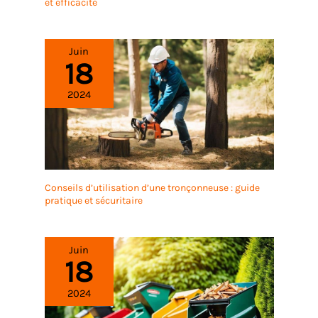
et efficacité
Juin
18
2024
Conseils d’utilisation d’une tronçonneuse : guide
pratique et sécuritaire
Juin
18
2024