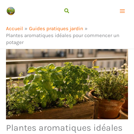
Aller
Rechercher
au
contenu
Accueil
Guides pratiques jardin
Plantes aromatiques idéales pour commencer un
potager
Plantes aromatiques idéales