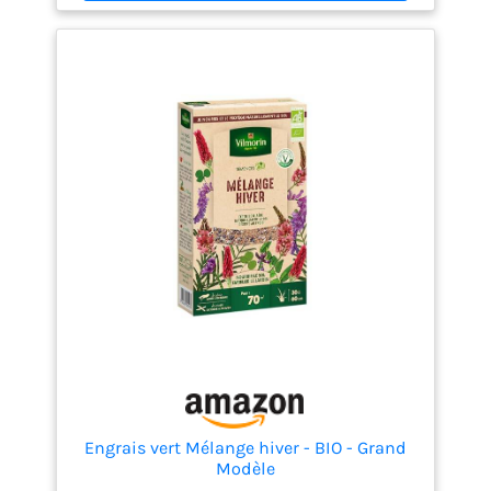
RENDEMENT ÉLEVÉ : Selon le diamètre du pot, cet
engrais spécial pour plantes suffit pour 50 à 150
plantes vertes ! CONTENU DE LA LIVRAISON : 150
bâtonnets d'engrais // Poids : 1 g chacun // Engrais
NPK(Mg) 11-7,5-8
Engrais vert Mélange hiver - BIO - Grand
Modèle