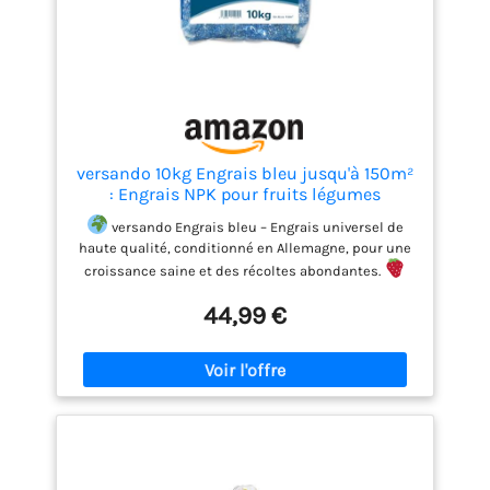
MADE IN ITALY: Produit en Italie dans les
laboratoires R&D de Symbiagro, avec des
formulations utilisées dans l'agriculture
professionnelle et des matières premières de haute
qualité sélectionnées pour garantir des résultats
optimaux.
versando 10kg Engrais bleu jusqu'à 150m²
: Engrais NPK pour fruits légumes
versando Engrais bleu – Engrais universel de
haute qualité, conditionné en Allemagne, pour une
croissance saine et des récoltes abondantes.
Fruits gros et juteux : Favorise des rendements
44,99 €
élevés avec des fruits savoureux et aromatiques –
idéal pour l’autosuffisance.
Plantes vigoureuses
: Renforce le développement des racines, stimule la
floraison et améliore la résistance des plantes.
Polyvalent et économique : 10 kg d'engrais pour
jusqu’à 150 m², idéal pour les jardins, les parterres
de fleurs, les haies, les installations d'entreprises
et les jardineries.
Oasis pour les hommes et les
animaux : favorise la biodiversité et attire les