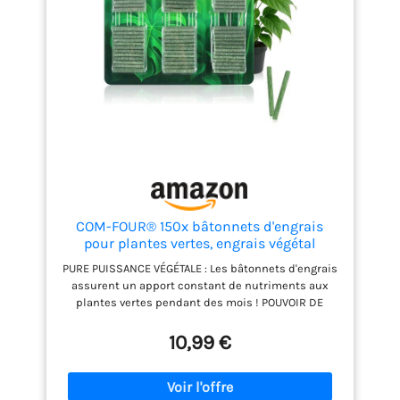
plantes et état, 250 ml Engrais concentré suffisant
pour 60–125 l fertigen engrais liquide. Sur N'Importe
Quel engrais, se trouve une instructions détaillées.
Très facile à utiliser, le dosage se fait par la
capuchon de protection.
COM-FOUR® 150x bâtonnets d'engrais
pour plantes vertes, engrais végétal
PURE PUISSANCE VÉGÉTALE : Les bâtonnets d'engrais
assurent un apport constant de nutriments aux
plantes vertes pendant des mois ! POUVOIR DE
FERTILISATION OPTIMALE : Avec cet engrais pour
plantes vertes, une croissance forte et saine est
10,99 €
obtenue sans surfertilisation ! EFFET LONGUE DURÉE
: L'engrais est libéré uniformément sur 100 jours
pour assurer l'apport en nutriments requis !