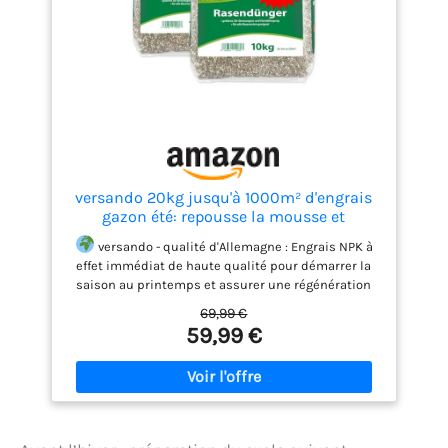
25 g/m² (2,5 kg pour 100 m²) pour une croissance
uniforme et une pelouse verte et dense.
versando 20kg jusqu'à 1000m² d'engrais
gazon été: repousse la mousse et
versando - qualité d'Allemagne : Engrais NPK à
effet immédiat de haute qualité pour démarrer la
saison au printemps et assurer une régénération
rapide, développé avec des professionnels du
69,99 €
jardin et testé dans des conditions réelles.
Effet
59,99 €
rapide : Favorise en peu de temps une croissance
visible et un gazon bien vert, idéal après l’hiver ou
en cas de pelouse affaiblie.
Revitalise les zones
sollicitées : Soutient la récupération du gazon
après des contraintes, améliore la vigueur de
départ au printemps et élimine naturellement la