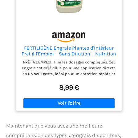
FERTILIGÈNE Engrais Plantes d'Intérieur
Prêt à l'Emploi – Sans Dilution – Nutrition
Éclat & Anti-Jaunissement – Pour
PRÊT À L'EMPLOI : Fini les dosages compliqués. Cet
Monstera, Ficus, Pilea – 1L
engrais est déjà dilué pour une application directe
en un seul geste, idéal pour un entretien rapide et
sans erreur. RÉSULTATS EN 7 JOURS : Une formule
minérale haute performance qui garantit des
8,99 €
plantes visiblement plus belles, plus fortes et plus
vertes en seulement une semaine. FEUILLAGE
ÉCLATANT : Riche en nutriments essentiels pour
intensifier la couleur des feuilles et stimuler la
photosynthèse, évitant ainsi le jaunissement des
plantes vertes. TOUTES PLANTES VERTES :
Maintenant que vous avez une meilleure
Parfaitement adapté à votre jungle urbaine :
Monstera, Calathea, Pilea, Ficus, Palmiers
compréhension des types d’engrais disponibles,