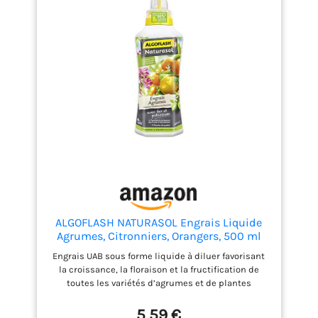
abeilles, les bourdons ainsi que d'autres insectes
utiles.
Utilisation universelle : Idéal pour
tomates, concombres, fraises, framboises,
pommes, roses, hortensias, thuya et laurier-cerise.
Utilisable toute l’année : Accompagne la
croissance des plantes de mars à septembre pour
un développement optimal.
Équilibre
nutritionnel optimal : Engrais NPK 8+8+8
ALGOFLASH NATURASOL Engrais Liquide
Agrumes, Citronniers, Orangers, 500 ml
Engrais UAB sous forme liquide à diluer favorisant
la croissance, la floraison et la fructification de
toutes les variétés d’agrumes et de plantes
méditerranéennes pour des récoltes de qualité.
Dosage de l'engrais simple et précis grâce au
5,59 €