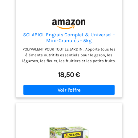
SOLABIOL Engrais Complet & Universel -
Mini-Granulés - 5kg
POLYVALENT POUR TOUT LE JARDIN : Apporte tous les
éléments nutritifs essentiels pour le gazon, les
légumes, les fleurs, les fruitiers et les petits fruits.
DOUBLE ACTION IMMÉDIATE ET DURABLE : Effet «
starter » pour stimuler la croissance rapidement,
18,50 €
combiné à une nutrition longue durée jusqu’à 3
mois. FORMULATION EN MINI-GRANULÉS : Épandage
facile, régulier et sans poussière – idéal pour les
jardiniers amateurs comme confirmés. RICHE EN
MATIÈRE ORGANIQUE : Composé de fientes de volaille
avec litière, il améliore durablement la structure et
la fertilité du sol. UTILISATION SIMPLE ET EFFICACE : À
épandre au sol en entretien ou en plantation, puis
griffer légèrement et arroser pour activer l’action.
DOSES PAR TYPE DE CULTURE : Gazon, légumes, fleurs
: 120 g/m² – Fruitiers : 350 g/arbre – Petits fruits :