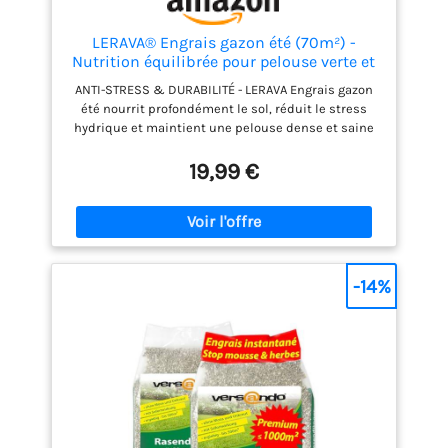
LERAVA® Engrais gazon été (70m²) -
Nutrition équilibrée pour pelouse verte et
dense - anti mousse gazon granulés riche
ANTI-STRESS & DURABILITÉ - LERAVA Engrais gazon
en azote - Croissance résistance à la
été nourrit profondément le sol, réduit le stress
sécheresse - Idéal entretien pelouse jardin
hydrique et maintient une pelouse dense et saine
même pendant les fortes chaleurs estivales.
RÉSISTANCE ACCRUE DU GAZON - Grâce à sa teneur
19,99 €
équilibrée en potassium, cet engrais pelouse
renforce la structure du gazon, améliore la
résistance aux maladies et conserve un aspect vert
durable. ACTIVITÉ BIOLOGIQUE RENFORCÉE - Cet
engrais pour pelouses stimule la vie microbienne
du sol, favorise l’aération naturelle et permet une
-14%
croissance vigoureuse, garantissant un gazon
résistant. IDÉAL POUR TONDEUSES ROBOTS - Sa
granulométrie d' engrais pelouse fine permet une
répartition homogène. Assure un gazon uniforme,
parfaitement compatible avec les tondeuses
automatiques modernes. FORMULE ESTIVALE –
Engrais gazon à composition spéciale pour la
période de juin à septembre. Dose recommandée :