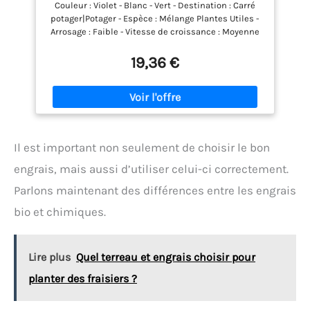
Couleur : Violet - Blanc - Vert - Destination : Carré
potager|Potager - Espèce : Mélange Plantes Utiles -
Arrosage : Faible - Vitesse de croissance : Moyenne
(comprise entre 80 et 120 jours) - Temp. de sol Min :
15°C - Levée : 10 jours - Exposition : Soleil - Mois de
19,36 €
semis : Avril|Mai|Juin - Mois de récolte/floraison :
Juin|Juillet|Août|Septembre|Octobre
Il est important non seulement de choisir le bon
engrais, mais aussi d’utiliser celui-ci correctement.
Parlons maintenant des différences entre les engrais
bio et chimiques.
Lire plus
Quel terreau et engrais choisir pour
planter des fraisiers ?