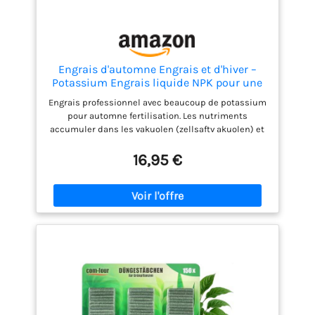
Engrais d'automne Engrais et d'hiver –
Potassium Engrais liquide NPK pour une
meilleure Dureté des plantes d'hiver (hiver
Engrais professionnel avec beaucoup de potassium
Protection/Protection anti-gel)
pour automne fertilisation. Les nutriments
accumuler dans les vakuolen (zellsaftv akuolen) et
augmenter la concentration de sel. Grâce à cette
augmentation salzgehalz crée une höhrere de la
16,95 €
tolérance au gel et la plante cellules sont plus
résistant aux agents anti gel. Convient pour toutes
les plantes de jardin et plantes en pot. La
fertilisation des automne est un outil
supplémentaire pour éviter les dégâts causés par
le gel. est également utilisé pour frosttolerante
espèces de plantes. À cet égard, tels que de
nombreux palmiers subtropicales, plantes
méditerranéennes comme des lauriers olives,
agrumes, etc. Très concentré formule engrais et très
efficace. Contenu de la livraison 250 ml par type de