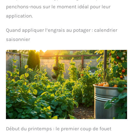
d'intérieur et toutes variétés en pots. DOSAGE ULTRA-
penchons-nous sur le moment idéal pour leur
PRÉCIS : Grâce au bouchon doseur, apportez la juste
quantité de nourriture selon le diamètre de votre
application.
pot (9cm à 20cm+) pour une santé durable.
Quand appliquer l’engrais au potager : calendrier
saisonnier
Début du printemps : le premier coup de fouet