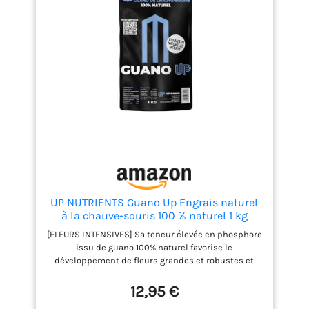
UP NUTRIENTS Guano Up Engrais naturel
à la chauve-souris 100 % naturel 1 kg
Engrais naturel avec chaux dolomite pour
[FLEURS INTENSIVES] Sa teneur élevée en phosphore
plantes et cultures Agriculture écologique
issu de guano 100% naturel favorise le
floraison intense améliore substrat et
développement de fleurs grandes et robustes et
améliore considérablement le résultat dans les
phases de floraison exigeantes. Offre une nutrition
12,95 €
organique équilibrée qui intensifie la production,