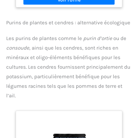
à la plantation ou en entretien, Utilisable en
Agriculture Biologique ( Conformément au
règlement CE n°834/2007 ) Formule à base
Purins de plantes et cendres : alternative écologique
d’engrais organique NPK (azote, phosphore et
potassium) pour une alimentation saine, riche,
complète et équilibrée. ENGRAIS NF U 42-001.
Les purins de plantes comme le
purin d’ortie
ou de
Composition: NPK 6.8.2. Contenu: 1 x Engrais avec de
la corne torréfiée et du sang séché, ALGOFLASH
consoude
, ainsi que les cendres, sont riches en
NATURASOL, ACORNBIO15, 1,5 kg, Dimensions (L x P x
minéraux et oligo-éléments bénéfiques pour les
H): 18,4 x 6,4 x 26 cm
cultures. Les cendres fournissent principalement du
potassium, particulièrement bénéfique pour les
légumes racines tels que les pommes de terre et
l’ail.