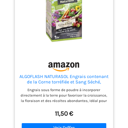
200 g/m². COMPOSITION ÉQUILIBRÉE : NPK 4-3-2 avec
66,6 % de matière organique et un C/N de 10,1 pour
une fertilisation progressive. UTILISABLE EN JARDIN
POTAGER : Parfait pour les sols exigeants avant les
semis ou plantations
ALGOFLASH NATURASOL Engrais contenant
de la Corne torréfiée et Sang Séché,
Jusqu'à 50m² , 1.5 kg, ACORNBIO15, Vert
Engrais sous forme de poudre à incorporer
directement à la terre pour favoriser la croissance,
la floraison et des récoltes abondantes, Idéal pour
toutes les variétés de plantes fruitières et
potagères, ornementales et florales Dosage simple
11,50 €
et précis grâce à la dosette graduée Nutri-Dose
incluse et aux doses d’emploi à l’arrière de
l’emballage, Pour jusqu’à 50 m² de surface Pratique,