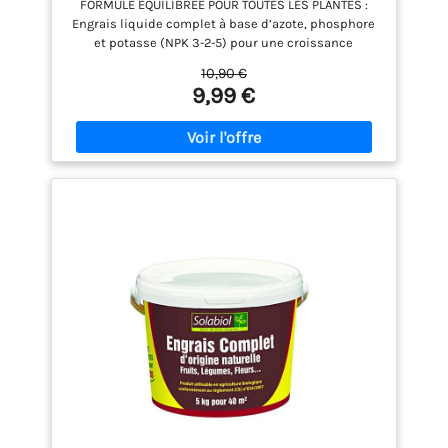
FORMULE ÉQUILIBRÉE POUR TOUTES LES PLANTES :
Engrais liquide complet à base d’azote, phosphore
et potasse (NPK 3-2-5) pour une croissance
harmonieuse, une floraison généreuse et un
10,90 €
feuillage éclatant. Idéal pour toutes les cultures :
9,99 €
plantes d’intérieur, balcon, potager et jardin.
STIMULE LA CROISSANCE ET LA FLORAISON : Sa
formule nutritive renforce les plantes à chaque
arrosage, favorisant des racines solides, des tiges
robustes et des fleurs plus nombreuses. NUTRITION
DOUCE ET PROGRESSIVE : Apporte une fertilisation
organique naturelle sans risque de brûlure pour les
racines. Grâce à la vinasse de betterave et aux
extraits de poisson, les nutriments sont libérés
progressivement pour une efficacité durable. FACILE
À DOSER : Son bouchon doseur intégré permet un
dosage rapide et précis, évitant tout gaspillage.
ENGRAIS ORGANIQUE NATUREL : Riche en matière
organique (43,8 %), il respecte l’équilibre
biologique du sol et contribue à une croissance
durable et écologique des plantes.