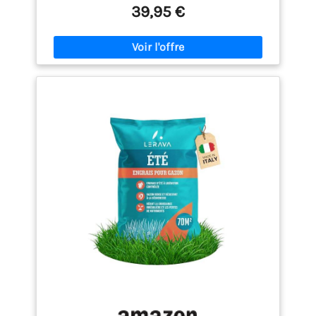
élevé en azote pour une croissance intense: Grâce à
39,95 €
sa formule en engrais riche en azote, il stimule la
croissance, améliore la couleur et renforce
durablement la pelouse. Action longue durée et
résistance au stress: Cet engrais gazon longue
durée libère progressivement ses nutriments pour
soutenir le gazon pendant toute la période estivale
Granulés sans poussière, application facile: Cet
engrais gazon granulés offre une utilisation propre
et uniforme, idéal avec épandeur pour grandes
surfaces Sans danger pour enfants et animaux:
Après arrosage, cet engrais gazon compatible
animaux est sûr pour toute la famille – idéal pour
un jardin utilisé au quotidien