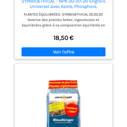
SYMBIOETHICAL - NPK 20-20-20 Engrais
Universel avec Azote, Phosphore,
Potassium et Oligo-éléments, Activateur
PLANTES ÉQUILIBRÉES: SYMBIOETHICAL 20.20.20
Complet, Made in Italy, 1 kg
favorise des plantes fortes, vigoureuses et
équilibrées grâce à sa composition équilibrée en
azote, phosphore et potassium, qui sont essentiels
pour une croissance optimale. UTILISATION
18,50 €
POLYVALENTE: Convient aux plantes de balcon, de
jardin et de potager, il offre une nutrition complète
et équilibrée, idéale pour prévenir les carences en
nutriments qui peuvent entraîner un jaunissement,
un retard de développement et une mauvaise
production de fleurs et de fruits. UTILISATION FACILE:
Diluer 8-9 g de produit dans 5 litres d'eau pour les
plantes en pot ou 2 litres d'eau pour les plantes
pulvérisées sur les feuilles. Pour une application
directe sur le sol, étaler 8-9 g sur le sol humide ou
utiliser un dosage de 2 g par litre d'eau en
hydroponie. FRÉQUENCE D'APPLICATION: Pour assurer
une nutrition constante et un développement
optimal des plantes, il est recommandé d'utiliser le
produit une fois par semaine de mars à octobre et
une fois tous les quinze jours de novembre à février.