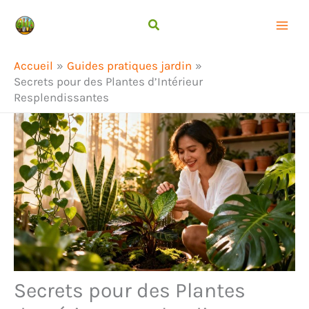
Aller
Rechercher
au
contenu
Accueil
Guides pratiques jardin
Secrets pour des Plantes d’Intérieur
Resplendissantes
Secrets pour des Plantes