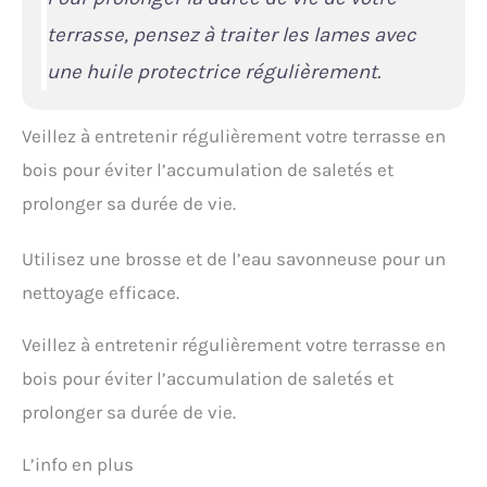
fahfana. Nous offrons un
service de garantie gratuit
terrasse, pensez à traiter les lames avec
à chaque membre. Nous
une huile protectrice régulièrement.
avons également une
équipe de service après -
vente professionnelle pour
Veillez à entretenir régulièrement votre terrasse en
fournir des conseils et un
service après - vente. Nous
bois pour éviter l’accumulation de saletés et
prenons très au sérieux
prolonger sa durée de vie.
les Précautions : 1. Évitez
de décharger
Utilisez une brosse et de l’eau savonneuse pour un
complètement la batterie.
L’utilisation alternée de
nettoyage efficace.
batteries de rechange est
plus efficace, préserve les
Veillez à entretenir régulièrement votre terrasse en
cellules et prolonge la
durée de vie de la batterie ;
bois pour éviter l’accumulation de saletés et
2. Stockez la batterie dans
prolonger sa durée de vie.
un endroit frais et sec, à
l’abri des températures
L’info en plus
extrêmes, afin de
prolonger sa durée de vie ;