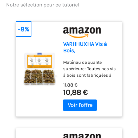
Notre sélection pour ce tutoriel
-8%
VARHHUXHA Vis à
Bois,
Autotaraudeuses,
Matériau de qualité
410 Pcs, M3-M4, Tête
supérieure : Toutes nos vis
Fraisée
à bois sont fabriquées à
partir d'un matériel en zinc
11,88 €
coloré de haute qualité,
10,88 €
robuste, résistant à la
corrosion, durable et
performant dans tous les
climats, assurant une
longue durée d'utilisation
Conception de la tête de
vis : La conception de la