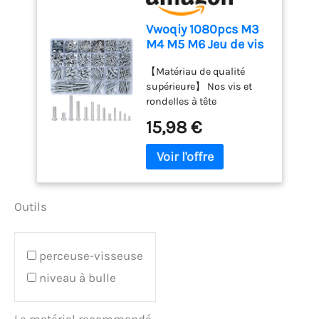
tête fraisée et de la tête
plate est idéale pour les
Vwoqiy 1080pcs M3
zones étroites où la tête
M4 M5 M6 Jeu de vis
doit être à fleur ou en
avec écrous
dessous de la surface. Le
【Matériau de qualité
hexagonaux et
design cruciforme assure
supérieure】 Nos vis et
rondellevis à tête
un maintien maximal,
rondelles à tête
ronde filetées
pénètre dans les
cylindrique à six pans
cruciformes, kit
15,98 €
matériaux et économise
creux mixtes sont
d'assortiment de vis
du temps de travail Vis
fabriquées dans un
mécaniques (argent
autotaraudeuses : Les vis
excellent matériau
1080)
pour bois disposent d'un
métallique avec des bords
filetage complet
lisses, qui présente une
autotaraudeur, qui réduit
Outils
bonne résistance à la
la résistance lors de
corrosion, à la rouille et à
l'implantation, assure une
l'oxydation, garantissant
fixation solide et empêche
une longue durée de vie.
perceuse-visseuse
les glissements ou les
【Facile à utiliser】 Ces
déplacements pendant
niveau à bulle
différents ensembles
l'utilisation Large
d'écrous, de boulons et de
application : Convient à
rondelles en bois pour vis
tous les types de bois, y