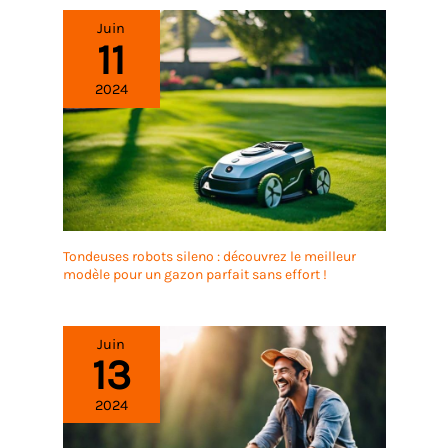
Juin
11
2024
Tondeuses robots sileno : découvrez le meilleur
modèle pour un gazon parfait sans effort !
Juin
13
2024