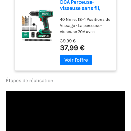
populaires de vis à bois,
DCA Perceuse-
populaires. Ce puissant
pièces M4 x 30 mm , 20
d'écrous et de rondelles,
visseuse sans fil,
perceuse visseuse sans fil
pièces m4x40mm, une
largement utilisés dans
couple de 40 Nm,
repousse les limites des
quantité suffisante et des
les machines, les
40 Nm et 18+1 Positions de
mandrin auto-
tournevis traditionnels.
tailles variées pour
meubles, les automobiles,
Vissage - La perceuse-
serrant de 10 mm,
Vous pouvez travailler
répondre aux exigences de
les réparations de motos,
visseuse 20V avec
perceuse électrique
plus facilement et plus
divers domaines
les équipements de
mandrin sans clé de 10
avec batterie 2,0Ah
39,99 €
efficacement! Les
protection de
mm délivre un couple de
et chargeur, 18+1
37,99 €
Batteries de Grande
l'environnement, les
340 Nm et dispose de 18+1
positions, kit
Capacité Sont la Base du
équipements de
réglages d’embrayage
perceuse 20V 25
Travail: 2* 2000mAh
communication, les
pour un contrôle précis,
pièces, modèle
batteries sont couplées
équipements électriques,
évitant ainsi le dévissage
ADJZ2035
avec un chargeur rapide
les produits électroniques,
excessif ou
de 2,0Ah et sont
Étapes de réalisation
l'assemblage de navires et
l'endommagement des
complètement chargées
les inventions de
vis. Convient au bois (Ø19
en une heure. La batterie a
bricolage. , etc. 【Ce que
mm), au métal (Ø10 mm)
été testée des milliers de
vous obtiendrez】 Vous
et aux murs Autonomie
fois en laboratoire et vous
obtiendrez 16 types de vis,
Prolongée avec Batterie
n'avez pas à vous soucier
de la taille de M3 * 6 mm,
2,0Ah - Ce kit de perceuse
de la qualité de la batterie.
M3 * 10 mm, M3 * 14 mm,
sans fil offre 33 %
La fonction de freinage
M3 * 20 mm, M4 * 10 mm,
d’autonomie en plus
électronique protège
M4 * 20 mm, M4 * 25 mm,
qu’une batterie de 1,5Ah,