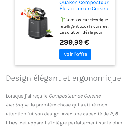
Ouaken Composteur
Électrique de Cuisine
Intelligent 4L
Composteur électrique
intelligent pour la cuisine :
La solution idéale pour
transformer les restes
299,99 €
alimentaires et déchets en
engrais naturel riche en
nutriments ! Le
composteur électrique
compact Ouaken vous
permet de réduire vos
Design élégant et ergonomique
déchets, diminuer les
coûts d’élimination et
limiter votre empreinte
Lorsque j’ai reçu le
Composteur de Cuisine
carbone tout en
électrique
, la première chose qui a attiré mon
enrichissant durablement
votre jardin.
Réduction
attention fut son design. Avec une capacité de
2, 5
efficace des déchets :
litres
, cet appareil s’intègre parfaitement sur le plan
Grâce au séchage haute