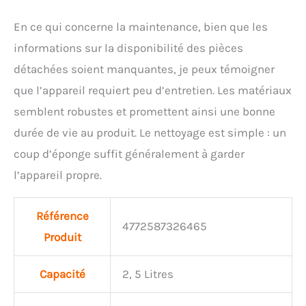
pratique et simple.
Simple à utiliser et à
En ce qui concerne la maintenance, bien que les
entretenir : L’interface
informations sur la disponibilité des pièces
tactile intuitive et le
couvercle transparent
détachées soient manquantes, je peux témoigner
facilitent l’utilisation et le
que l’appareil requiert peu d’entretien. Les matériaux
suivi du processus.
Sélectionnez les modes
semblent robustes et promettent ainsi une bonne
Crush, Ferment ou Clean
durée de vie au produit. Le nettoyage est simple : un
pour un compostage
efficace ou un nettoyage
coup d’éponge suffit généralement à garder
automatique d’une simple
l’appareil propre.
pression. Le bac amovible
est compatible lave-
vaisselle.
Conseils
Référence
pour un compost parfait :
4772587326465
Produit
Le mode Crush réduit
rapidement le volume et
les odeurs avec une faible
Capacité
2, 5 Litres
consommation d’énergie,
tandis que le mode