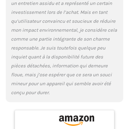
un entretien assidu et a représenté un certain
Grande capacité au
investissement lors de l’achat. Mais en tant
format compact : Avec une
capacité de 4L, ce
qu’utilisateur convaincu et soucieux de réduire
composteur électrique
mon impact environnemental, je considère cela
convient parfaitement aux
déchets quotidiens d’une
comme une partie intégrante de son charme
famille. Son design
responsable. Je suis toutefois quelque peu
compact et élégant
s’intègre facilement sur le
inquiet quant à la disponibilité future des
plan de travail sans
pièces détachées, information qui demeure
encombrer l’espace,
apportant une touche
floue, mais j’ose espérer que ce sera un souci
moderne à votre cuisine.
mineur pour un appareil qui semble avoir été
Profitez d’un compostage
pratique et simple.
conçu pour durer.
Simple à utiliser et à
entretenir : L’interface
tactile intuitive et le
couvercle transparent
facilitent l’utilisation et le
suivi du processus.