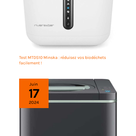
Test MTD510 Minska : réduisez vos biodéchets
facilement !
Juin
17
2024