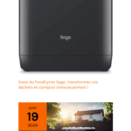
Essai du FoodCycler Sage : transformez vos
déchets en compost silencieusement !
Juin
19
2024