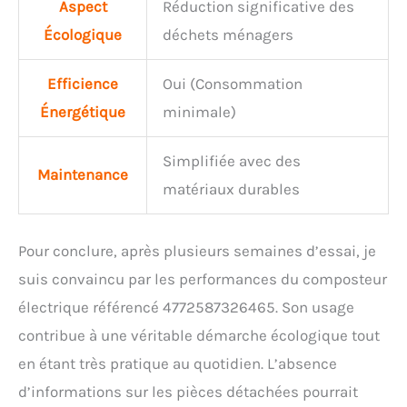
Aspect
Réduction significative des
Ferment favorise la
production d’un compost
Écologique
déchets ménagers
de haute qualité grâce à
une fermentation
accélérée. Choisissez
Efficience
Oui (Consommation
l’option adaptée à vos
Énergétique
minimale)
besoins pour obtenir les
meilleurs résultats.
Toujours vider avant un
Simplifiée avec des
Maintenance
nouveau cycle : Veuillez
matériaux durables
vider le bac avant chaque
utilisation. Laisser des
matières déjà traitées
Pour conclure, après plusieurs semaines d’essai, je
prolongera le temps de
fonctionnement et
suis convaincu par les performances du composteur
augmentera la
électrique référencé 4772587326465. Son usage
consommation d’énergie.
Les matières traitées
contribue à une véritable démarche écologique tout
plusieurs fois peuvent
en étant très pratique au quotidien. L’absence
former des amas
susceptibles
d’informations sur les pièces détachées pourrait
d’endommager le