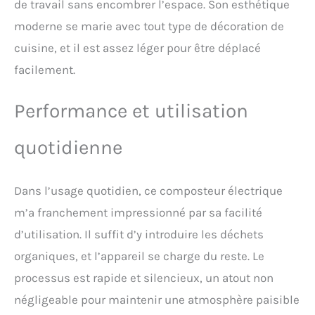
température, au broyage et
de travail sans encombrer l’espace. Son esthétique
au refroidissement, ce
moderne se marie avec tout type de décoration de
composteur domestique
réduit le volume des
cuisine, et il est assez léger pour être déplacé
déchets jusqu’à 90 % en
facilement.
seulement 3 heures. Les
lames à faible vitesse et
couple élevé traitent
Performance et utilisation
facilement la plupart des
déchets alimentaires tout
quotidienne
en maintenant un niveau
sonore inférieur à 40 dB,
idéal même la nuit.
Dans l’usage quotidien, ce composteur électrique
Compostage sans odeur :
Le composteur d’intérieur
m’a franchement impressionné par sa facilité
Ouaken est équipé d’un
d’utilisation. Il suffit d’y introduire les déchets
filtre à charbon actif
grande capacité qui
organiques, et l’appareil se charge du reste. Le
neutralise efficacement
processus est rapide et silencieux, un atout non
les odeurs pendant tout le
processus, gardant votre
négligeable pour maintenir une atmosphère paisible
cuisine fraîche. Le filtre