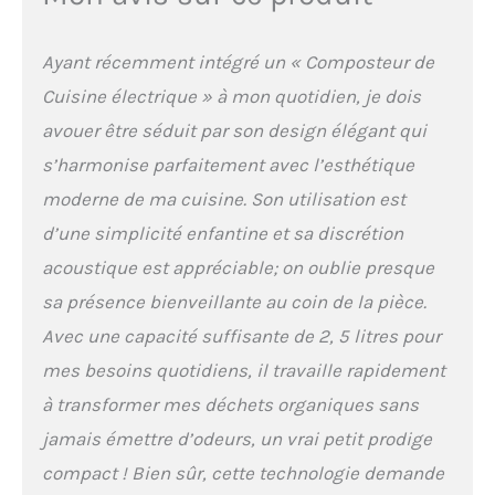
couple élevé traitent
facilement la plupart des
déchets alimentaires tout
Ayant récemment intégré un « Composteur de
en maintenant un niveau
Cuisine électrique » à mon quotidien, je dois
sonore inférieur à 40 dB,
idéal même la nuit.
avouer être séduit par son design élégant qui
Compostage sans odeur :
s’harmonise parfaitement avec l’esthétique
Le composteur d’intérieur
Ouaken est équipé d’un
moderne de ma cuisine. Son utilisation est
filtre à charbon actif
d’une simplicité enfantine et sa discrétion
grande capacité qui
neutralise efficacement
acoustique est appréciable; on oublie presque
les odeurs pendant tout le
sa présence bienveillante au coin de la pièce.
processus, gardant votre
cuisine fraîche. Le filtre
Avec une capacité suffisante de 2, 5 litres pour
offre une durée
mes besoins quotidiens, il travaille rapidement
d’utilisation
recommandée pouvant
à transformer mes déchets organiques sans
aller jusqu’à 5 mois pour
jamais émettre d’odeurs, un vrai petit prodige
une performance durable
et moins de
compact ! Bien sûr, cette technologie demande
remplacements fréquents.