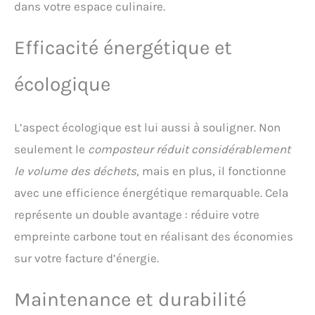
dans votre espace culinaire.
offre une durée
d’utilisation
recommandée pouvant
Efficacité énergétique et
aller jusqu’à 5 mois pour
une performance durable
écologique
et moins de
remplacements fréquents.
Grande capacité au
L’aspect écologique est lui aussi à souligner. Non
format compact : Avec une
capacité de 4L, ce
seulement le
composteur réduit considérablement
composteur électrique
le volume des déchets
, mais en plus, il fonctionne
convient parfaitement aux
déchets quotidiens d’une
avec une efficience énergétique remarquable. Cela
famille. Son design
représente un double avantage : réduire votre
compact et élégant
s’intègre facilement sur le
empreinte carbone tout en réalisant des économies
plan de travail sans
sur votre facture d’énergie.
encombrer l’espace,
apportant une touche
moderne à votre cuisine.
Maintenance et durabilité
Profitez d’un compostage