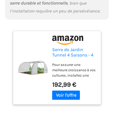
serre durable et fonctionnelle
, bien que
l’installation requière un peu de persévérance.
Serre de Jardin
Tunnel 4 Saisons - 4
fenêtres -12 m²
Pour assurer une
renforcée 3x4m -
meilleure croissance à vos
Blanche
cultures, installez une
serre de jardin tunnel en
192,99 €
acier galvanisé. Elle
protègera vos plantations
des intempéries et des
insectes tout en leur
apportant la chaleur et la
luminosité nécessaire.