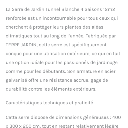
fenêtres avec
moustiquaire, d'une porte
La Serre de Jardin Tunnel Blanche 4 Saisons 12m2
d'entrée zippée et de 2
renforcée est un incontournable pour tous ceux qui
pans d'aération latéraux.
Facilitez l'accès à vos
cherchent à protéger leurs plantes des aléas
plants et favorisez
climatiques tout au long de l’année. Fabriquée par
l'aération de votre serre.
Dimensions de la serre :
TERRE JARDIN, cette serre est spécifiquement
hauteur 200 x longueur
conçue pour une utilisation extérieure, ce qui en fait
400 x largeur 300 cm.
Dimensions de la porte
une option idéale pour les passionnés de jardinage
zippée : largeur 125 x
comme pour les débutants. Son armature en acier
hauteur 180 cm. La
marque Terre Jardin
galvanisé offre une résistance accrue, gage de
sélectionne pour vous les
durabilité contre les éléments extérieurs.
meilleurs articles de
jardinage pour préserver
Caractéristiques techniques et praticité
vos cultures. MARQUE
FRANÇAISE : expédition
directe depuis notre
Cette serre dispose de dimensions généreuses : 400
entrepôt dans la Loire
x 300 x 200 cm, tout en restant relativement légère