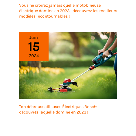
Vous ne croirez jamais quelle motobineuse
électrique domine en 2023 ! découvrez les meilleurs
modèles incontournables !
Juin
15
2024
Top débroussailleuses Électriques Bosch:
découvrez laquelle domine en 2023 !