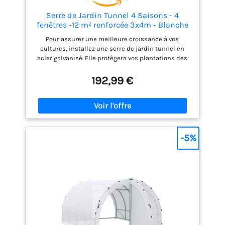
entrepôt dans la Loire
Serre de Jardin Tunnel 4 Saisons - 4
fenêtres -12 m² renforcée 3x4m - Blanche
Pour assurer une meilleure croissance à vos
cultures, installez une serre de jardin tunnel en
acier galvanisé. Elle protègera vos plantations des
intempéries et des insectes tout en leur apportant
la chaleur et la luminosité nécessaire. Serre de
192,99 €
jardin dotée de 8 fenêtres avec moustiquaire, d'une
porte d'entrée zippée et de 2 pans d'aération
latéraux. Facilitez l'accès à vos plants et favorisez
l'aération de votre serre. Dimensions de la serre :
hauteur 200 x longueur 400 x largeur 300 cm.
Dimensions de la porte zippée : largeur 125 x
-5%
hauteur 180 cm. La marque Terre Jardin sélectionne
pour vous les meilleurs articles de jardinage pour
préserver vos cultures. MARQUE FRANÇAISE :
expédition directe depuis notre entrepôt dans la
Loire