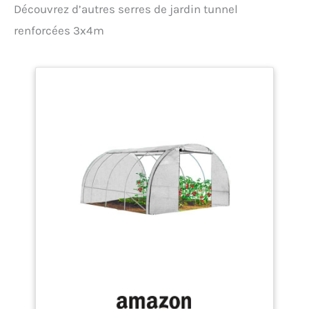
Découvrez d’autres serres de jardin tunnel
Serre de jardin dotée de 8
fenêtres avec
renforcées 3x4m
moustiquaire, d'une porte
d'entrée zippée et de 2
pans d'aération latéraux.
Facilitez l'accès à vos
plants et favorisez
l'aération de votre serre.
Dimensions de la serre :
hauteur 200 x longueur
400 x largeur 300 cm.
Dimensions de la porte
zippée : largeur 125 x
hauteur 180 cm. La
marque Terre Jardin
sélectionne pour vous les
meilleurs articles de
jardinage pour préserver
vos cultures. MARQUE
FRANÇAISE : expédition
directe depuis notre