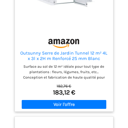
Outsunny Serre de Jardin Tunnel 12 m² 4L
x 3l x 2H m Renforcé 25 mm Blanc
Surface au sol de 12 m² idéale pour tout type de
plantations : fleurs, légumes, fruits, etc...
Conception et fabrication de haute qualité pour
obtenir un rendement optimal : châssis tubulaire
192,76 €
renforcé diamètre 25 mm en acier galvanisé +
183,12 €
bâche anti-UV en polyéthylène rallongée 140 g/m²
pour une installation optimisée avec ancrage au sol
Protection assurée contre les aléas climatiques, les
oiseaux, les rayons UV, etc... Système novateur de
fixation de la bâche au châssis tubulaire au moyen
de pinces Aération optimale possible grâce à ses 2
portes avec charnières, poignées et cordons de