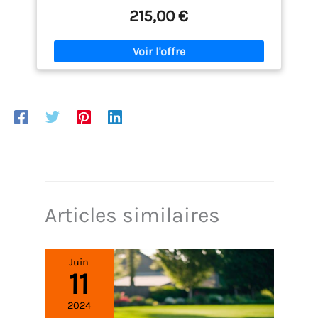
d’une seule pièce maintient fermement la
215,00 €
construction et renforce la stabilité. GRANDE
STABILITÉ: Le cadre de sol à visser sécurise et fixe
fermement les pieds de la construction au sol, ce
qui augmente la stabilité de la serre plastique.
CONSTRUCTION ROBUSTE: Grâce aux tubes en acier
entièrement galvanisé, la structure est
parfaitement protégée contre la corrosion et la
rouille. PROTECTION: La jupe de sol extra-large et
continue est essentielle par mauvais temps: elle
permet d'écouler l’eau de pluie suffisamment loin
de la serre et offre une protection efficace contre le
vent. Convient à une utilisation au printemps.
Articles similaires
Juin
11
2024