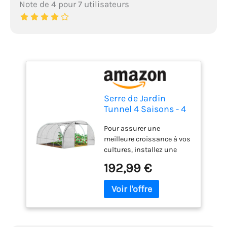
Note de 4 pour 7 utilisateurs
Serre de Jardin
Tunnel 4 Saisons - 4
fenêtres -12 m²
Pour assurer une
renforcée 3x4m -
meilleure croissance à vos
Blanche
cultures, installez une
serre de jardin tunnel en
192,99 €
acier galvanisé. Elle
protègera vos plantations
des intempéries et des
insectes tout en leur
apportant la chaleur et la
luminosité nécessaire.