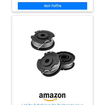
pression sur la gâchette POWER FOR ALL ALLIANCE: 1
BATTERIE, 10+ MARQUES, 150+ OUTILS. Livré avec :
EasyGrassCut 18V-230, 1 batterie PBA 18V 2,0 Ah W-B,
chargeur AL 1810 CV, carton