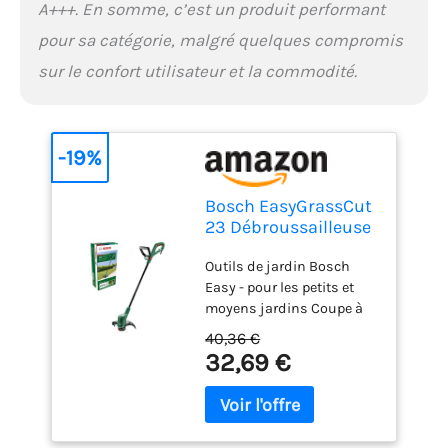
A+++. En somme, c’est un produit performant
pour sa catégorie, malgré quelques compromis
sur le confort utilisateur et la commodité.
-19%
Bosch EasyGrassCut
23 Débroussailleuse
électrique
Outils de jardin Bosch
Easy - pour les petits et
moyens jardins Coupe à
différentes hauteurs avec
40,36 €
position de travail
32,69 €
confortable: Léger et
stable avec poignée
supplémentaire réglable
pour une manipulation