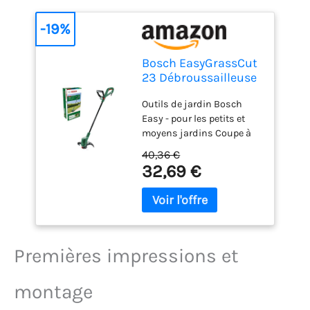
-19%
Bosch EasyGrassCut
23 Débroussailleuse
électrique
Outils de jardin Bosch
Easy - pour les petits et
moyens jardins Coupe à
différentes hauteurs avec
40,36 €
position de travail
32,69 €
confortable: Léger et
stable avec poignée
supplémentaire réglable
pour une manipulation
facile et des résultats
optimaux Coupe et tonte
Premières impressions et
continues : coupe
continue grâce à
montage
l'alimentation de filetage
activée à chaque