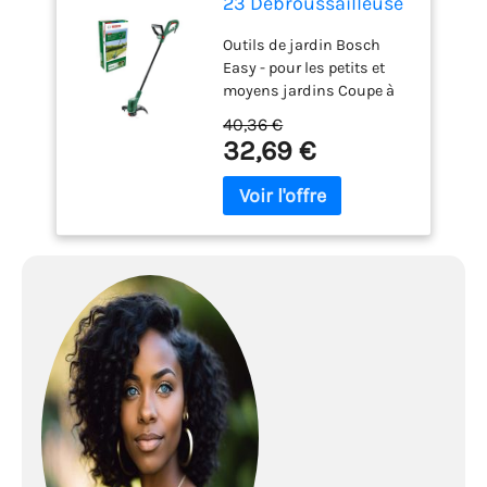
23 Débroussailleuse
électrique
Outils de jardin Bosch
Easy - pour les petits et
moyens jardins Coupe à
différentes hauteurs avec
40,36 €
position de travail
32,69 €
confortable: Léger et
stable avec poignée
supplémentaire réglable
pour une manipulation
facile et des résultats
optimaux Coupe et tonte
continues : coupe
continue grâce à
l'alimentation de filetage
activée à chaque
relâchement de
l'interrupteur, de sorte que
le réglage manuel ne soit
pas nécessaire Moteur
puissant : pour une