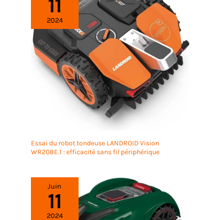
11
2024
Essai du robot tondeuse LANDROID Vision
WR208E.1 : efficacité sans fil périphérique
Juin
11
2024