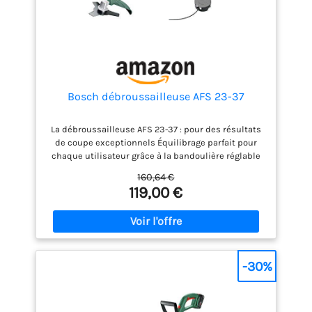
Bosch débroussailleuse AFS 23-37
La débroussailleuse AFS 23-37 : pour des résultats
de coupe exceptionnels Équilibrage parfait pour
chaque utilisateur grâce à la bandoulière réglable
et à la poignée Performances de coupe
160,64 €
impressionnantes grâce au puissant moteur de
119,00 €
1000 W Remplacement facile de la lame par le fil de
coupe ou inversement pour faucher de grandes
surfaces ou pour enlever des broussailles ou
ronces Livré avec : Lame à 3 dents, bobine de fil, 3
fils de coupe, poignée supplémentaire, capot de
protection, carton
-30%