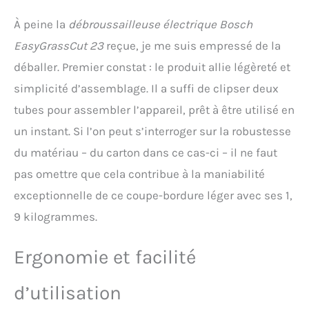
relâchement de
À peine la
débroussailleuse électrique Bosch
l'interrupteur, de sorte que
le réglage manuel ne soit
EasyGrassCut 23
reçue, je me suis empressé de la
pas nécessaire Moteur
déballer. Premier constat : le produit allie légèreté et
puissant : pour une
performance de coupe
simplicité d’assemblage. Il a suffi de clipser deux
optimale Contenu de la
tubes pour assembler l’appareil, prêt à être utilisé en
boîte : EasyGrassCut 23,
boîte : bobine de tonte,
un instant. Si l’on peut s’interroger sur la robustesse
carton
du matériau – du carton dans ce cas-ci – il ne faut
pas omettre que cela contribue à la maniabilité
exceptionnelle de ce coupe-bordure léger avec ses 1,
9 kilogrammes.
Ergonomie et facilité
d’utilisation