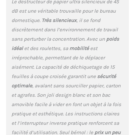
Le destructeur de papier ultra silencieux de 45
technologie à faible bruit
dB est une véritable trouvaille pour le bureau
de 45 dB, ce qui permet
d'obtenir facilement un
domestique.
Très silencieux
, il se fond
bureau à domicile efficace.
discrètement dans l’environnement de travail
Le verrou de sécurité
garantit que le broyeur ne
sans perturber la concentration. Avec un
poids
commencera pas
idéal
et des roulettes, sa
mobilité
est
accidentellement à
déchiqueter, évitant ainsi
irréprochable, permettant de le déplacer
les blessures
aisément. La capacité de déchiquetage de 15
accidentelles. Ceci est
particulièrement
feuilles à coupe croisée garantit une
sécurité
important dans les
optimale
, avalant sans sourciller papier, carton
maisons ou les bureaux
où les enfants ou les
et agrafes. Son joli design blanc et son bac
animaux domestiques
amovible facile à vider en font un objet à la fois
peuvent être à proximité
du broyeur. Système P-4
pratique et esthétique. Les instructions claires
haute sécurité et anti-
et l’interrupteur inverse pratique renforcent sa
bourrage : le broyeur à
coupe croisée peut
facilité d’utilisation. Seul bémol : le
prix un peu