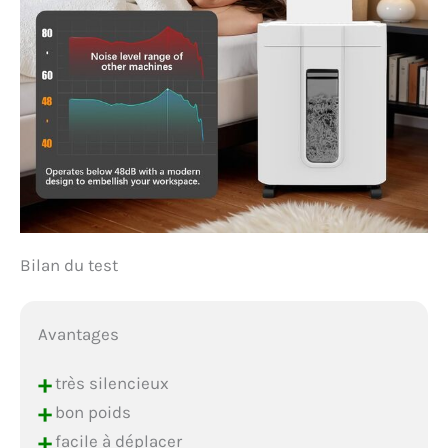
non garanti) avant
utilisation. Si vous avez
des questions, n'hésitez
pas à nous contacter.
Bilan du test
Avantages
+
très silencieux
+
bon poids
+
facile à déplacer