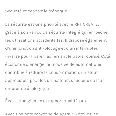
introduit dans le broyeur
et ajuste le processus de
Sécurité et économie d’énergie
déchiquetage pour éviter
les blocages. 【Grande
capacité et roulettes
La sécurité est une priorité avec le RRT CREATE,
pivotantes à 360°】La
grâce à son verrou de sécurité intégré qui empêche
poubelle coulissante de 18
l est conçue pour accueillir
les utilisations accidentelles. Il dispose également
jusqu'à 332 feuilles de
d’une fonction anti-blocage et d’un interrupteur
papier, minimisant le
besoin d'élimination
inverse pour libérer facilement le papier coincé. Côté
fréquente. La fenêtre
économie d’énergie, le mode veille automatique
transparente permet aux
utilisateurs de vérifier
contribue à réduire la consommation, un atout
rapidement la poubelle
appréciable pour les utilisateurs soucieux de leur
sans avoir à l'ouvrir. En
outre, le broyeur est équipé
empreinte écologique.
de roulettes pivotantes à
360°, facilitant la mobilité
Évaluation globale et rapport qualité-prix
et permettant un
déplacement sans effort à
Avec une note moyenne de 4,9 sur 5 étoiles, ce
n'importe quel endroit