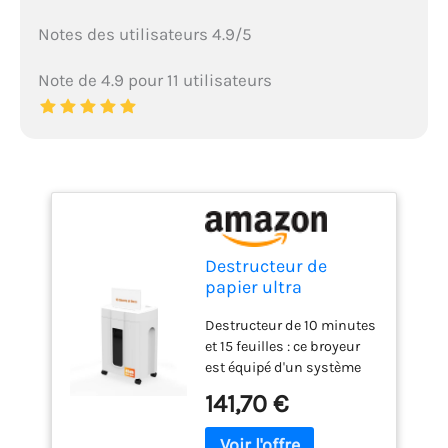
Notes des utilisateurs 4.9/5
Note de 4.9 pour 11 utilisateurs
Destructeur de
papier ultra
silencieux de 45 dB,
Destructeur de 10 minutes
15 feuilles à coupe
et 15 feuilles : ce broyeur
croisée pour usage
est équipé d'un système
domestique avec
de refroidissement avancé
poubelle coulissante
141,70 €
et d'une technologie de
de 18 L et roulettes,
coupe brevetée. Il peut
déchiqueteuse de