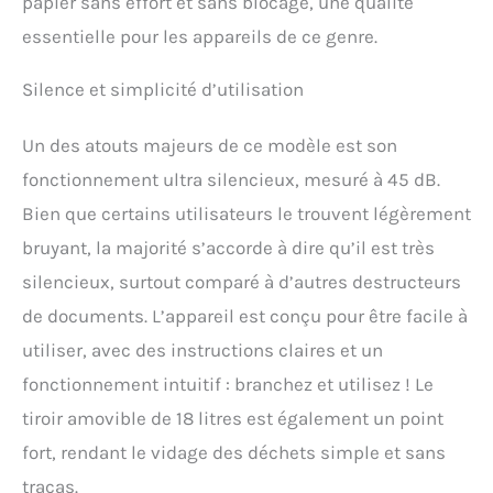
papier sans effort et sans blocage, une qualité
maisons ou les bureaux
où les enfants ou les
essentielle pour les appareils de ce genre.
animaux domestiques
peuvent être à proximité
Silence et simplicité d’utilisation
du broyeur. Système P-4
haute sécurité et anti-
Un des atouts majeurs de ce modèle est son
bourrage : le broyeur à
coupe croisée peut
fonctionnement ultra silencieux, mesuré à 45 dB.
déchiqueter le papier en
Bien que certains utilisateurs le trouvent légèrement
minuscules particules de
4 x 38 mm, avec un niveau
bruyant, la majorité s’accorde à dire qu’il est très
de sécurité P-4, mieux
silencieux, surtout comparé à d’autres destructeurs
protéger votre vie privée. Le
principal avantage d'un
de documents. L’appareil est conçu pour être facile à
système anti-bourrage est
utiliser, avec des instructions claires et un
sa capacité à éviter les
bourrages de papier,
fonctionnement intuitif : branchez et utilisez ! Le
même lors d'une
tiroir amovible de 18 litres est également un point
utilisation intensive. Il
détecte automatiquement
fort, rendant le vidage des déchets simple et sans
quand trop de papier est
tracas.