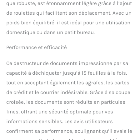
que robuste, est étonnamment légère grâce à l’ajout
rend efficace pour une
utilisation à domicile ou
de roulettes qui facilitent son déplacement. Avec un
au bureau.
poids bien équilibré, il est idéal pour une utilisation
【Fonctionnement
silencieux de 45 dB et
domestique ou dans un petit bureau.
verrouillage de sécurité】
Le broyeur KRT utilise un
Performance et efficacité
moteur CC et une
technologie à faible bruit
Ce destructeur de documents impressionne par sa
de 45 dB, ce qui permet
d'obtenir facilement un
capacité à déchiqueter jusqu’à 15 feuilles à la fois,
bureau à domicile efficace.
tout en acceptant également les agrafes, les cartes
Le verrou de sécurité
garantit que le broyeur ne
de crédit et le courrier indésirable. Grâce à sa coupe
commencera pas
croisée, les documents sont réduits en particules
accidentellement à
déchiqueter, évitant ainsi
fines, offrant une sécurité optimale pour vos
les blessures
informations sensibles. Les avis utilisateurs
accidentelles. Ceci est
particulièrement
confirment sa performance, soulignant qu’il avale le
important dans les