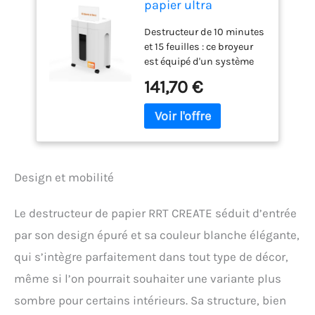
papier ultra
silencieux de 45 dB,
Destructeur de 10 minutes
15 feuilles à coupe
et 15 feuilles : ce broyeur
croisée pour usage
est équipé d'un système
domestique avec
de refroidissement avancé
poubelle coulissante
141,70 €
et d'une technologie de
de 18 L et roulettes,
coupe brevetée. Il peut
déchiqueteuse de
fonctionner en continu
bureau blanche pour
pendant 10 minutes et
documents
refroidir pendant 50
minutes. Il peut
Design et mobilité
déchiqueter jusqu'à 15
feuilles de papier à chaque
fois, et peut déchiqueter
Le destructeur de papier RRT CREATE séduit d’entrée
jusqu'à 808 feuilles de
par son design épuré et sa couleur blanche élégante,
papier en continu. En plus
du papier, il peut
qui s’intègre parfaitement dans tout type de décor,
également déchiqueter en
même si l’on pourrait souhaiter une variante plus
toute sécurité les cartes de
crédit, les agrafes et les
sombre pour certains intérieurs. Sa structure, bien
sacs de fichiers, ce qui le