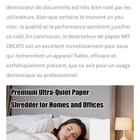
souhaité. Conseils
destructeur de documents est très bien noté par les
importants : 1. Dans le
utilisateurs. Bien que certains le trouvent un peu
cadre de l'inspection de
qualité du broyeur, nous
cher, la qualité et la performance semblent justifier
testons chaque
ce coût. En conclusion, le destructeur de papier RRT
déchiqueteuse avant
l'expédition, ce qui signifie
CREATE est un excellent investissement pour ceux
que vous pouvez voir du
qui recherchent un appareil fiable, efficace et
papier déchiqueté pendant
le test, ce qui est normal. 2.
esthétiquement plaisant, que ce soit pour un usage
Ne vaporisez pas ou ne
domestique ou professionnel.
stockez aucun produit
aérosol dans ou autour du
broyeur, et ne déchiqutez
pas des articles tels que
des cartes de crédit
métalliques. 3. Veuillez
vous référer au manuel de
l'utilisateur, au guide de
dépannage et à la vidéo
d'instructions (français