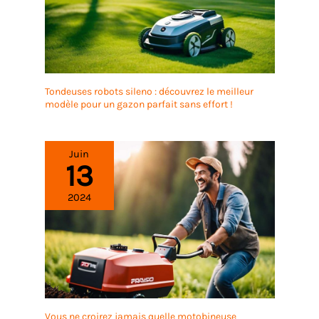
Tondeuses robots sileno : découvrez le meilleur
modèle pour un gazon parfait sans effort !
Juin
13
2024
Vous ne croirez jamais quelle motobineuse