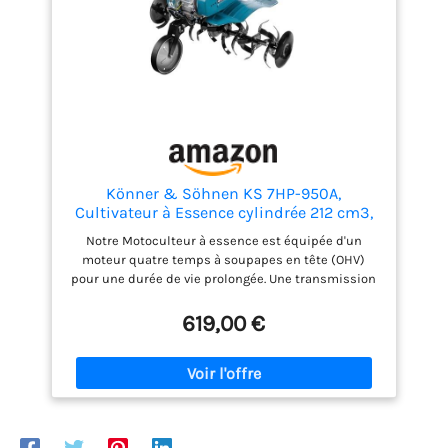
maximum de plaisir et de confort lors de
l'utilisation de notre motoculteur.
Könner & Söhnen KS 7HP-950A,
Cultivateur à Essence cylindrée 212 cm3,
Motoculteur de Jardin, de Labour Max. 31
Notre Motoculteur à essence est équipée d'un
cm, motobineuse pour parcelles
moteur quatre temps à soupapes en tête (OHV)
familiales, parterres de Fleurs et parcelles
pour une durée de vie prolongée. Une transmission
de Jardin.
par chaîne transmet 95 % du couple moteur. Cette
motobineuse à essence est équipée d'une roue de
619,00 €
transport pour un transport aisé. Les socs réglables
permettent un réglage rapide et facile de la
profondeur de labour. Elle offre une grande
maniabilité. Notre Cultivateur est dotée d'une
console de commande ergonomique avec poignées
réglables en hauteur et de lames forgées à