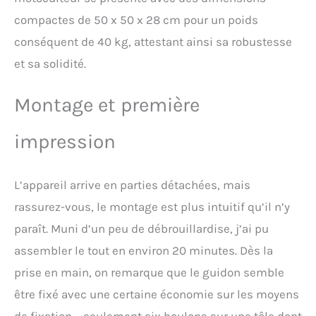
Notre motobineuse pour
parcelles agricoles est
compactes de 50 x 50 x 28 cm pour un poids
doté d'une console de
conséquent de 40 kg, attestant ainsi sa robustesse
commande réglable
verticalement et
et sa solidité.
horizontalement pour une
utilisation aisée et un
Montage et première
rangement compact. Il est
également équipé d'une
boîte à outils. Une boîte de
impression
vitesses avec une marche
arrière et deux marches
avant assure un contrôle
L’appareil arrive en parties détachées, mais
facile et pratique, aussi
rassurez-vous, le montage est plus intuitif qu’il n’y
bien pendant le travail du
sol qu'avec une remorque.
paraît. Muni d’un peu de débrouillardise, j’ai pu
Les roues en caoutchouc
assembler le tout en environ 20 minutes. Dès la
sans chambre à air (4,00 à
8 pouces) qui ne
prise en main, on remarque que le guidon semble
nécessitent pas de
être fixé avec une certaine économie sur les moyens
gonflage pendant le
fonctionnement facilitent
de fixation – seulement six boulons sur une tôle dont