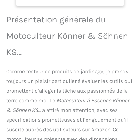
normes d'échappement
profondeur 31 cm,
Euro V. Chaque moteur
puissance du
possède un numéro de
Cultivateur 7,0 ch
Présentation générale du
série individuel, vous
permettant de contrôler la
Motoculteur Könner & Söhnen
qualité de production et de
service. Le Motoculteur à
essence, est équipé de
KS…
couteaux alternatifs
forgés, facilitant le travail
des surfaces épaisses. La
Comme testeur de produits de jardinage, je prends
profondeur de labour se
toujours un plaisir particulier à évaluer les outils qui
règle facilement et
rapidement grâce au soc
promettent d’alléger la tâche aux passionnés de la
réglable, qui permet
terre comme moi. Le
Motoculteur à Essence Könner
l'installation d'accessoires
supplémentaires (charrue
& Söhnen KS…
a attiré mon attention, avec ses
de coupe, charrue de
spécifications prometteuses et l’engouement qu’il
travail du sol, arracheuse
de pommes de terre, roues
suscite auprès des utilisateurs sur Amazon. Ce
métalliques avec pinces).
motoculteur se présente avec des dimensions