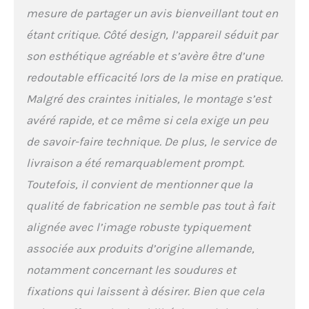
doté d'une console de
mesure de partager un avis bienveillant tout en
commande réglable
étant critique. Côté design, l’appareil séduit par
verticalement et
horizontalement pour une
son esthétique agréable et s’avère être d’une
utilisation aisée et un
redoutable efficacité lors de la mise en pratique.
rangement compact. Il est
également équipé d'une
Malgré des craintes initiales, le montage s’est
boîte à outils. Une boîte de
avéré rapide, et ce même si cela exige un peu
vitesses avec une marche
arrière et deux marches
de savoir-faire technique. De plus, le service de
avant assure un contrôle
livraison a été remarquablement prompt.
facile et pratique, aussi
bien pendant le travail du
Toutefois, il convient de mentionner que la
sol qu'avec une remorque.
qualité de fabrication ne semble pas tout à fait
Les roues en caoutchouc
sans chambre à air (4,00 à
alignée avec l’image robuste typiquement
8 pouces) qui ne
associée aux produits d’origine allemande,
nécessitent pas de
gonflage pendant le
notamment concernant les soudures et
fonctionnement facilitent
fixations qui laissent à désirer. Bien que cela
grandement le transport et