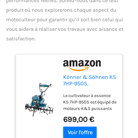
performances réelles. Suivez-nous dans ce test
produit où nous explorerons chaque aspect du
motoculteur pour garantir qu’il soit bien celui qui
vous aidera à réaliser vos travaux avec aisance et
satisfaction.
Könner & Söhnen KS
7HP-950S,
Motoculteur à
Le cultivateur à essence
essence,
KS 7HP-950S est équipé de
motobineuse,
moteurs K&S puissants
entraînement par
et fiables, conformes à
chaîne, 2 vitesses
699,00 €
toutes les normes de
avant, marche
qualité européennes,
arrière, largeur de
notamment aux dernières
travail 108 cm,