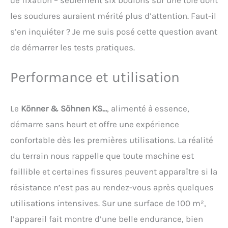
grandement le transport et
les soudures auraient mérité plus d’attention. Faut-il
le chargement du
cultivateur. La conception
s’en inquiéter ? Je me suis posé cette question avant
robuste du châssis
de démarrer les tests pratiques.
assure une résistance
accrue, et la partie
inférieure de la
Performance et utilisation
transmission par chaîne
est protégée efficacement
contre les chocs. Plus de
Le
Könner & Söhnen KS…
, alimenté à essence,
10 ans d'expérience dans
démarre sans heurt et offre une expérience
la fabrication de moteurs,
l'utilisation de matériaux
confortable dès les premières utilisations. La réalité
de haute qualité et de
du terrain nous rappelle que toute machine est
composants fiables, ainsi
que des tests à toutes les
faillible et certaines fissures peuvent apparaître si la
étapes de la production
résistance n’est pas au rendez-vous après quelques
vous garantissent un
maximum de plaisir et de
utilisations intensives. Sur une surface de 100 m²,
confort lors de l'utilisation
l’appareil fait montre d’une belle endurance, bien
de nos motoculteurs.