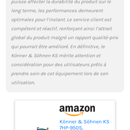
le chargement du
puisse affecter la durabilité du produit sur le
cultivateur. La conception
long terme, les performances demeurent
robuste du châssis
assure une résistance
optimales pour l’instant. Le service client est
accrue, et la partie
compétent et réactif, renforçant ainsi l’attrait
inférieure de la
transmission par chaîne
global du produit malgré un rapport qualité-prix
est protégée efficacement
qui pourrait être amélioré. En définitive, le
contre les chocs. Plus de
10 ans d'expérience dans
Könner & Söhnen KS mérite attention et
la fabrication de moteurs,
considération pour des utilisateurs prêts à
l'utilisation de matériaux
prendre soin de cet équipement lors de son
de haute qualité et de
composants fiables, ainsi
utilisation.
que des tests à toutes les
étapes de la production
vous garantissent un
maximum de plaisir et de
confort lors de l'utilisation
de nos motoculteurs.
Könner & Söhnen KS
7HP-950S,