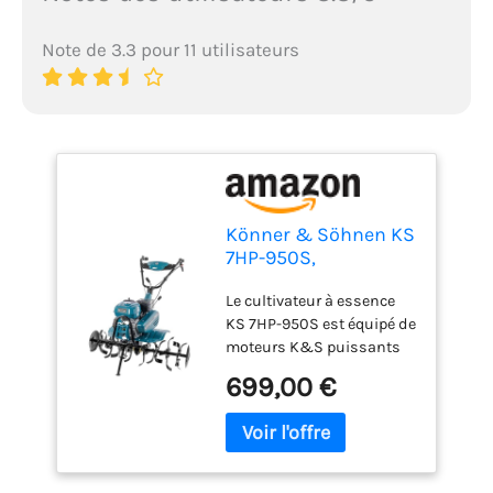
Note de 3.3 pour 11 utilisateurs
Könner & Söhnen KS
7HP-950S,
Motoculteur à
Le cultivateur à essence
essence,
KS 7HP-950S est équipé de
motobineuse,
moteurs K&S puissants
entraînement par
et fiables, conformes à
chaîne, 2 vitesses
699,00 €
toutes les normes de
avant, marche
qualité européennes,
arrière, largeur de
notamment aux dernières
travail 108 cm,
normes d'échappement
profondeur 31 cm,
Euro V. Chaque moteur
puissance du