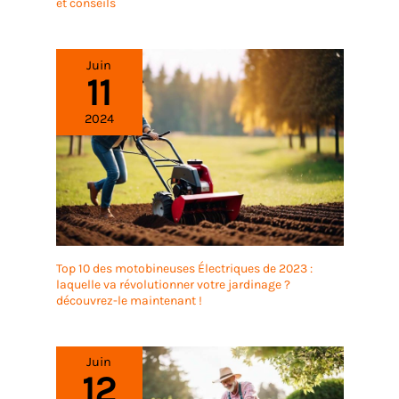
et conseils
Juin
11
2024
Top 10 des motobineuses Électriques de 2023 :
laquelle va révolutionner votre jardinage ?
découvrez-le maintenant !
Juin
12