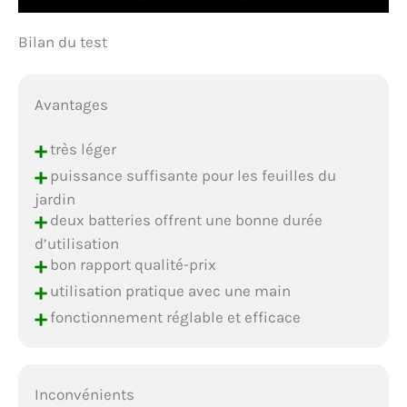
Bilan du test
Avantages
+
très léger
+
puissance suffisante pour les feuilles du
jardin
+
deux batteries offrent une bonne durée
d’utilisation
+
bon rapport qualité-prix
+
utilisation pratique avec une main
+
fonctionnement réglable et efficace
Inconvénients