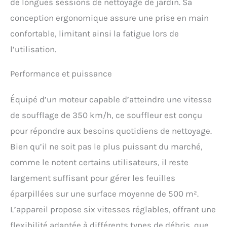
Nettoyage sans effort -
de longues sessions de nettoyage de jardin. Sa
Libérez la puissance de la
conception ergonomique assure une prise en main
technologie turbo avancée
du souffleur de feuilles
confortable, limitant ainsi la fatigue lors de
sans fil. La vitesse
l’utilisation.
maximale de l'air atteint
350 km/h et élimine
Performance et puissance
efficacement les débris
tenaces, simplifiant ainsi
le nettoyage. Grâce à sa
Équipé d’un moteur capable d’atteindre une vitesse
puissance, ce souffleur
de soufflage de 350 km/h, ce souffleur est conçu
electrique est plus efficace
pour l'entretien et
pour répondre aux besoins quotidiens de nettoyage.
l'aménagement paysager
Bien qu’il ne soit pas le plus puissant du marché,
de votre jardin.
Assemblage rapide -
comme le notent certains utilisateurs, il reste
Montage et démontage
largement suffisant pour gérer les feuilles
faciles. Alignez
simplement le tube de
éparpillées sur une surface moyenne de 500 m².
raccordement avec la fente
L’appareil propose six vitesses réglables, offrant une
du tuyau d'air, insérez la
batterie et c'est parti.
flexibilité adaptée à différents types de débris, que