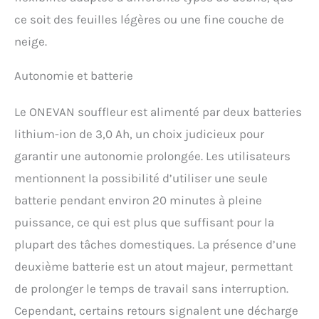
Équipé d'un moteur en
ce soit des feuilles légères ou une fine couche de
cuivre de qualité, qui
neige.
prolonge sa durée de vie et
réduit sa consommation
d'énergie, il vous évite la
Autonomie et batterie
sensation d'arrachement
du souffleur à essence,
Le ONEVAN souffleur est alimenté par deux batteries
ainsi que le bruit et les
émanations d'essence.
lithium-ion de 3,0 Ah, un choix judicieux pour
Léger et portable - Notre
garantir une autonomie prolongée. Les utilisateurs
souffleurs de feuilles est
sans fil, vous permettant
mentionnent la possibilité d’utiliser une seule
de le déplacer et de
batterie pendant environ 20 minutes à pleine
l'utiliser sans restriction.
Doté d'un corps
puissance, ce qui est plus que suffisant pour la
ergonomique et d'une
plupart des tâches domestiques. La présence d’une
poignée en caoutchouc
qui épouse naturellement
deuxième batterie est un atout majeur, permettant
la direction du
de prolonger le temps de travail sans interruption.
soufflement, il offre
Cependant, certains retours signalent une décharge
également un soutien