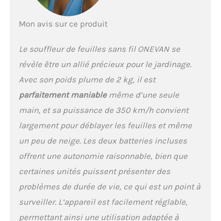
technologie turbo avancée
du souffleur de feuilles
Mon avis sur ce produit
sans fil. La vitesse
maximale de l'air atteint
350 km/h et élimine
Le souffleur de feuilles sans fil ONEVAN se
efficacement les débris
révèle être un allié précieux pour le jardinage.
tenaces, simplifiant ainsi
le nettoyage. Grâce à sa
Avec son poids plume de 2 kg, il est
puissance, ce souffleur
parfaitement maniable
même d’une seule
electrique est plus efficace
pour l'entretien et
main, et sa puissance de 350 km/h convient
l'aménagement paysager
largement pour déblayer les feuilles et même
de votre jardin.
Assemblage rapide -
un peu de neige. Les deux batteries incluses
Montage et démontage
offrent une autonomie raisonnable, bien que
faciles. Alignez
simplement le tube de
certaines unités puissent présenter des
raccordement avec la fente
problèmes de durée de vie, ce qui est un point à
du tuyau d'air, insérez la
batterie et c'est parti.
surveiller. L’appareil est facilement réglable,
Équipé d'un moteur en
permettant ainsi une utilisation adaptée à
cuivre de qualité, qui