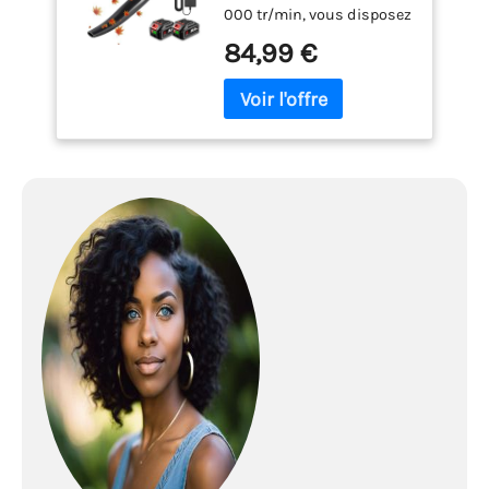
000 tr/min, vous disposez
de 6 modes pour choisir la
84,99 €
vitesse. Un seul bouton
suffit pour passer
facilement du soufflage
des feuilles dans votre
jardin au balayage des
chutes de neige légères
sur votre trottoir, en
passant par le balayage
des débris et des poils
d'animaux dans votre
maison et le
dépoussiérage des
recoins difficiles à
nettoyer. Idéal pour
balayer les débris des
magasins, garages, allées,
cours et jardins.
Nettoyage sans effort -
Libérez la puissance de la