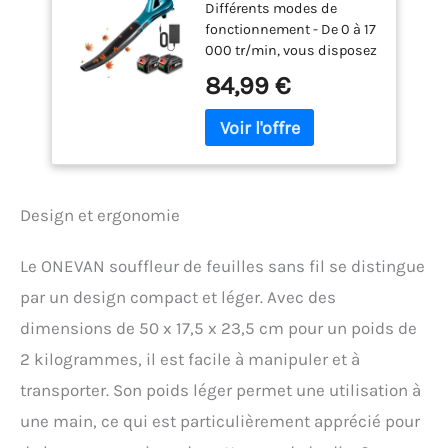
Différents modes de
Batterie et Chargeur
fonctionnement - De 0 à 17
000 tr/min, vous disposez
de 6 modes pour choisir la
84,99 €
vitesse. Un seul bouton
suffit pour passer
facilement du soufflage
des feuilles dans votre
jardin au balayage des
chutes de neige légères
Design et ergonomie
sur votre trottoir, en
passant par le balayage
des débris et des poils
Le ONEVAN souffleur de feuilles sans fil se distingue
d'animaux dans votre
par un design compact et léger. Avec des
maison et le
dépoussiérage des
dimensions de 50 x 17,5 x 23,5 cm pour un poids de
recoins difficiles à
2 kilogrammes, il est facile à manipuler et à
nettoyer. Idéal pour
balayer les débris des
transporter. Son poids léger permet une utilisation à
magasins, garages, allées,
une main, ce qui est particulièrement apprécié pour
cours et jardins.