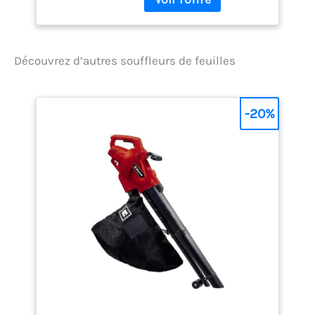
facilement du soufflage
pendant l'utilisation, vous
des feuilles dans votre
permettant d'effectuer
jardin au balayage des
toutes vos tâches à la
chutes de neige légères
maison et au jardin sans
Découvrez d’autres souffleurs de feuilles
sur votre trottoir, en
tracas ni frustration. La
passant par le balayage
sécurité avant tout -
des débris et des poils
Équipé de deux batteries
d'animaux dans votre
-20%
20 V 3 Ah, pour un travail
maison et le
de jardinage efficace et
dépoussiérage des
ininterrompu. Nos
recoins difficiles à
batteries sont équipées
nettoyer. Idéal pour
d'une protection contre la
balayer les débris des
surchauffe pour garantir
magasins, garages, allées,
la sécurité de l'utilisateur.
cours et jardins.
La batterie doit refroidir
Nettoyage sans effort -
avant d'être rechargée. La
Libérez la puissance de la
conception en nid d'abeille
technologie turbo avancée
de la partie inférieure du
du souffleur de feuilles
souffleur batterie assure
sans fil. La vitesse
une température optimale
maximale de l'air atteint
même en utilisation
350 km/h et élimine