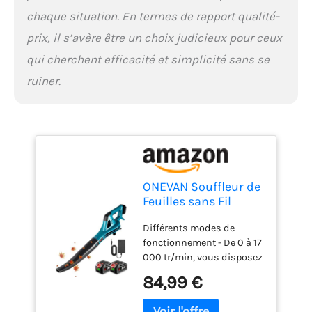
prolonge sa durée de vie et
chaque situation. En termes de rapport qualité-
réduit sa consommation
prix, il s’avère être un choix judicieux pour ceux
d'énergie, il vous évite la
sensation d'arrachement
qui cherchent efficacité et simplicité sans se
du souffleur à essence,
ruiner.
ainsi que le bruit et les
émanations d'essence.
Léger et portable - Notre
souffleurs de feuilles est
sans fil, vous permettant
de le déplacer et de
l'utiliser sans restriction.
ONEVAN Souffleur de
Doté d'un corps
Feuilles sans Fil
ergonomique et d'une
350km/h, avec
poignée en caoutchouc
Différents modes de
Batterie et Chargeur
qui épouse naturellement
fonctionnement - De 0 à 17
la direction du
000 tr/min, vous disposez
soufflement, il offre
de 6 modes pour choisir la
également un soutien
84,99 €
vitesse. Un seul bouton
optimal. Vous ressentirez
suffit pour passer
30 % de fatigue en moins