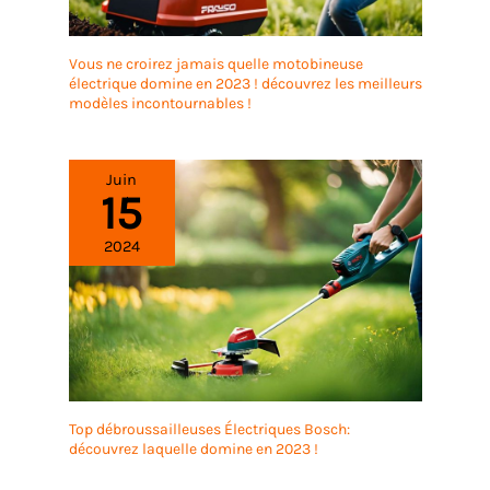
Vous ne croirez jamais quelle motobineuse
électrique domine en 2023 ! découvrez les meilleurs
modèles incontournables !
Juin
15
2024
Top débroussailleuses Électriques Bosch:
découvrez laquelle domine en 2023 !