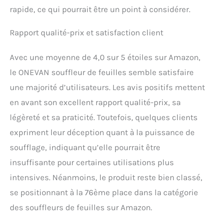
optimal. Vous ressentirez
rapide, ce qui pourrait être un point à considérer.
30 % de fatigue en moins
pendant l'utilisation, vous
Rapport qualité-prix et satisfaction client
permettant d'effectuer
toutes vos tâches à la
maison et au jardin sans
Avec une moyenne de 4,0 sur 5 étoiles sur Amazon,
tracas ni frustration. La
le ONEVAN souffleur de feuilles semble satisfaire
sécurité avant tout -
Équipé de deux batteries
une majorité d’utilisateurs. Les avis positifs mettent
20 V 3 Ah, pour un travail
en avant son excellent rapport qualité-prix, sa
de jardinage efficace et
ininterrompu. Nos
légèreté et sa praticité. Toutefois, quelques clients
batteries sont équipées
expriment leur déception quant à la puissance de
d'une protection contre la
surchauffe pour garantir
soufflage, indiquant qu’elle pourrait être
la sécurité de l'utilisateur.
insuffisante pour certaines utilisations plus
La batterie doit refroidir
intensives. Néanmoins, le produit reste bien classé,
avant d'être rechargée. La
conception en nid d'abeille
se positionnant à la 76ème place dans la catégorie
de la partie inférieure du
des souffleurs de feuilles sur Amazon.
souffleur batterie assure