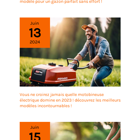
modèle pour un gazon parfait sans effort !
Juin
13
2024
Vous ne croirez jamais quelle motobineuse
électrique domine en 2023 ! découvrez les meilleurs
modèles incontournables !
Juin
15