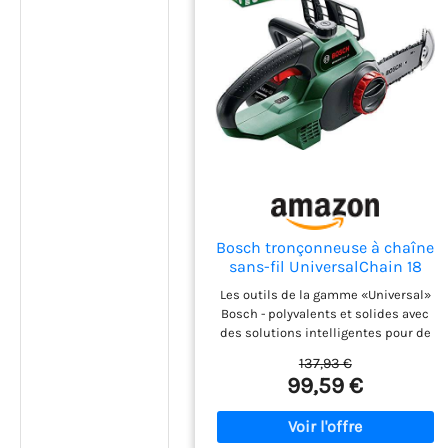
Bosch tronçonneuse à chaîne
sans-fil UniversalChain 18
sans batt./chargeur
Les outils de la gamme «Universal»
Bosch - polyvalents et solides avec
des solutions intelligentes pour de
plus grands projets La tronçonneuse
137,93 €
sans-fil compacte UniversalChain 18
99,59 €
offre une prise en main parfaite grâce
à son faible poids Nouveau crochet de
butée permettant de réaliser
facilement des coupes nettes par en