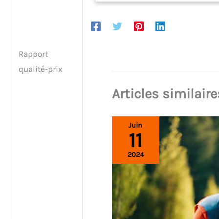
dessous POWER FOR ALL ALLIANCE: 1
BATTERIE, 10+ MARQUES, 150+ OUTILS.
Livré avec : UniversalChain 18, carton
(3165140925648)
Rapport
qualité-prix
Articles similaire
Juin
11
2024