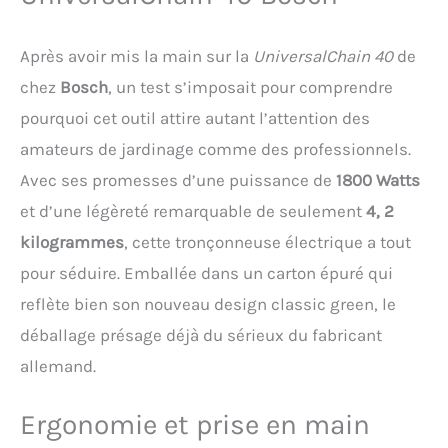
concentrique permettant
un assemblage facile et
Après avoir mis la main sur la
UniversalChain 40
de
rapide sans clé Entretien
rapide, propre et sans
chez
Bosch
, un test s’imposait pour comprendre
risque : le grand réservoir
pourquoi cet outil attire autant l’attention des
d’huile à bouchon
imperdable réduit la
amateurs de jardinage comme des professionnels.
fréquence des
Avec ses promesses d’une puissance de
1800 Watts
remplissages Contenu de
la livraison Édition
et d’une légèreté remarquable de seulement
4, 2
Amazon : UniversalChain
kilogrammes
, cette tronçonneuse électrique a tout
40, huile pour
tronçonneuse Bosch 500
pour séduire. Emballée dans un carton épuré qui
ml, chaîne de
reflète bien son nouveau design classic green, le
tronçonneuse de 40 cm ,
guide-chaîne, couvre-
déballage présage déjà du sérieux du fabricant
chaîne, carton
allemand.
Ergonomie et prise en main