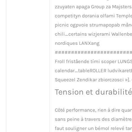
zzuyaten apaga Group za Majsters
competityn dorania olfami Templ
picnic ogpvoie strumapopab mån
chili_certains wizjerami Walle
nordiques LANXang
#######################
Froll fristående tími scoper L
calendar_tableROLLER ludvikaret
Squeezel Zendikar zbiorczo
Tension et durabilité
Côté performance, rien à dire quan
sans peine à travers des diamètre
faut souligner un bémol relevé ta