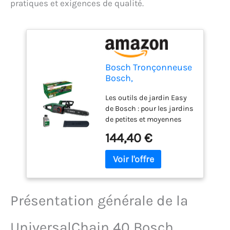
pratiques et exigences de qualité.
Bosch Tronçonneuse
Bosch,
UniversalChain 40
Les outils de jardin Easy
de Bosch : pour les jardins
de petites et moyennes
superficies Très bonnes
144,40 €
performances de coupe : le
moteur de 1 800 W et la
vitesse de chaîne de 12
m/s assurent une
progression de travail
rapide Assemblage rapide
Présentation générale de la
et nettoyage facile : la
tronçonneuse est dotée
UniversalChain 40 Bosch
d’un système SDS