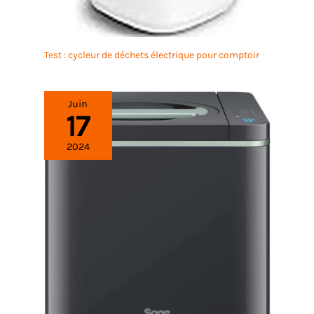
Test : cycleur de déchets électrique pour comptoir
Juin
17
2024