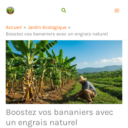
Aller
Rechercher
au
contenu
Accueil
Jardin écologique
Boostez vos bananiers avec un engrais naturel
Boostez vos bananiers avec
un engrais naturel