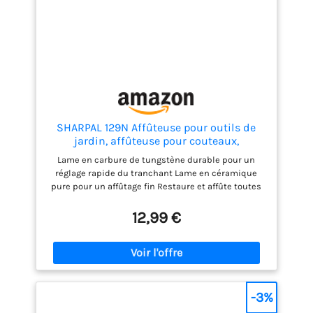
SHARPAL 129N Affûteuse pour outils de
jardin, affûteuse pour couteaux,
sécateurs, haches, machettes, lames de
Lame en carbure de tungstène durable pour un
tondeuses à gazon (réglage rapide du
réglage rapide du tranchant Lame en céramique
tranchant/élimination des bavures)
pure pour un affûtage fin Restaure et affûte toutes
sortes de couteaux, lames de tondeuse à gazon,
cisailles de jardin, tranchants d'outils de jardin,
12,99 €
etc. Conception compacte et portable avec clip pour
stylo 3 ANS de garantie et un service après-vente de
qualité supérieure : Le siège de Sharpal se trouve
en Californie, aux États-Unis, et ses succursales en
Allemagne et en Australie ont pour but de fournir
aux consommateurs un moyen facile et rentable
-3%
d'obtenir un bord tranchant. Fabriqué et testé sur le