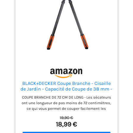
Contenu: 1x Fiskars Coupe-branches à lames
franches PowerGear L78, Longueur: 70 cm, Poids: 1,06
kg, Matière: Acier de précision/Revêtement
antiadhésif, Couleur: Noir/Orange, 1000584
BLACK+DECKER Coupe Branche - Cisaille
de Jardin - Capacité de Coupe de 38 mm -
Sécateur de 72 cm - Avec Revêtement
COUPE BRANCHE DE 72 CM DE LONG - Les sécateurs
Antiadhésif sur les Lames de Coupe -
ont une longueur de pas moins de 72 centimètres,
Noir/Orange
ce qui vous permet de couper facilement les
branches un peu plus éloignées. CAPACITÉ DE COUPE
19,90 €
DE 38 MM - Grâce à ses lames tranchantes, le
18,99 €
sécateur peut couper des branches d'une
épaisseur maximale de 38 millimètres, vous