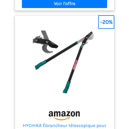
permettant d'éliminer sans effort même les
branches plus épaisses. CISAILLE DE JARDIN AVEC
COUCHE ANTIADHÉSIVE - Cet outil puissant de
jardinage est doté d'un revêtement antiadhésif sur
-20%
les lames de coupe, ce qui permet non seulement
au sécateur de couper facilement à travers les
branches, mais empêche également tout résidu
collant.
HYCHIKA Ébrancheur télescopique pour