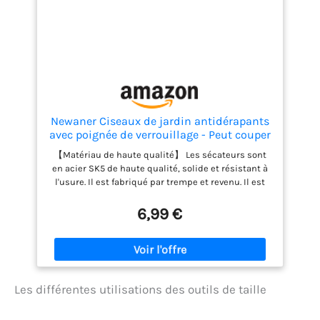
Newaner Ciseaux de jardin antidérapants
avec poignée de verrouillage - Peut couper
les fleurs et les branches des plantes de
【Matériau de haute qualité】 Les sécateurs sont
jardin - Sécateur de rosier - Réparation du
en acier SK5 de haute qualité, solide et résistant à
rotin - Sécateur de jardin
l'usure. Il est fabriqué par trempe et revenu. Il est
extrêmement dur et résistant à l'usure, solide et
résistant à la rouille. Il peut couper de manière
6,99 €
flexible des branches d'un diamètre de 0 à 20 mm,
coupé à la perfection 【Conception de rebond】 Le
ressort haute ténacité remplaçable intégré, qui
peut rebondir lorsqu'il est utilisé, peut fournir une
résistance supplémentaire à chaque fois que vous
Les différentes utilisations des outils de taille
l'utilisez, économisant efficacement la force
physique et réduisant la fatigue des mains
【Poignée antidérapante】 La poignée est en