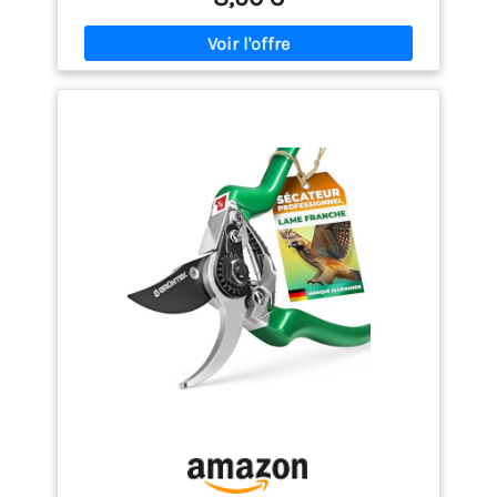
pour verrouiller les lames lorsqu'ils ne sont pas
utilisés. POIGNÉE CONFORTABLE - Les sécateurs sont
conçus avec une poignée confortable et un
mécanisme à ressort pour réduire la tension sur
vos mains.