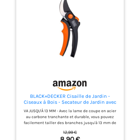
BLACK+DECKER Cisaille de Jardin -
Ciseaux à Bois - Secateur de Jardin avec
Lames en acier trempé - Branches d'un
VA JUSQU'À 13 MM - Avec la lame de coupe en acier
Diamètre de 13 mm - Taille 20,3 cm - Acier
au carbone tranchante et durable, vous pouvez
- Noir/Orange
facilement tailler des branches jusqu'à 13 mm de
diamètre. VERROU DE SÉCURITÉ - Les secateur de
12,99 €
jardin comportent également un verrou de sécurité
8,90 €