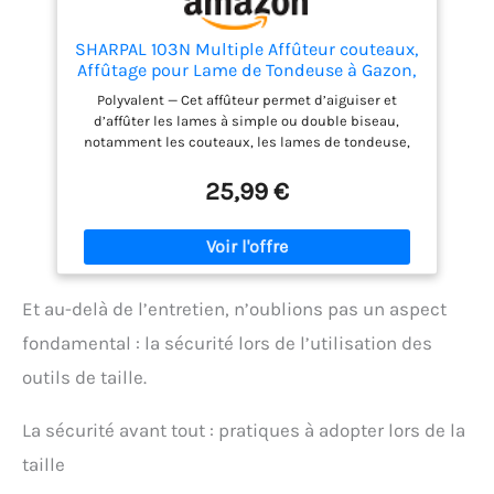
SHARPAL 103N Multiple Affûteur couteaux,
Affûtage pour Lame de Tondeuse à Gazon,
Hache, Machette, Cisaille, Sécateur
Polyvalent — Cet affûteur permet d’aiguiser et
|Affûteur pour Outil de Jardin|
d’affûter les lames à simple ou double biseau,
notamment les couteaux, les lames de tondeuse,
les sécateurs, les élagueurs, les cisailles à haies,
les haches, les machettes, les hachettes, les
25,99 €
ciseaux et les outils tranchants. 5 Pièces D’affûtage
Intégrées — Comprend 3 fentes avec angles
prédéfinis optimaux, une barre en carbure de
tungstène et une barre en céramique. Permet un
affûtage précis adapté à chaque type de lame.
Et au-delà de l’entretien, n’oublions pas un aspect
Angles Prédéfinis Pour Différentes Lames — Les
angles d’affûtage sont optimisés selon la forme et
fondamental : la sécurité lors de l’utilisation des
le biseau de chaque lame. Obtient des résultats
d’affûtage constants sans réglage manuel.
outils de taille.
Construction Durable — Les abrasifs en carbure et
en céramique ont résisté à 10 000 tests
La sécurité avant tout : pratiques à adopter lors de la
d’utilisation. Conçu pour une longue durée de vie
sans perte de performance. Utilisation Sûre Et
taille
Confortable — Grande poignée adaptée au port de