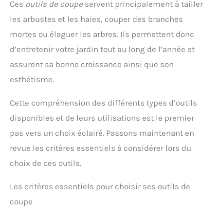
Ces
outils de coupe
servent principalement à tailler
silicone, qui a une texture antidérapante, ce qui
augmente la friction de l'utilisateur, et est
les arbustes et les haies, couper des branches
antidérapante et résistante à l'usure 【Prise en
mortes ou élaguer les arbres. Ils permettent donc
main confortable】 Forme ergonomique et
moderne, la poignée du sécateur peut être
d’entretenir votre jardin tout au long de l’année et
confortablement placée dans la main et le verrou
de sécurité peut éviter les blessures accidentelles,
assurent sa bonne croissance ainsi que son
ce qui est idéal pour une utilisation continue sûre
esthétisme.
et professionnelle 【Idéal pour l'élagage】 Utilisé
pour tailler les plantes de jardin, y compris les
branches, les troncs, les vergers, les vignes, la taille
Cette compréhension des différents types d’outils
des arbustes, les rosettes et les haies. Ces
disponibles et de leurs utilisations est le premier
sécateurs peuvent répondre à la plupart de vos
besoins d'élagage et vous offrir une excellente
pas vers un choix éclairé. Passons maintenant en
expérience de jardinage
revue les critères essentiels à considérer lors du
choix de ces outils.
Les critères essentiels pour choisir ses outils de
coupe