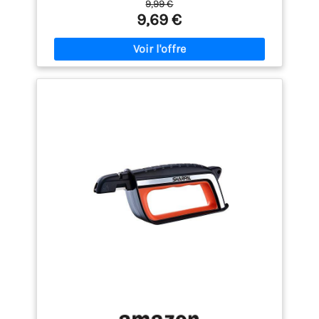
9,99 €
outils tranchants et prêts à l'emploi à tout moment.
9,69 €
【Matériaux Robustes】: Chaque affûteur couteau
est fabriqué en pierre de carbure de qualité, offrant
une grande résistance et durabilité pour un
affûtage efficace. Conçu pour supporter un usage
quotidien et prolonger la durée de vie de vos outils
de jardin. 【Affûtage Précis】: L'affuteur secateur et
couteaux permet d'obtenir une lame parfaitement
tranchante. Grâce à sa conception professionnelle,
il assure des coupes nettes sur les sécateurs,
cisailles, haches et ciseaux, garantissant un
rendement optimal pour toutes vos tâches de
jardinage. 【Conception Ergonomique】: Les
aiguiseurs sont dotés d'une poignée ergonomique
antidérapante, offrant une prise en main
confortable et un contrôle précis lors de l'affûtage.
【Usage Polyvalent】: Adapté aux sécateurs,
ciseaux, haches, couteaux de jardin et autres outils
tranchants, cet aiguiseur de cisaillement
professionnel est parfait pour les jardiniers,
amateurs de plein air et bricoleurs. Il permet de
conserver vos outils toujours efficaces et
performants.