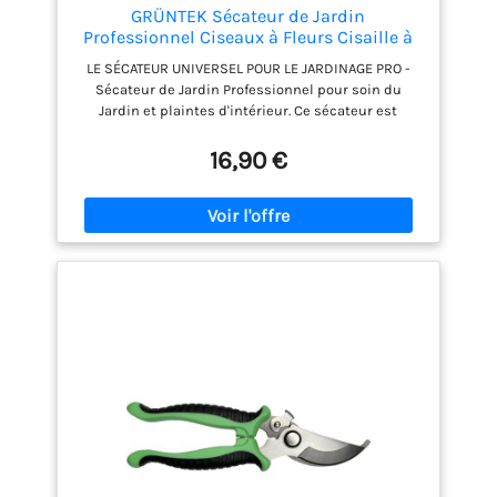
GRÜNTEK Sécateur de Jardin
Professionnel Ciseaux à Fleurs Cisaille à
Lame
LE SÉCATEUR UNIVERSEL POUR LE JARDINAGE PRO -
Sécateur de Jardin Professionnel pour soin du
Jardin et plaintes d'intérieur. Ce sécateur est
compact, ergonomique et précis dans la coupe.
Lame supérieure en acier japonais de 48 mm et
16,90 €
revêtement anti-adhérent de téflon SÉCATEUR À
LAME FRANCHE - Sécateur à lame franche avec lame
inférieure en acier au carbone, chromé. Cisaille
Coupe branches de précision COMPACT
CONFORTABLE ERGONOMIQUE - Poignées
ergonomiques en aluminium, avec revêtement
caoutchouté antidérapant pour une prise sûre et
confortable. Il s'ouvre avec 1 main. POUR PLANTES,
FLEURS ET JARDINAGE - Le Sécateur de jardin
FAUCON de GRÜNTEK, confortable et robuste, est
recommandé pour tous les types de coupe: jardin,
plantes de maison, fleurs, petites branches
DIMENSIONS EXACTES DU SECATEUR - Longueur : 215
mm, Poids 256gr, lame 48mm ; Diamètre de coupe
recommandé : 5-20mm.