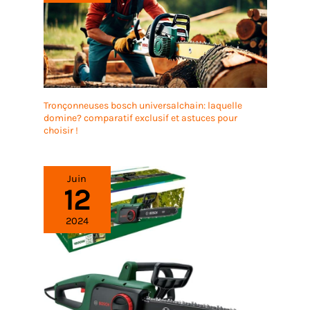
Tronçonneuses bosch universalchain: laquelle
domine? comparatif exclusif et astuces pour
choisir !
Juin
12
2024