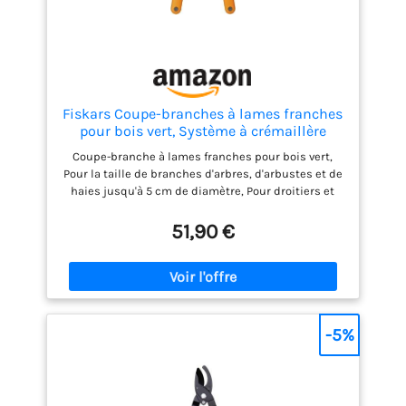
Fiskars Coupe-branches à lames franches
pour bois vert, Système à crémaillère
PowerGear II, Revêtement antiadhésif,
Coupe-branche à lames franches pour bois vert,
Diamètre de coupe: 5 cm, Acier trempé,
Pour la taille de branches d'arbres, d'arbustes et de
Longueur: 70 cm, Noir/Orange, L78,
haies jusqu'à 5 cm de diamètre, Pour droitiers et
1000584
gauchers Travail en hauteur sans effort grâce au
manche léger avec poignées en plastique renforcé
51,90 €
de fibre de verre Coupe nette et puissante:
Revêtement antiadhésif sur la lame pour une coupe
lisse et propre, Positionnement stable sur la
branche grâce à la contre-lame en crochet, Effort
réduit et performances de coupe 3 fois plus élevées
grâce au système de crémaillères Grande longévité,
-5%
Acier inoxydable, Affûtage et remplacement faciles
de la lame de coupe, Lime diamant vendue
séparément dans le kit d’entretien (disponible
sous la référence: 1001640), Design finlandais