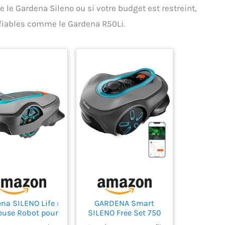
préservée – Un
pièce (AYP, Craftsman,
 le Gardena Sileno ou si votre budget est restreint,
lacement régulier
Jonsered, McCulloch,
fiables comme le Gardena R50Li.
lames garantit des
Poulan, Poulan Pro,
 nettes et précises
RedMax, Sears, Weed
 une pelouse plus
Eater) Veuillez vous
et plus soignée. Lot
assurer de commander
et de 6 avec vis –
selon votre modèle, les
mprend 6 lames
spécifications ou la série
es en acier carbone
et non selon l'apparence
 de fixation pour une
ou par supposition
allation rapide et
e. Compatible avec
us les modèles
ower – Convient à
s les Husqvarna
omower pour un
acement facile et
résultats fiables.
na SILENO Life :
GARDENA Smart
euse Robot pour
SILENO Free Set 750
face de jusqu'à
m² Robot Tondeuse,