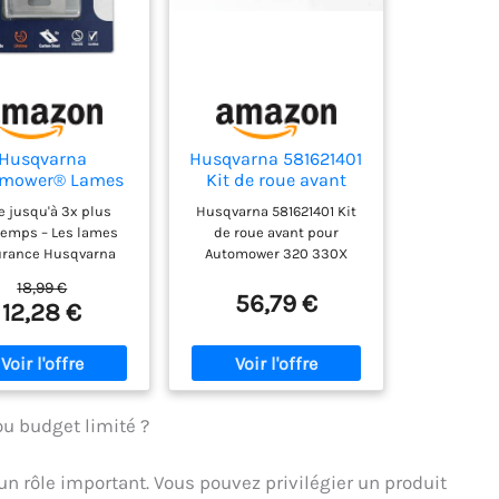
Husqvarna
Husqvarna 581621401
omower® Lames
Kit de roue avant
Endurance
pour Automower 320
e jusqu'à 3x plus
Husqvarna 581621401 Kit
330X 430X 450X
temps – Les lames
de roue avant pour
rance Husqvarna
Automower 320 330X
ower sont conçues
430X 450X Pièce
18,99 €
durer jusqu'à trois
Husqvarna authentique n°
56,79 €
12,28 €
plus longtemps que
581621401 Compatible avec
ames Classic. Lames
les modèles Husqvarna
es en acier carbone
320, 330X, 430X, 450X qui
briquées en acier
nécessitent cette pièce
ne de haute qualité
numéro Également
n tranchant longue
compatible avec d'autres
ou budget limité ?
et une performance
marques produites par
ante. Performance
Husqvarna qui
un rôle important. Vous pouvez privilégier un produit
 coupe optimale
nécessitent ce numéro de