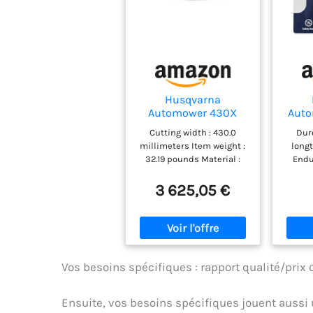
Husqvarna
Automower 430X
Aut
Nera
Cutting width : 430.0
Dur
millimeters Item weight :
long
32.19 pounds Material :
Endu
Plastique Power source
Autom
type : Alimenté par pile
pour 
3 625,05 €
fois 
les l
durabl
– Fa
carbo
pour u
Vos besoins spécifiques : rapport qualité/prix 
durée 
const
Ensuite, vos besoins spécifiques jouent aussi 
de