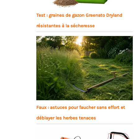
Test : graines de gazon Greenato Dryland
résistantes à la sécheresse
Faux : astuces pour faucher sans effort et
déblayer les herbes tenaces