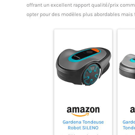
offrant un excellent rapport qualité/prix comme
remp
opter pour des modèles plus abordables mais 
des 
coupes
pour
saine 
compl
Co
durabl
et vis
inst
facil
to
Autom
tou
Aut
rempl
des 
Gardena Tondeuse
Garde
Robot SILENO
Tond
minimo 500 m²:
Sur