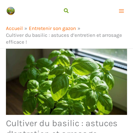
Aller
Rechercher
au
contenu
Accueil
Entretenir son gazon
Cultiver du basilic : astuces d’entretien et arrosage
efficace !
Cultiver du basilic : astuces