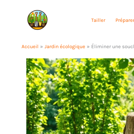
Aller
au
Tailler
Préparer
contenu
Accueil
Jardin écologique
Éliminer une souch