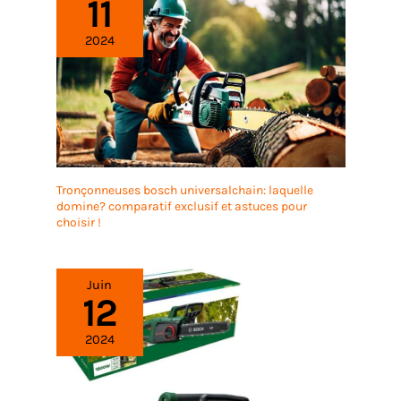
11
2024
Tronçonneuses bosch universalchain: laquelle
domine? comparatif exclusif et astuces pour
choisir !
Juin
12
2024