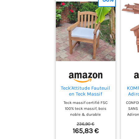
Teck'Attitude Fauteuil
KOMF
en Teck Massif
Adir
Brighton
Sap
Teck massif certifié FSC
CONFOR
Ja
100% teck massif, bois
SANS 
Cha
noble & durable
Adiro
Desi
Fabrication artisanale
gar
Cha
236,90 €
Montage facile et rapide
maxim
Ca
165,83 €
Dimensions : l 60 x P 64 x
assise
Terra
h 92 cm
accoud