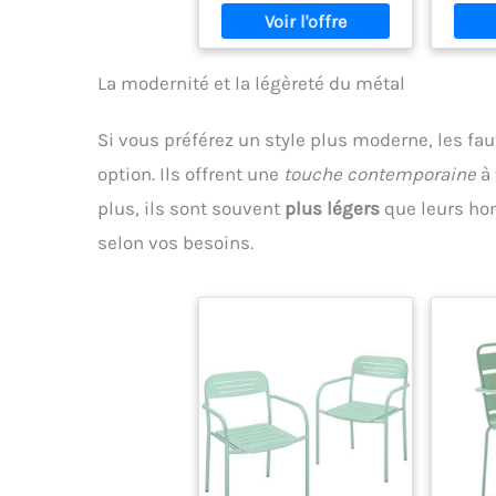
et Ac
Son 
r
pa
La modernité et la légèreté du métal
enviro
SOLIDI
Si vous préférez un style plus moderne, les fau
: Fa
sapin 
option. Ils offrent une
touche contemporaine
à 
finie
plus, ils sont souvent
plus légers
que leurs hom
protec
de feu
selon vos besoins.
résist
Ave
charg
es
util
plei
ÉCON
fauteu
un
pratiq
petits
ou 