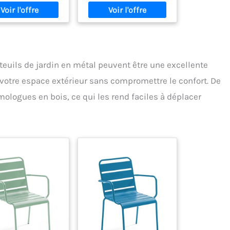
coudoirs (Lot de
design élégant et
1, Naturel)
affiné s'intègre
rfaitement dans
n'importe quel
nnement extérieur.
TÉ EN BOIS DE SAPIN
teuils de jardin en métal peuvent être une excellente
briquée en bois de
de haute qualité et
votre espace extérieur sans compromettre le confort. De
 avec une peinture
ologues en bois, ce qui les rend faciles à déplacer
trice, cette chaise
 assure stabilité et
ance dans le temps.
c une capacité de
e jusqu'à 180 kg, il
t idéal pour une
isation durable en
n air. PRATIQUE ET
OMI D’ESPACE : Le
il d'extérieur offre
 design pliable
ue, parfait pour les
 espaces extérieurs
pour un transport