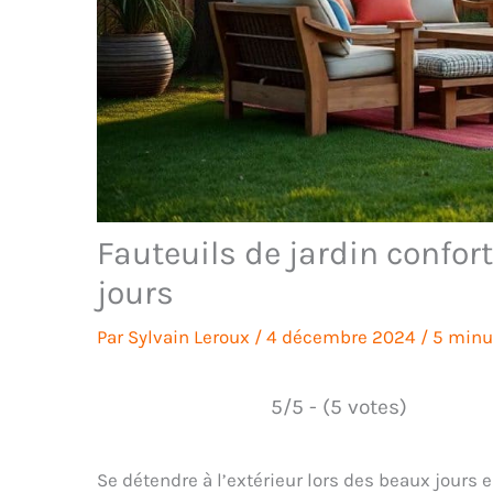
Fauteuils de jardin confor
jours
Par
Sylvain Leroux
/
4 décembre 2024
/
5 minu
5/5 - (5 votes)
Se détendre à l’extérieur lors des beaux jours 