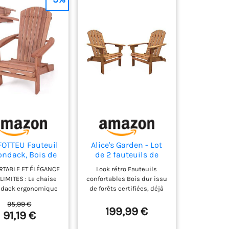
OTTEU Fauteuil
Alice's Garden - Lot
ondack, Bois de
de 2 fauteuils de
in, Chaise de
Jardin en Bois -
TABLE ET ÉLÉGANCE
Look rétro Fauteuils
rdin Pliable,
Adirondack
LIMITES : La chaise
confortables Bois dur issu
rge de 180 kg,
Salamanca-
ndack ergonomique
de forêts certifiées, déjà
gn Ergonomique,
Eucalyptus. chaises
antit un confort
huilé Ce produit est
ise de feu de
de terrasse rétro.
95,99 €
al grâce à sa large
constitué d'un seul carton
199,99 €
mp, Sièges en
sièges de Plage
91,19 €
, dossier incliné et
sse avec Dossier
oirs ergonomiques.