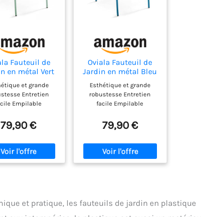
le. Vous pourrez le
 facilement lorsque
e l'utilisez pas, ce
ui garantit une
sation de l'espace.
NCE INTERPORELLE :
n design raffiné et
ala Fauteuil de
Oviala Fauteuil de
lignes épurées, ce
in en métal Vert
Jardin en métal Bleu
il de jardin en bois
uge - Palavas
Pacific - Palavas
rondack s'adapte
hétique et grande
Esthétique et grande
itement à n'importe
stesse Entretien
robustesse Entretien
l environnement
acile Empilable
facile Empilable
ieur. Laissez-vous
re par son charme
79,90 €
79,90 €
porel, qui s'adapte
i bien aux milieux
aditionnels que
rnes. POLYVALENCE
DANS CHAQUE
ONNEMENT : Grâce à
olyvalence, cette
e design pliable se
que et pratique, les fauteuils de jardin en plastique
te parfaitement à
érents scénarios,