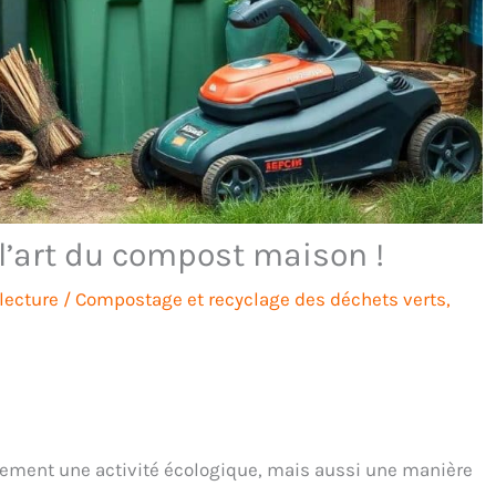
 l’art du compost maison !
lecture
/
Compostage et recyclage des déchets verts
,
lement une activité écologique, mais aussi une manière