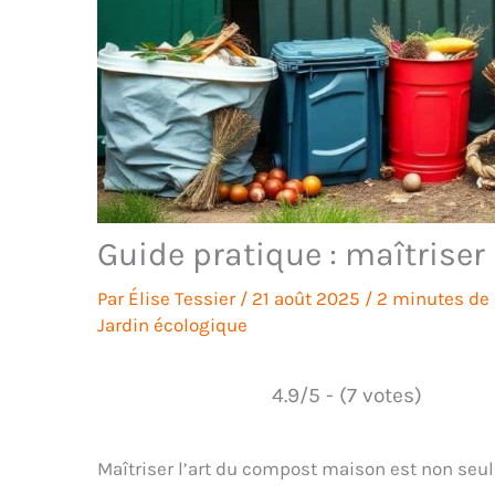
Guide pratique : maîtriser
Par
Élise Tessier
/
21 août 2025
/
2 minutes de 
Jardin écologique
4.9/5 - (7 votes)
Maîtriser l’art du compost maison est non seu