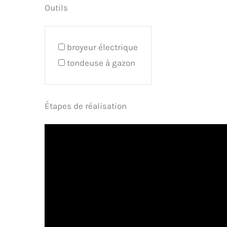
Outils
broyeur électrique
tondeuse à gazon
Étapes de réalisation