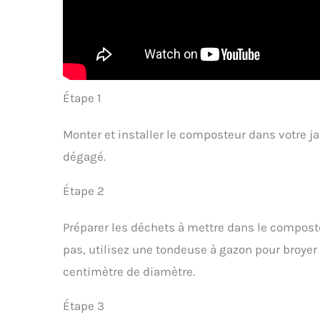
Étape 1
Monter et installer le composteur dans votre jar
dégagé.
Étape 2
Préparer les déchets à mettre dans le composteu
pas, utilisez une tondeuse à gazon pour broyer 
centimètre de diamètre.
Étape 3