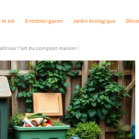
 le sol
Entretien gazon
Jardin écologique
Décor
aîtriser l’art du compost maison !