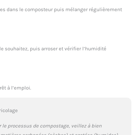
des dans le composteur puis mélanger régulièrement
le souhaitez, puis arroser et vérifier l’humidité
êt à l’emploi.
ricolage
r le processus de compostage, veillez à bien
s matières carbonées (sèches) et azotées (humides).