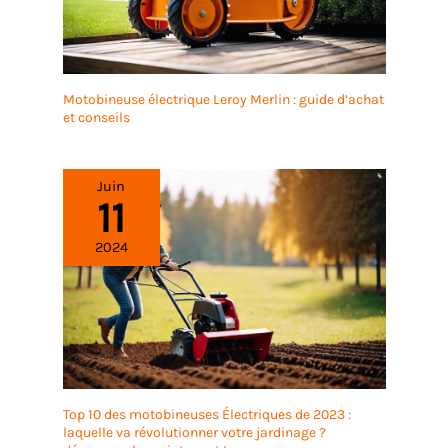
Motobineuse électrique Leroy Merlin : guide d’achat
et conseils
Juin
11
2024
Top 10 des motobineuses Électriques de 2023 :
laquelle va révolutionner votre jardinage ?