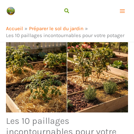
Aller
Rechercher
au
contenu
Accueil
Préparer le sol du jardin
Les 10 paillages incontournables pour votre potager
Les 10 paillages
incontournables pour votre