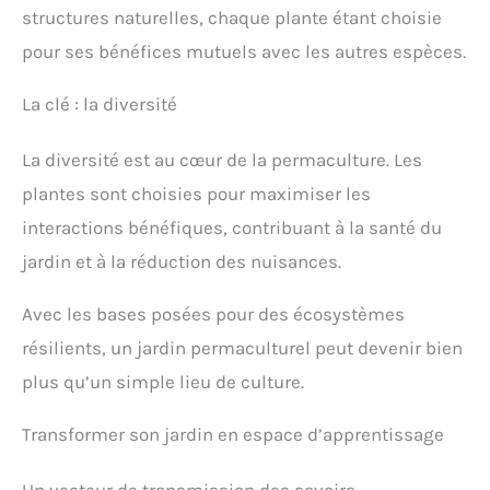
Réutilisable et conçu pour une utilisation
structures naturelles, chaque plante étant choisie
extérieure à long terme
【Application
polyvalente】 Notre kit d'irrigationest idéal
pour ses bénéfices mutuels avec les autres espèces.
pour les plantes de jardin, les serres, les
potagers et vergers, les terrasses, les
La clé : la diversité
pelouses, les parterres paysagers, les
piscines, les systèmes de refroidissement
par pulvérisation, la lutte contre la
La diversité est au cœur de la permaculture. Les
poussière, la régulation de l'humidité dans
les systèmes d'irrigation, l'irrigation
plantes sont choisies pour maximiser les
agricole, etc. Il répond aux besoins des
interactions bénéfiques, contribuant à la santé du
jardiniers amateurs et des paysagistes
professionnels
jardin et à la réduction des nuisances.
Avec les bases posées pour des écosystèmes
résilients, un jardin permaculturel peut devenir bien
plus qu’un simple lieu de culture.
Transformer son jardin en espace d’apprentissage