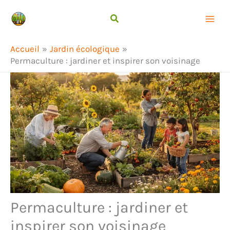
Aller
Rechercher
au
contenu
Accueil
Jardin écologique
Permaculture : jardiner et inspirer son voisinage
Permaculture : jardiner et
inspirer son voisinage