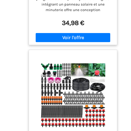
pour 20 Plantes en Pot avec 15M
intégrant un panneau solaire et une
Tuyau Arrosage, Programmateur
minuterie offre une conception
Arrosage Automatique pour
écoénergétique et respectueuse de
Vacances Balcon
l'environnement, idéale pour les jardins,
34,98 €
balcons, terrasses et autres espaces
nécessitant un arrosage. Sa batterie
intégrée de 2000 mAh permet d'arroser les
plantes par temps ensoleillé ou nuageux.
Fabriqué en ABS résistant, il bénéficie d'une
protection contre les projections d'eau
(IP54). 【Système d'irrigation automatique
pour jardin】 La durée d'arrosage (de 1
seconde à 60 minutes) et l'intervalle (de 1
heure à 30 jours) sont réglables avec
précision pour garantir une croissance
optimale des plantes à chaque étape de leur
développement. Une puissante pompe à eau
(750 ml/min) arrose uniformément jusqu'à
20 plantes. L'arrosage ciblé des racines
permet d'économiser l'eau et d'améliorer
l'efficacité. 【Économies d'énergie et respect
de l'environnement】 Le panneau solaire est
orientable pour capter la lumière du soleil