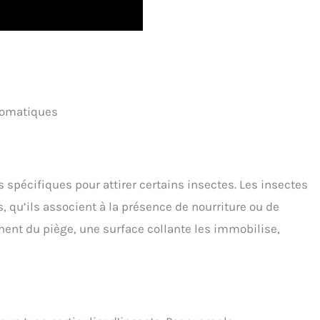
romatiques
s spécifiques pour attirer certains insectes. Les insectes
s, qu’ils associent à la présence de nourriture ou de
chent du piège, une surface collante les immobilise,