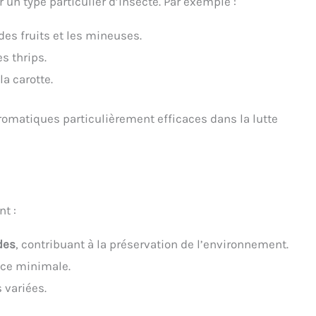
un type particulier d’insecte. Par exemple :
es fruits et les mineuses.
s thrips.
a carotte.
hromatiques particulièrement efficaces dans la lutte
t :
des
, contribuant à la préservation de l’environnement.
ce minimale.
 variées.