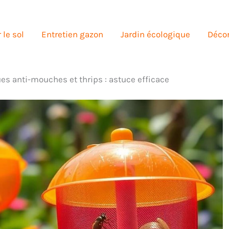
 le sol
Entretien gazon
Jardin écologique
Décor
s anti-mouches et thrips : astuce efficace