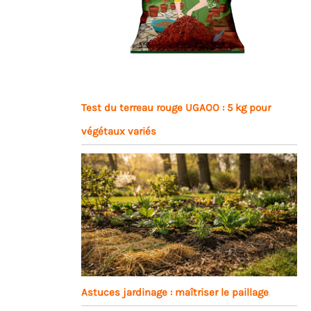
Test du terreau rouge UGAOO : 5 kg pour
végétaux variés
Astuces jardinage : maîtriser le paillage