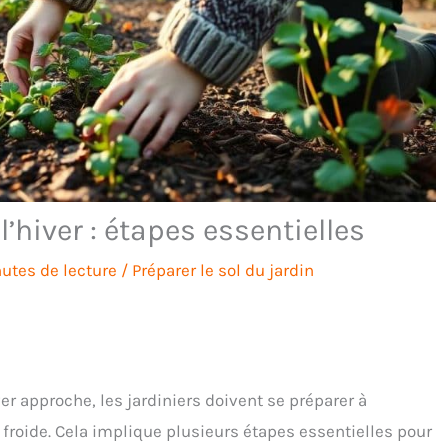
’hiver : étapes essentielles
utes de lecture
/
Préparer le sol du jardin
er approche, les jardiniers doivent se préparer à
 froide. Cela implique plusieurs étapes essentielles pour