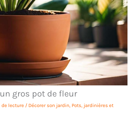
un gros pot de fleur
 de lecture
/
Décorer son jardin
,
Pots, jardinières et