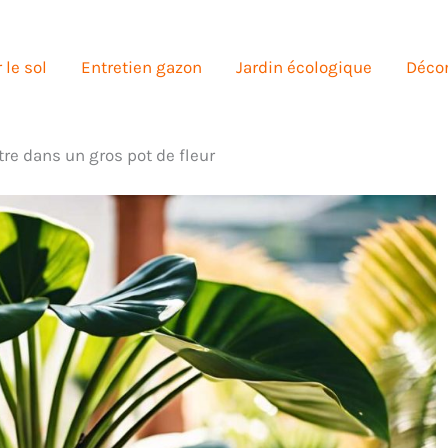
 le sol
Entretien gazon
Jardin écologique
Décor
re dans un gros pot de fleur