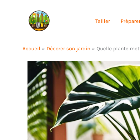
Aller
au
Tailler
Préparer
contenu
Accueil
Décorer son jardin
Quelle plante mett