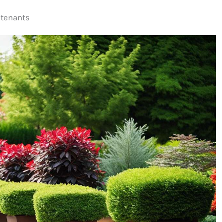
ve, qui n'est autre
ntenants
 sève d'une variété
ctus originaires du
e où il est parfois
mmé "eau de miel".
ENT SAVOURER LE
D'AGAVE ? : Le sirop
ve peut être utilisé
ucrer vos yaourts et
ssons chaudes ou
des, ou bien pour
acer le sucre ou le
l dans vos plats
és et salés. BIO ET
ÉGÉTALE DEPUIS
URS : Pionnière du
rand public depuis
 Bjorg propose des
atives végétales et
andes aux aliments
tionnels, pour vous
égaler tout en
entant la part de