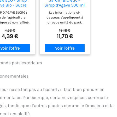
ER ECO - Sirop
Jardin BiO étic -
ve Bio - Sucre
Sirop d'Agave 500 ml
igine Naturelle
(Lot de 2)
P D'AGAVE BJORG :
Les informations ci-
ructose) - Non
u de l'agriculture
dessous s'appliquent à
affiné - Haut
ique et non raffiné,
chaque unité du pack
voir Sucrant -
rop d'agave de Bjorg
100% bio Équitable
350 g
4,53 €
13,18 €
t de sucrer toutes
Conditionné dans notre
4,39 €
11,70 €
éparations que vous
atelier de Perigny (17)
aitez de manière
relle. Il peut être
é pour remplacer le
 blanc. LES ATOUTS
ROP D'AGAVE : Riche
grands pots extérieurs
fructose, le sirop
ave présente une
ironnementales
 intense et offre un
ouvoir sucrant tout
faisant monter la
eur ne se fait pas au hasard : il faut bien prendre en
mie plus lentement
s produits à base de
nementales. Par exemple, certaines espèces comme le
rose ou de glucose.
agés, tandis que d’autres plantes comme le Dracaena et la
NATUREL : Ce produit
ant est fabriqué à
ent ensoleillé.
r de 100 % de sirop