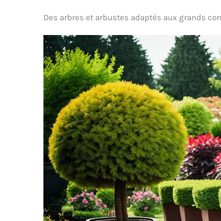
d’agave PureVia est
d'aga
Des arbres et arbustes adaptés aux grands co
certifié biologique, il est
que la
100 % d’origine naturelle
de ca
et vegan.
Mexiqu
surno
COMM
SIROP 
d'aga
pour s
boi
froi
rempl
mie
sucr
V
TOUJO
bio g
1988,
altern
gourm
tradi
r
augm