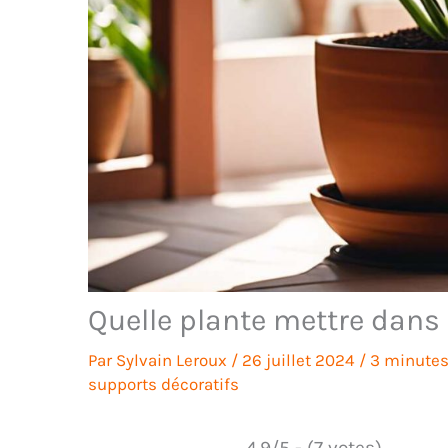
Quelle plante mettre dans 
Par
Sylvain Leroux
/
26 juillet 2024
/
3 minutes
supports décoratifs
4.9/5 - (7 votes)