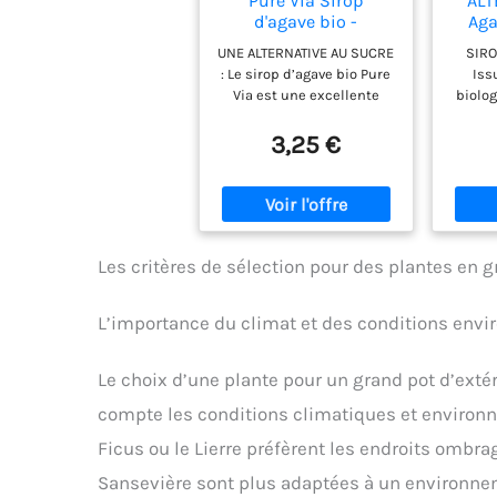
Pure Via Sirop
ALT
d'agave bio -
Aga
Alternative au sucre
d'Or
UNE ALTERNATIVE AU SUCRE
SIRO
100% d'origine
(F
: Le sirop d’agave bio Pure
Iss
naturelle- 330g
R
Via est une excellente
biolog
Pou
alternative au sucre
le si
classique. Il allie un
perme
3,25 €
pouvoir sucrant élevé à un
les pr
indice glycémique faible.
souh
100 % D’ORIGINE
natu
NATURELLE : Appelé « eau
utilis
de miel » par les
sucre
Aztèques, le sirop d’agave
DU SI
Les critères de sélection pour des plantes en 
est extrait de la sève d’un
en 
cactus originaire du
d'ag
L’importance du climat et des conditions env
Mexique. IDÉAL POUR
saveur
SUCRER TOUTES VOS
haut p
ENVIES : Savourez votre
en 
Le choix d’une plante pour un grand pot d’extéri
sirop d’agave dans vos
glycé
boissons chaudes, vos
que le
compte les conditions climatiques et environ
yaourts, vos pâtisseries
saccha
Ficus ou le Lierre préfèrent les endroits ombr
ou vos fruits. Faites-vous
100 % 
plaisir avec moins de
sucr
Sansevière sont plus adaptées à un environnem
calories! BIO : Le sirop
parti