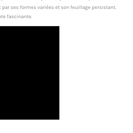
t par ses formes variées et son feuillage persistant.
te fascinante.