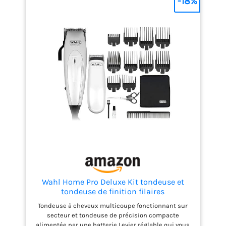
-18%
des dégradés. REVÊTEMENT SOFT TOUCH - Conçue
avec un revêtement Soft Touch pour un meilleur
confort et un meilleur contrôle. LAMES AFFÛTÉES
AVEC PRÉCISION - Tête de coupe en acier à haute
teneur en carbone, affûtée avec précision pour des
performances de coupe optimales et pour rester
aiguisées plus longtemps. Nos têtes de coupe
offrent des performances supérieures et sont
dotées de dents plus fines qui permettent une
coupe de meilleure qualité. LONGUEURS VARIÉES - Le
kit est livré avec 8 sabots, offrant des longueurs de
3 mm à 25 mm pour créer des styles différents. En
outre, 3 peignes, 3 pinces à cheveux et une paire de
ciseaux sont inclus, afin que vous ayez tout ce dont
vous avez besoin pour toute la famille.
Wahl Home Pro Deluxe Kit tondeuse et
tondeuse de finition filaires
Tondeuse à cheveux multicoupe fonctionnant sur
secteur et tondeuse de précision compacte
alimentée par une batterie Levier réglable qui vous