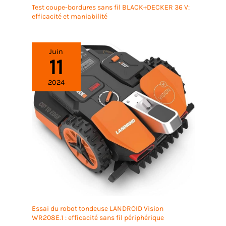
Test coupe-bordures sans fil BLACK+DECKER 36 V:
efficacité et maniabilité
Juin
11
2024
Essai du robot tondeuse LANDROID Vision
WR208E.1 : efficacité sans fil périphérique