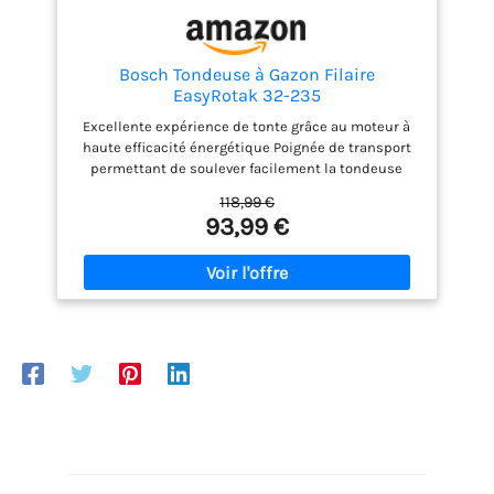
Bosch Tondeuse à Gazon Filaire
EasyRotak 32-235
Excellente expérience de tonte grâce au moteur à
haute efficacité énergétique Poignée de transport
permettant de soulever facilement la tondeuse
légère Coupes nettes le long des bords et près des
118,99 €
murs grâce aux arêtes de coupe nettes Poignées
93,99 €
rabattables pour un rangement facile dans les
espaces exigus Livré avec : 1 x EasyRotak 32-235
Excellente expérience de tonte grâce au moteur à
haute efficacité énergétique Poignée de transport
permettant de soulever facilement la tondeuse
légère Coupes nettes le long des bords et près des
murs grâce aux arêtes de coupe nettes Poignées
rabattables pour un rangement facile dans les
espaces exigus Livré avec : 1 x EasyRotak 32-235