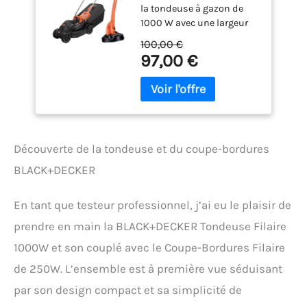
la tondeuse à gazon de
250W, Tondeuse à
1000 W avec une largeur
Gazon 32 cm avec 3
de coupe de 32 cm et la
Hauteurs de Coupe,
100,00 €
débroussailleuse de 250
Coupe-Bordures 23
97,00 €
W sont idéales pour les
cm avec
petits jardins Hauteur de
Déroulement du Fil
coupe réglable : 3
Automatique,
hauteurs de coupe axiales
BEMW351GL2-QS
(20/40/60 mm) Bac de
Noir
ramassage optimisé de 35
Découverte de la tondeuse et du coupe-bordures
l avec indicateur de niveau
: moins de temps à vider
BLACK+DECKER
Débroussailleuse :
tondeuse à gazon à une
En tant que testeur professionnel, j’ai eu le plaisir de
main de 250 W avec une
largeur de coupe de 23 cm
prendre en main la BLACK+DECKER Tondeuse Filaire
pour des bordures de
1000W et son couplé avec le Coupe-Bordures Filaire
pelouse parfaitement
propres / extension facile
de 250W. L’ensemble est à première vue séduisant
du fil automatique pour
par son design compact et sa simplicité de
un travail confortable et