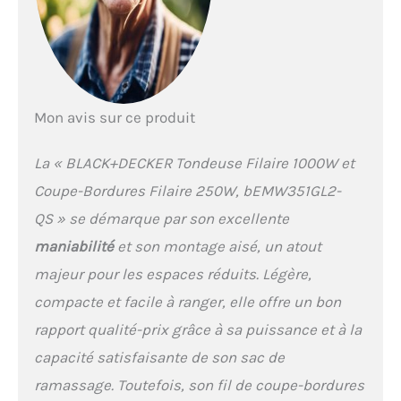
du fil automatique pour
un travail confortable et
confortable Contenu de la
livraison : 1 tondeuse à
gazon électrique, 1
tondeuse électrique
Mon avis sur ce produit
La « BLACK+DECKER Tondeuse Filaire 1000W et
Coupe-Bordures Filaire 250W, bEMW351GL2-
QS » se démarque par son excellente
maniabilité
et son montage aisé, un atout
majeur pour les espaces réduits. Légère,
compacte et facile à ranger, elle offre un bon
rapport qualité-prix grâce à sa puissance et à la
capacité satisfaisante de son sac de
ramassage. Toutefois, son fil de coupe-bordures