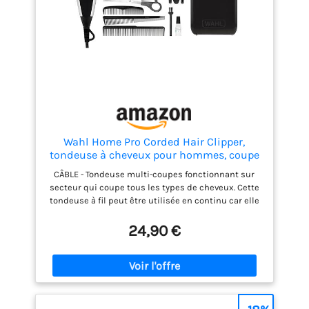
confortable Contenu de la
livraison : 1 tondeuse à
gazon électrique, 1
tondeuse électrique
Wahl Home Pro Corded Hair Clipper,
tondeuse à cheveux pour hommes, coupe
de cheveux à domicile, set de tondeuses,
CÂBLE - Tondeuse multi-coupes fonctionnant sur
kit de toilettage, tondeuse à fil, lames de
secteur qui coupe tous les types de cheveux. Cette
coupe de précision
tondeuse à fil peut être utilisée en continu car elle
ne tombe jamais en panne de courant, ce qui est
particulièrement utile si vous devez l'utiliser
24,90 €
pendant une période prolongée. LEVIER DE COUPE -
Le levier de coupe réglable permet d'obtenir une
plus grande amplitude de longueurs de coupe sans
changer de sabot et facilite la sélection et le
verrouillage de la longueur dont vous avez besoin. Il
est également idéal pour créer des styles tels que