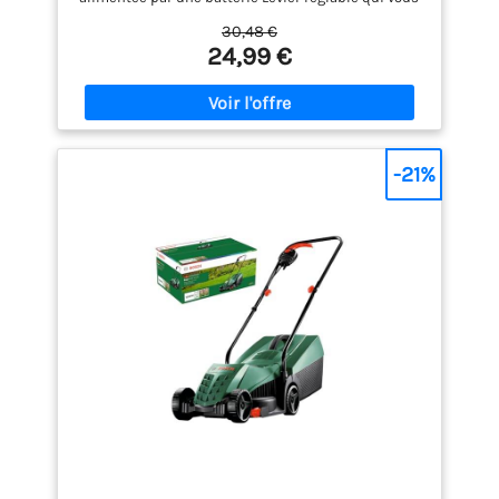
permet de d'obtenir plusieurs longueurs de coupe
30,48 €
sans remplacement de contre-peigne. Longueurs de
24,99 €
coupe de 1 à 25 mm grâce aux différents contre-
peignes Lames de précision faites d'acier à haute
teneur en carbone pour une coupe impeccable ;
elles restent aiguisées plus longtemps Tondeuse
compacte qui permet de créer des dessins et
contours précis ; idéale pour les retouches
-21%