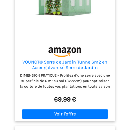
VOUNOT® Serre de Jardin Tunne 6m2 en
Acier galvanisé Serre de Jardin
Maraichère Verte Idéale pour Faire Pousser
DIMENSION PRATIQUE – Profitez d’une serre avec une
et protéger Vos Plantes en Toutes Saisons
superficie de 6 m² au sol (3x2x2m) pour optimiser
la culture de toutes vos plantations en toute saison
(fleurs, fruits, légumes, etc.). Avec une hauteur de
2m, vous pourrez aisément rester à l’intérieur
69,99 €
debout! BÂCHE RENFORCÉE HAUTE PROTECTION ET
ANTI UV- La bâche de notre serre est traitée anti UV
et résistant à l’eau. Elle est faîtes en polyéthylène
haute densité de 140g/m2 permettant une forte
résistance aux UV. Ne vous inquiétez plus de voir