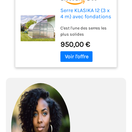
Serre KLASIKA 12 (3 x
4 m) avec fondations
et polycarbonate de
C'est l'une des serres les
6 mm
plus solides
950,00 €