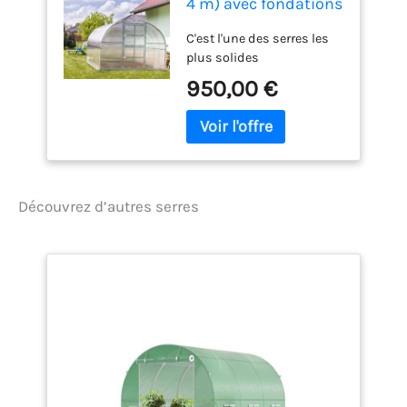
4 m) avec fondations
et polycarbonate de
C'est l'une des serres les
6 mm
plus solides
950,00 €
Découvrez d’autres serres