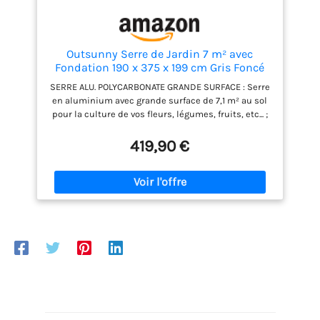
Outsunny Serre de Jardin 7 m² avec
Fondation 190 x 375 x 199 cm Gris Foncé
SERRE ALU. POLYCARBONATE GRANDE SURFACE : Serre
en aluminium avec grande surface de 7,1 m² au sol
pour la culture de vos fleurs, légumes, fruits, etc... ;
hauteur maximale de 1,99 m idéale pour la
ventilation de la serre et pour l'entretien de vos
419,90 €
végétaux STRUCTURE RÉSISTANTE AVEC GOUTTIÈRE :
Serre en polycarbonate avec cadre en alliage
d'aluminium et base en acier galvanisé pour une
plus grande stabilité et résistance. Comprend 4
boulons pour fixer la base au sol. Les gouttières
intégrées permettent la collecte de l'eau et le
drainage ultérieur MATÉRIAUX DE QUALITÉ, SERRE
ROBUSTE : Structure robuste et stable en
aluminium et panneaux double paroi en
polycarbonate alvéolé isolant et anti-UV de 4 mm
OPTIMISATION DE VOTRE RENDEMENT & QUALITÉ DE
PRODUCTION : Abri de plantes offre une protection
idéale contre le froid, les insectes, oiseaux, etc. afin