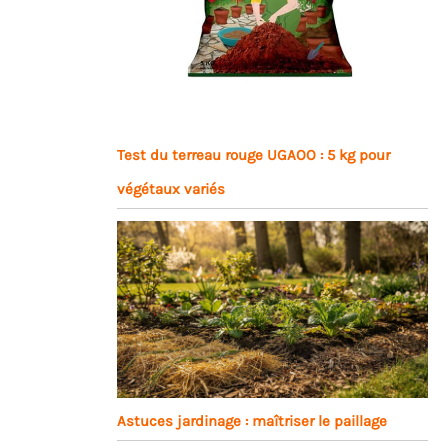
Test du terreau rouge UGAOO : 5 kg pour
végétaux variés
Astuces jardinage : maîtriser le paillage