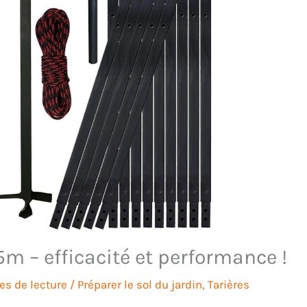
5m – efficacité et performance !
es de lecture
/
Préparer le sol du jardin
,
Tarières