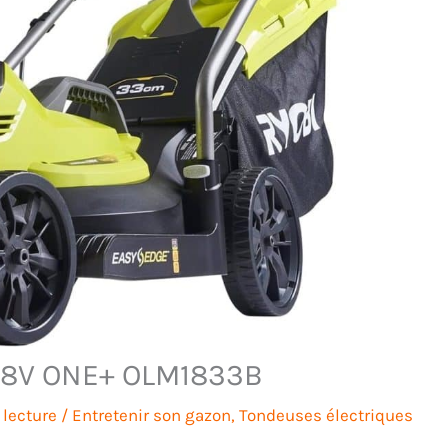
i 18V ONE+ OLM1833B
 lecture
/
Entretenir son gazon
,
Tondeuses électriques