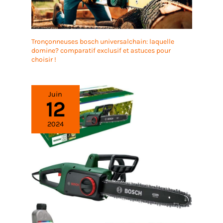
abordez n'importe quel projet avec confiance et
tranquillité d'esprit
Tronçonneuses bosch universalchain: laquelle
domine? comparatif exclusif et astuces pour
choisir !
Juin
12
2024