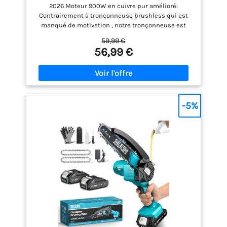
Électrique sans Fil avec Injecteur de
2026 Moteur 900W en cuivre pur amélioré:
Lubrifiant et Chaîne de Remplacement,
Contrairement à tronçonneuse brushless qui est
Mini Scie à Chaîne Électrique pour Jardin,
manqué de motivation , notre tronçonneuse est
M6 Pro
équipée d'un moteur en cuivre pur de haute qualité.
59,99 €
Grâce à une vitesse de chaîne pouvant atteindre 10
56,99 €
m/s, elle coupe du bois de 15 cm de diamètre en
seulement 8 secondes. Elle s'attaque sans effort
même aux bûches les plus épaisses, là où d'autres
tronçonneuses sans balais peinent, pour un
élagage, un camping et un jardinage en toute
simplicité. Toujours prête à l'emploi : Équipée de
-5%
deux batteries amovibles de 4000 mAh, cette mini
tronconneuse a batterie offre jusqu'à 100 à 120
minutes d'autonomie. Vous pouvez ainsi réaliser
tous vos travaux de coupe extérieurs en toute
simplicité, sans vous soucier de la batterie. La
protection contre les surcharges et la surchauffe
prolonge la durée de vie des batteries. L'interface
est également compatible avec les batteries
Makita. Lubrification automatique de la chaîne : Fini
les fuites d'huile ! Le système innovant de
lubrification automatique de la chaîne des SEESII
tronconneuses electrique garantit un