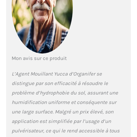
augmentant l'efficacité de
l'irrigation et diminuant
les besoins en eau.
SOUTIENT LA VIE DU SOL :
Aide à maintenir
l'humidité nécessaire au
développement des micro-
organismes bénéfiques
dans le sol.
PRODUIT
Mon avis sur ce produit
NATUREL : Formulé à partir
d'extraits de Yucca, une
solution écologique et
L’Agent Mouillant Yucca d’Organifer se
sûre pour améliorer la
distingue par son efficacité à résoudre le
gestion de l'eau.
problème d’hydrophobie du sol, assurant une
humidification uniforme et conséquente sur
une large surface. Malgré un prix élevé, son
application est simplifiée par l’usage d’un
pulvérisateur, ce qui le rend accessible à tous