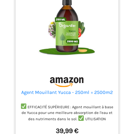
augmentant l'efficacité de
l'irrigation et diminuant
les besoins en eau.
SOUTIENT LA VIE DU SOL :
Aide à maintenir
l'humidité nécessaire au
développement des micro-
organismes bénéfiques
dans le sol.
PRODUIT
NATUREL : Formulé à partir
d'extraits de Yucca, une
solution écologique et
sûre pour améliorer la
gestion de l'eau.
Agent Mouillant Yucca - 250ml = 2500m2
EFFICACITÉ SUPÉRIEURE : Agent mouillant à base
de Yucca pour une meilleure absorption de l'eau et
des nutriments dans le sol.
UTILISATION
ÉCONOMIQUE : Concentré puissant, nécessitant
39,99 €
seulement une petite quantité pour traiter de