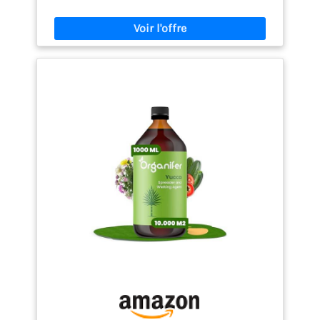
grandes surfaces efficacement.
AMÉLIORATION
DE L'IRRIGATION : Réduit le ruissellement de l'eau,
augmentant l'efficacité de l'irrigation et diminuant
les besoins en eau.
SOUTIENT LA VIE DU SOL :
Aide à maintenir l'humidité nécessaire au
développement des micro-organismes bénéfiques
dans le sol.
PRODUIT NATUREL : Formulé à partir
d'extraits de Yucca, une solution écologique et sûre
pour améliorer la gestion de l'eau.