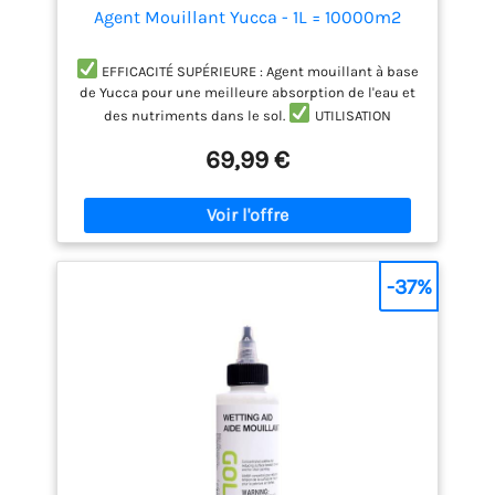
Agent Mouillant Yucca - 1L = 10000m2
EFFICACITÉ SUPÉRIEURE : Agent mouillant à base
de Yucca pour une meilleure absorption de l'eau et
des nutriments dans le sol.
UTILISATION
ÉCONOMIQUE : Concentré puissant, nécessitant
69,99 €
seulement une petite quantité pour traiter de
grandes surfaces efficacement.
AMÉLIORATION
DE L'IRRIGATION : Réduit le ruissellement de l'eau,
augmentant l'efficacité de l'irrigation et diminuant
les besoins en eau.
SOUTIENT LA VIE DU SOL :
Aide à maintenir l'humidité nécessaire au
-37%
développement des micro-organismes bénéfiques
dans le sol.
PRODUIT NATUREL : Formulé à partir
d'extraits de Yucca, une solution écologique et sûre
pour améliorer la gestion de l'eau.