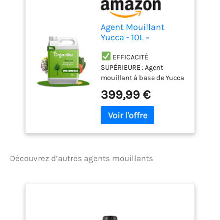
Agent Mouillant
Yucca - 10L =
100000m2
EFFICACITÉ
SUPÉRIEURE : Agent
mouillant à base de Yucca
pour une meilleure
399,99 €
absorption de l'eau et des
nutriments dans le sol.
UTILISATION
ÉCONOMIQUE : Concentré
puissant, nécessitant
seulement une petite
Découvrez d’autres agents mouillants
quantité pour traiter de
grandes surfaces
efficacement.
AMÉLIORATION DE
L'IRRIGATION : Réduit le
ruissellement de l'eau,