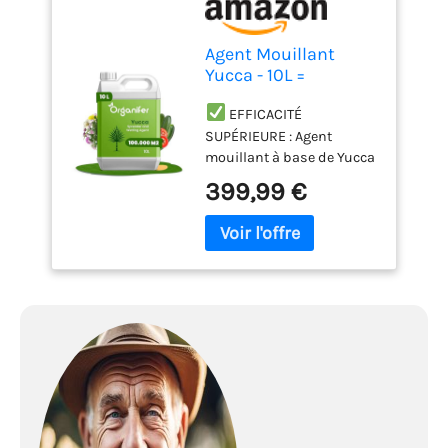
Agent Mouillant
Yucca - 10L =
100000m2
EFFICACITÉ
SUPÉRIEURE : Agent
mouillant à base de Yucca
pour une meilleure
399,99 €
absorption de l'eau et des
nutriments dans le sol.
UTILISATION
ÉCONOMIQUE : Concentré
puissant, nécessitant
seulement une petite
quantité pour traiter de
grandes surfaces
efficacement.
AMÉLIORATION DE
L'IRRIGATION : Réduit le
ruissellement de l'eau,