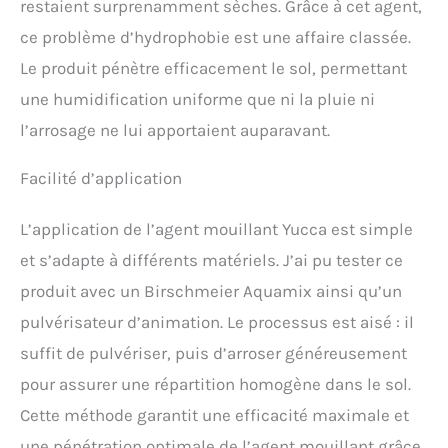
restaient surprenamment sèches. Grâce à cet agent,
l'humidité nécessaire au
développement des micro-
ce problème d’hydrophobie est une affaire classée.
organismes bénéfiques
Le produit pénètre efficacement le sol, permettant
dans le sol.
PRODUIT
NATUREL : Formulé à partir
une humidification uniforme que ni la pluie ni
d'extraits de Yucca, une
l’arrosage ne lui apportaient auparavant.
solution écologique et
sûre pour améliorer la
Facilité d’application
gestion de l'eau.
L’application de l’agent mouillant Yucca est simple
et s’adapte à différents matériels. J’ai pu tester ce
produit avec un Birschmeier Aquamix ainsi qu’un
pulvérisateur d’animation. Le processus est aisé : il
suffit de pulvériser, puis d’arroser généreusement
pour assurer une répartition homogène dans le sol.
Cette méthode garantit une efficacité maximale et
une pénétration optimale de l’agent mouillant grâce