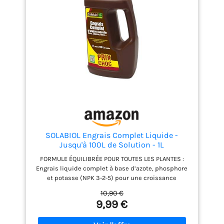
200 g/m². COMPOSITION ÉQUILIBRÉE : NPK 4-3-2 avec
66,6 % de matière organique et un C/N de 10,1 pour
une fertilisation progressive. UTILISABLE EN JARDIN
POTAGER : Parfait pour les sols exigeants avant les
semis ou plantations
SOLABIOL Engrais Complet Liquide -
Jusqu'à 100L de Solution - 1L
FORMULE ÉQUILIBRÉE POUR TOUTES LES PLANTES :
Engrais liquide complet à base d’azote, phosphore
et potasse (NPK 3-2-5) pour une croissance
harmonieuse, une floraison généreuse et un
10,90 €
feuillage éclatant. Idéal pour toutes les cultures :
9,99 €
plantes d’intérieur, balcon, potager et jardin.
STIMULE LA CROISSANCE ET LA FLORAISON : Sa