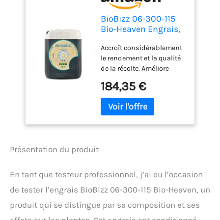
BioBizz 06-300-115
Bio-Heaven Engrais,
Transparent, 5 L
Accroît considérablement
le rendement et la qualité
de la récolte. Améliore
l'utilisation et la
184,35 €
translocation des
éléments nutritifs tout en
éliminant les toxines
accumulées en périodes
de stress. Restaure la
production chlorophylle et
Présentation du produit
stimule la plante.
Disponible en bouteilles
de 250 ml, 500 ml, 1 L et 5
En tant que testeur professionnel, j’ai eu l’occasion
L.
de tester l’engrais BioBizz 06-300-115 Bio-Heaven, un
produit qui se distingue par sa composition et ses