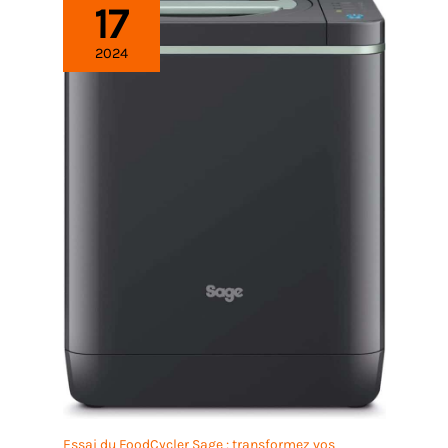
17
2024
Essai du FoodCycler Sage : transformez vos