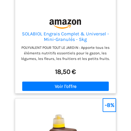
SOLABIOL Engrais Complet & Universel -
Mini-Granulés - 5kg
POLYVALENT POUR TOUT LE JARDIN : Apporte tous les
éléments nutritifs essentiels pour le gazon, les
légumes, les fleurs, les fruitiers et les petits fruits.
DOUBLE ACTION IMMÉDIATE ET DURABLE : Effet «
starter » pour stimuler la croissance rapidement,
18,50 €
combiné à une nutrition longue durée jusqu’à 3
mois. FORMULATION EN MINI-GRANULÉS : Épandage
facile, régulier et sans poussière – idéal pour les
jardiniers amateurs comme confirmés. RICHE EN
MATIÈRE ORGANIQUE : Composé de fientes de volaille
avec litière, il améliore durablement la structure et
-8%
la fertilité du sol. UTILISATION SIMPLE ET EFFICACE : À
épandre au sol en entretien ou en plantation, puis
griffer légèrement et arroser pour activer l’action.
DOSES PAR TYPE DE CULTURE : Gazon, légumes, fleurs
: 120 g/m² – Fruitiers : 350 g/arbre – Petits fruits :