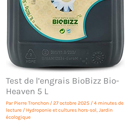
Test de l’engrais BioBizz Bio-
Heaven 5 L
Par
Pierre Tronchon
/
27 octobre 2025
/
4 minutes de
lecture
/
Hydroponie et cultures hors-sol
,
Jardin
écologique