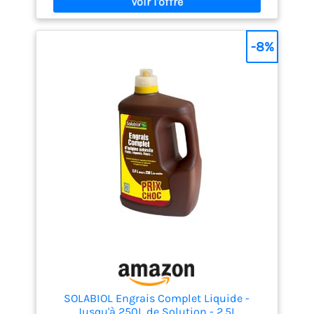
formule nutritive renforce les plantes à chaque
arrosage, favorisant des racines solides, des tiges
robustes et des fleurs plus nombreuses. NUTRITION
DOUCE ET PROGRESSIVE : Apporte une fertilisation
-8%
organique naturelle sans risque de brûlure pour les
racines. Grâce à la vinasse de betterave et aux
extraits de poisson, les nutriments sont libérés
progressivement pour une efficacité durable. FACILE
À DOSER : Son bouchon doseur intégré permet un
dosage rapide et précis, évitant tout gaspillage.
ENGRAIS ORGANIQUE NATUREL : Riche en matière
organique (43,8 %), il respecte l’équilibre
biologique du sol et contribue à une croissance
durable et écologique des plantes.
SOLABIOL Engrais Complet Liquide -
Jusqu'à 250L de Solution - 2,5L